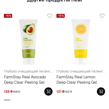
-15%
-15%
Глубоко очищающий пилинг-гель для лица с экстрактом авокадо
Глубоко очищающий пилинг-гель для лица
FarmStay Real Avocado
FarmStay Real Lemon
Deep Clear Peeling Gel
Deep Clear Peeling Gel
126
₴
121
₴
148
₴
142
₴