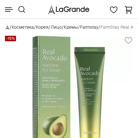
/
Косметика
/
Корея
/
Лицо
/
Кремы
/
Farmstay
/
FarmStay Real Avo
-15%