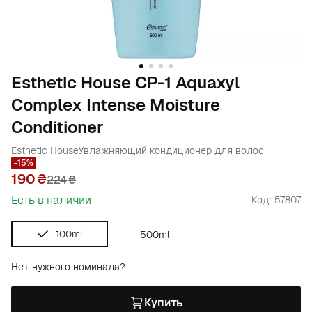
Esthetic House CP-1 Aquaxyl
Complex Intense Moisture
Conditioner
Esthetic House
Увлажняющий кондиционер для волос
-15%
190
224
₴
Есть в наличии
Код: 57807
100ml
500ml
Нет нужного номинала?
Купить