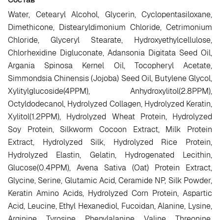
Water, Cetearyl Alcohol, Glycerin, Cyclopentasiloxane,
Dimethicone, Distearyldimonium Chloride, Cetrimonium
Chloride, Glyceryl Stearate, Hydroxyethylcellulose,
Chlorhexidine Digluconate, Adansonia Digitata Seed Oil,
Argania Spinosa Kernel Oil, Tocopheryl Acetate,
Simmondsia Chinensis (Jojoba) Seed Oil, Butylene Glycol,
Xylitylglucoside(4PPM), Anhydroxylitol(2.8PPM),
Octyldodecanol, Hydrolyzed Collagen, Hydrolyzed Keratin,
Xylitol(1.2PPM), Hydrolyzed Wheat Protein, Hydrolyzed
Soy Protein, Silkworm Cocoon Extract, Milk Protein
Extract, Hydrolyzed Silk, Hydrolyzed Rice Protein,
Hydrolyzed Elastin, Gelatin, Hydrogenated Lecithin,
Glucose(0.4PPM), Avena Sativa (Oat) Protein Extract,
Glycine, Serine, Glutamic Acid, Ceramide NP, Silk Powder,
Keratin Amino Acids, Hydrolyzed Corn Protein, Aspartic
Acid, Leucine, Ethyl Hexanediol, Fucoidan, Alanine, Lysine,
Arginine, Tyrosine, Phenylalanine, Valine, Threonine,