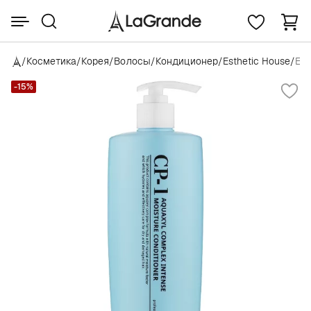
/
Косметика
/
Корея
/
Волосы
/
Кондиционер
/
Esthetic House
/
Est
-15%