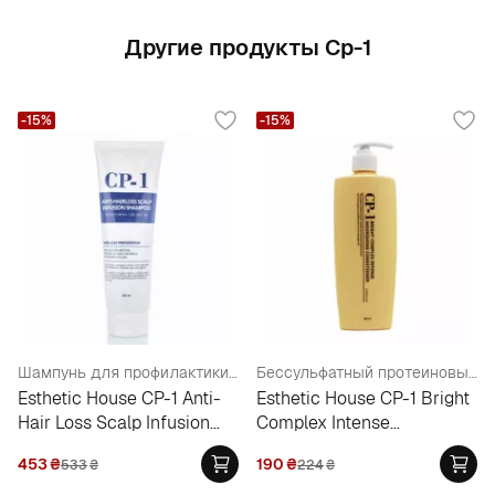
Другие продукты Cp-1
-15%
-15%
Шампунь для профилактики и лечения выпадения волос
Бессульфатный протеиновый кондиционер "Интенсивное питание"
Esthetic House CP-1 Anti-
Esthetic House CP-1 Bright
Hair Loss Scalp Infusion
Complex Intense
Shampoo
Nourishing Conditioner
453
₴
190
₴
533
₴
224
₴