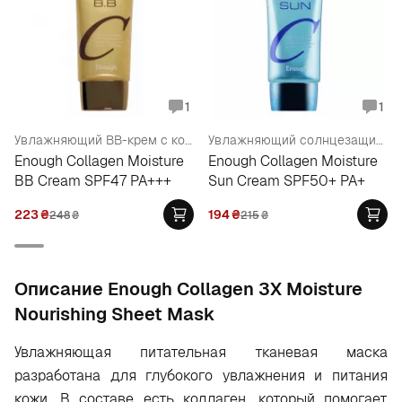
1
1
Увлажняющий BB-крем с коллагеном
Увлажняющий солнцезащитный крем с коллагеном
Enough Collagen Moisture
Enough Collagen Moisture
BB Cream SPF47 PA+++
Sun Cream SPF50+ PA+
223
₴
194
₴
248
₴
215
₴
Oписание Enough Collagen 3X Moisture
Nourishing Sheet Mask
Увлажняющая питательная тканевая маска
разработана для глубокого увлажнения и питания
кожи. В составе есть коллаген, который помогает