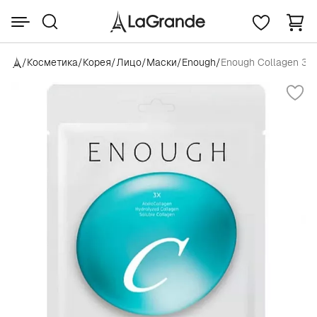
/
Косметика
/
Корея
/
Лицо
/
Маски
/
Enough
/
Enough Collagen 3X 