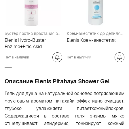
Бустер против врастания волос с энзимами
Крем-анестетик до депиляции
Elenis Hydro-Buster
Elenis Крем-анестетик
Enzime+Fitic Asid
Нет в наличии
Нет в наличии
Oписание Elenis Pitahaya Shower Gel
Гель для душа на натуральной основес потрясающим
фруктовым ароматом питахайи эффективно очищает,
глубоко увлажняети питаеткожныйпокров.
Содержащиеся в составе геля энзимы мягко
отшелушивают эпидермис, тонизируют кожный