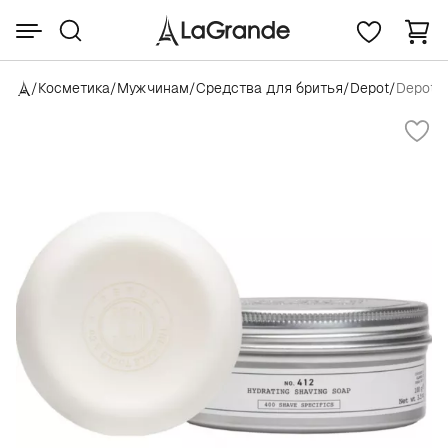
/
Косметика
/
Мужчинам
/
Средства для бритья
/
Depot
/
Depot 4