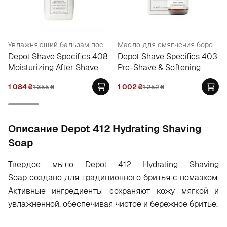
Увлажняющий бальзам после бритья
Масло для смягчения бороды
Depot Shave Specifics 408
Depot Shave Specifics 403
Moisturizing After Shave
Pre-Shave & Softening
Balm
Beard Oil
1 084
₴
1 002
₴
1 355
₴
1 252
₴
Oписание Depot 412 Hydrating Shaving
Soap
Твердое мыло
Depot 412 Hydrating Shaving
Soap
создано для традиционного бритья с помазком.
Активные ингредиенты сохраняют кожу мягкой и
увлажненной, обеспечивая чистое и бережное бритье.