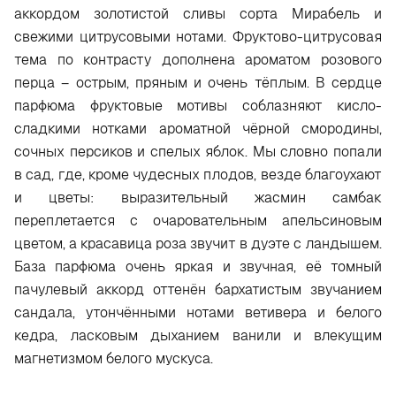
аккордом золотистой сливы сорта Мирабель и
свежими цитрусовыми нотами. Фруктово-цитрусовая
тема по контрасту дополнена ароматом розового
перца – острым, пряным и очень тёплым. В сердце
парфюма фруктовые мотивы соблазняют кисло-
сладкими нотками ароматной чёрной смородины,
сочных персиков и спелых яблок. Мы словно попали
в сад, где, кроме чудесных плодов, везде благоухают
и цветы: выразительный жасмин самбак
переплетается с очаровательным апельсиновым
цветом, а красавица роза звучит в дуэте с ландышем.
База парфюма очень яркая и звучная, её томный
пачулевый аккорд оттенён бархатистым звучанием
сандала, утончёнными нотами ветивера и белого
кедра, ласковым дыханием ванили и влекущим
магнетизмом белого мускуса.