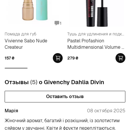
1
Помада для губ
Тушь для удлинения и подкручивания ресниц
Vivienne Sabo Nude
Pastel Profashion
Createur
Multidimensional Volume &
Curl Mascara
157
₴
279
₴
Отзывы
(5)
о Givenchy Dahlia Divin
Оставить отзыв
Марія
08 октября 2025
Жіночний аромат, багатий і розкішний, із золотистим
сяйвом у звучанні. Квіти й фрукти переплітаються,