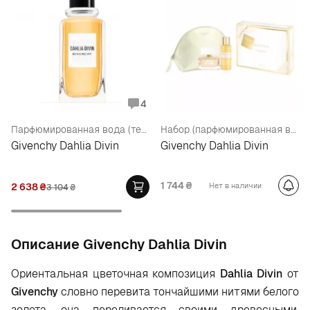
4
Парфюмированная вода (тестер)
Набор (парфюмированная вода 75 мл + гель для душа 100 мл + косметичка)
Givenchy Dahlia Divin
Givenchy Dahlia Divin
1 744
₴
2 638
₴
Нет в наличии
3 104
₴
Oписание Givenchy Dahlia Divin
Ориентальная цветочная композиция
Dahlia
Divin
от
Givenchy
словно перевита тончайшими нитями белого
золота, она переливается своими древесными,