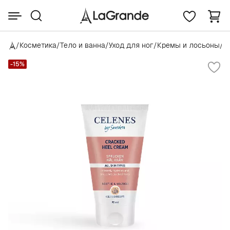
/
Косметика
/
Тело и ванна
/
Уход для ног
/
Кремы и лосьоны
/
C
-15%