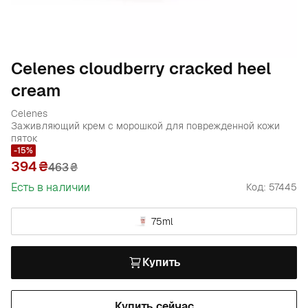
Celenes cloudberry cracked heel
cream
Celenes
Заживляющий крем с морошкой для поврежденной кожи
пяток
-15%
394
463
₴
Есть в наличии
Код: 57445
75ml
Купить
Купить сейчас