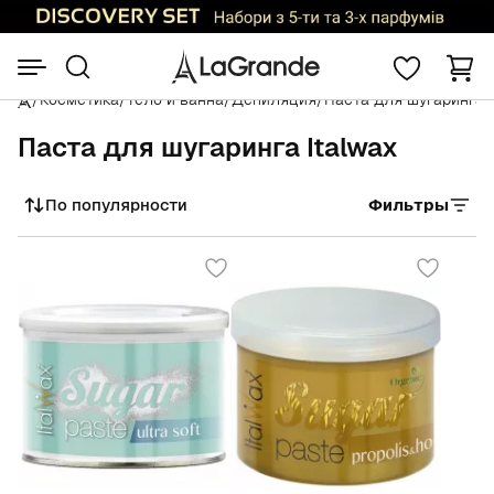
/
Косметика
/
Тело и ванна
/
Депиляция
/
Паста для шугаринга
/
Паста для шугаринга Italwax
По популярности
Фильтры
Сортировать