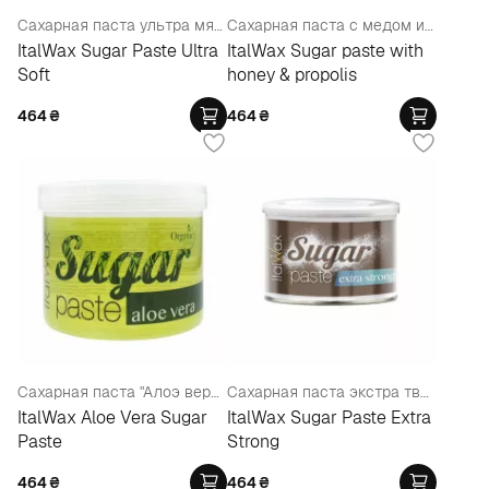
Сахарная паста ультра мягкая (в банке)
Сахарная паста с медом и прополисом (в банке)
ItalWax Sugar Paste Ultra
ItalWax Sugar paste with
Soft
honey & propolis
464
₴
464
₴
Сахарная паста "Алоэ вера" (в банке)
Сахарная паста экстра твердая (в банке)
ItalWax Aloe Vera Sugar
ItalWax Sugar Paste Extra
Paste
Strong
464
₴
464
₴