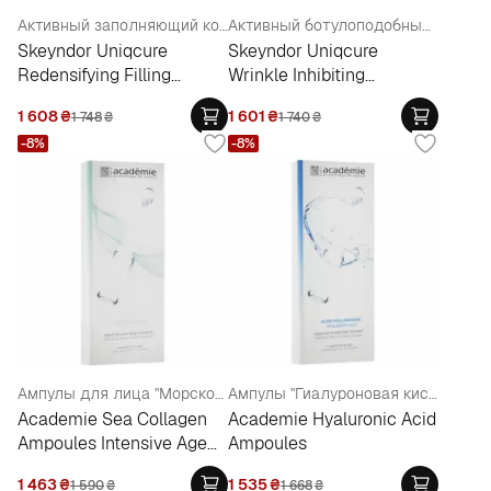
Активный заполняющий концентрат с трёхмерным эффектом лифтинга №7
Активный ботулоподобный концентрат для коррекции мимических морщин №7
Skeyndor Uniqcure
Skeyndor Uniqcure
Redensifying Filling
Wrinkle Inhibiting
Concentrate №7
Concentrate №7
1 608
₴
1 601
₴
1 748
₴
1 740
₴
-8%
-8%
Ампулы для лица "Морской коллаген"
Ампулы "Гиалуроновая кислота"
Academie Sea Collagen
Academie Hyaluronic Acid
Ampoules Intensive Age
Ampoules
Recovery
1 463
₴
1 535
₴
1 590
₴
1 668
₴