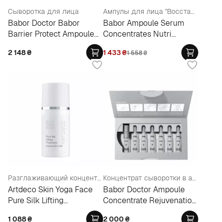
Сыворотка для лица
Ампулы для лица "Восстановление и питание"
Babor Doctor Babor
Babor Ampoule Serum
Barrier Protect Ampoule
Concentrates Nutri
Serum Concentrate
Restore
2 148
₴
1 433
₴
1 558
₴
Разглаживающий концентрат с экстрактом шёлка и жемчуга
Концентрат сыворотки в ампулах для омоложения кожи лица (7х2 мл)
Artdeco Skin Yoga Face
Babor Doctor Ampoule
Pure Silk Lifting
Concentrate Rejuvenation
Treatments
Serum
1 088
₴
2 000
₴