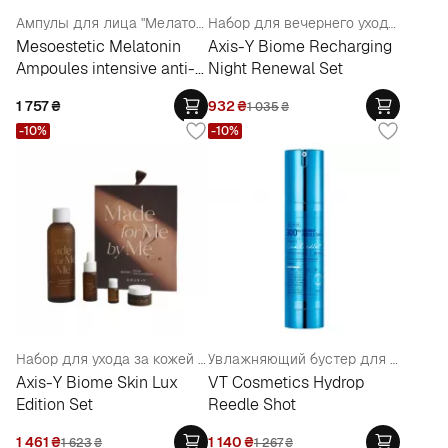
Ампулы для лица "Мелатонин ночной уход"
Набор для вечернего ухода восстанавливающий (бальзам 80 мл + концентрат 8 мл)
Mesoestetic Melatonin
Axis-Y Biome Recharging
Ampoules intensive anti-
Night Renewal Set
ageing night treatment
1 757
₴
932
₴
1 035
₴
-10%
-10%
Набор для ухода за кожей лица с пробиотиками (тонер 200 мл + эссенция 17 мл + бальзам 10 мл + концентрат 5 мл)
Увлажняющий бустер для лица
Axis-Y Biome Skin Lux
VT Cosmetics Hydrop
Edition Set
Reedle Shot
1 461
₴
1 140
₴
1 623
₴
1 267
₴