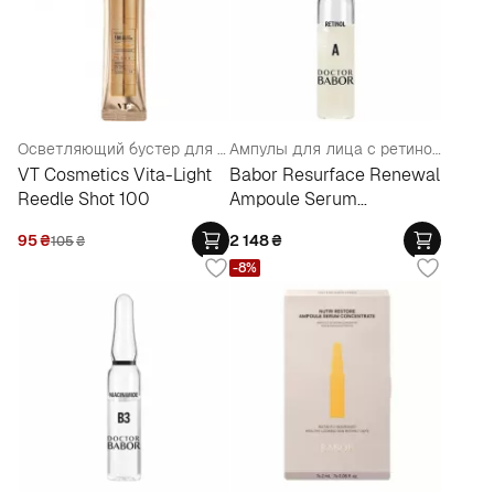
Осветляющий бустер для лица со спикулами (пробник)
Ампулы для лица с ретинолом
VT Cosmetics Vita-Light
Babor Resurface Renewal
Reedle Shot 100
Ampoule Serum
Concentrate
95
₴
2 148
₴
105
₴
-8%