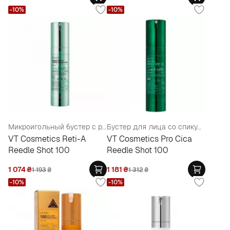
-10%
-10%
Микроигольный бустер с ретиналем для улучшения текстуры кожи
Бустер для лица со спикулами и центеллой
VT Cosmetics Reti-A
VT Cosmetics Pro Cica
Reedle Shot 100
Reedle Shot 100
1 074
₴
1 181
₴
1 193
₴
1 312
₴
-10%
-10%