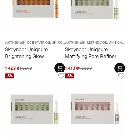
Активный осветляющий концентрат "Сияние" №7
Активный матирующий концентрат от расширенных пор №7
Skeyndor Uniqcure
Skeyndor Uniqcure
Brightening Glow
Mattifying Pore Refiner
Concentrate №7
Concentrate №7
1 427
₴
1 413
₴
1 551
₴
1 536
₴
-8%
-8%