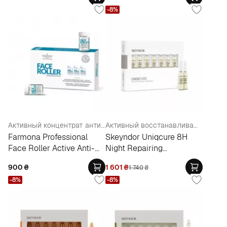
-8%
Активный концентрат антивозрастной для процедур микроигольчатой мезотерапии
Активный восстанавливающий ночной концентрат 8 часов №7
Farmona Professional
Skeyndor Uniqcure 8H
Face Roller Active Anti-
Night Repairing
Ageing Concentrate
Concentrate №7
900
₴
1 601
₴
1 740
₴
-8%
-8%