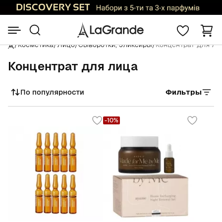
/
Косметика
/
Лицо
/
Сыворотки, эликсиры
/
Концентрат для ли
Концентрат для лица
По популярности
Фильтры
Сортировать
-10%