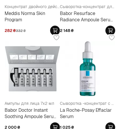
Концентрат двойного действия от акне и прыщей
Сыворотка-концентрат для лица 7 x 2 мл
Meddis Norma Skin
Babor Resurface
Program
Radiance Ampoule Serum
Concentrate
282
₴
2 148
₴
332
₴
Ампулы для лица 7x2 мл
Сыворотка -концентрат с комплексом трех кислот
Babor Doctor Instant
La Roche-Posay Effaclar
Soothing Ampoule Serum
Serum
Concentrate
2 000
₴
1 025
₴