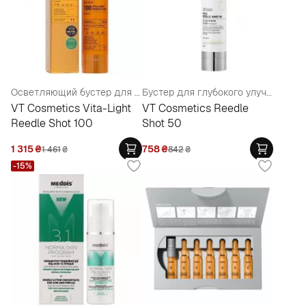
Осветляющий бустер для лица со спикулами
Бустер для глубокого улучшения текстуры кожи
VT Cosmetics Vita-Light
VT Cosmetics Reedle
Reedle Shot 100
Shot 50
1 315
₴
758
₴
1 461
₴
842
₴
-15%