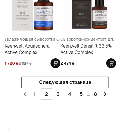
Увлажняющая сыворотка-концентрат
Сыворотка-концентрат для восстановления упругости кожи
Keenwell Aquasphera
Keenwell Densilift 33,5%
Active Complex
Active Complex
Moisturizing Concentrated
Concentrated Serum
1 720
₴
2 474
₴
2 024
₴
Serum 37,6%
Следующая страница
...
1
2
3
4
5
8