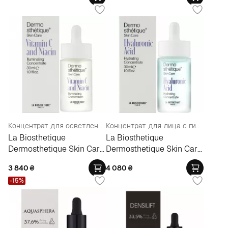
Концентрат для осветления кожи с витамином С и ниацином
Концентрат для лица с гиалуроновой кислотой
La Biosthetique
La Biosthetique
Dermosthetique Skin Care
Dermosthetique Skin Care
Vitamin C And Niacin
Hyaluronic Acid Hydrating
3 840
₴
4 080
₴
Illuminating Concentrate
Concentrate
-15%