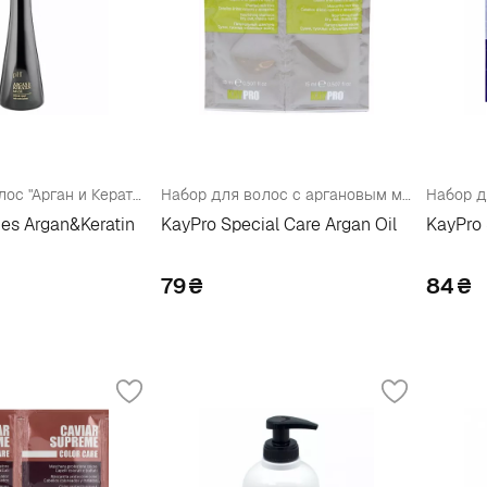
Маска для волос "Арган и Кератин"
Набор для волос с аргановым маслом (shmp/15ml + h/mask/15ml)
ies Argan&Keratin
KayPro Special Care Argan Oil
KayPro 
79
₴
84
₴