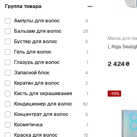
Группа товара
Латвия
1
Clode
1
Мексика
2
Coiffance Professionnel
10
Ампулы для волос
4
Нидерланды
2
Collistar
5
Бальзам для волос
26
Маска для пр
ОАЭ
17
Comex
1
Бустер для волос
5
L’Alga Seali
Польша
46
Coslys
2
Гель для волос
1
Россия
61
Глазурь для волос
D
1
2 424
₴
Румыния
11
Запасной блок
4
Dabur
17
США
99
Кератин для волос
2
Daeng Gi Meo Ri
6
Украина
90
Кисть для окрашивания
1
-10%
Davroe
3
Франция
104
Кондиционер для волос
62
Deeply
10
Швейцария
4
Концентрат для волос
5
Delia
3
Швеция
26
Косметичка
1
Design Look
4
Южная Корея
59
Краска для волос
10
Diego Dalla Palma