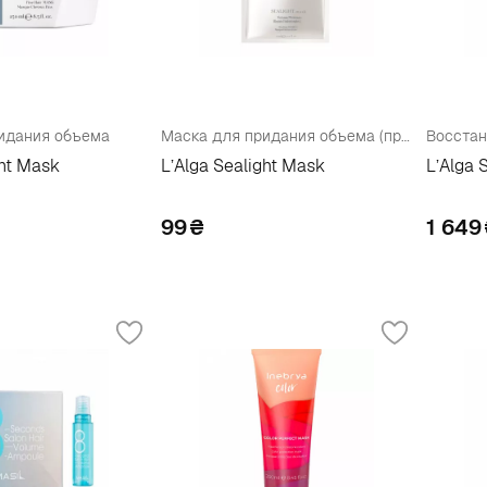
идания объема
Маска для придания объема (пробник)
ght Mask
L’Alga Sealight Mask
L’Alga 
99
₴
1 649