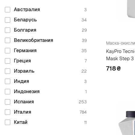
Biosilk
7
Австралия
3
Biotop
14
Беларусь
34
Bioxil
1
Болгария
29
Black Professional Line
10
Великобритания
39
Маска-окисли
Bogenia
5
Германия
35
KayPro Tecni
Mask Step 3
Bokka Botanika
3
Греция
7
718
₴
Bosley
4
Израиль
22
Brelil Professional
27
Индия
3
Byphasse
9
Индонезия
1
C
Испания
253
Италия
784
Ceraclinic
1
Китай
11
Chi
24
Корея
4
Christina
2