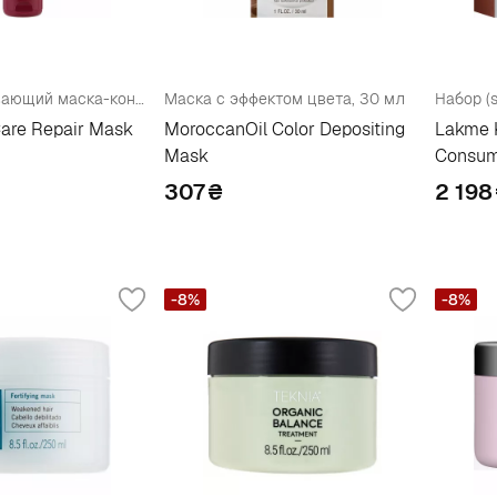
Восстанавливающий маска-конструктор для волос
Маска с эффектом цвета, 30 мл
are Repair Mask
MoroccanOil Color Depositing
Lakme K
Mask
Consum
307
₴
2 198
-8%
-8%