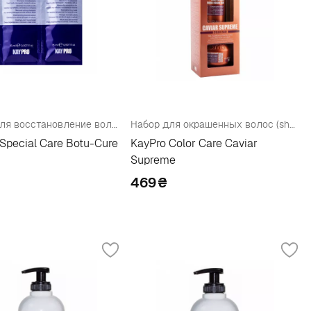
Набор для восстановление волос (shmp/15ml + h/mask/15ml)
Набор для окрашенных волос (shmp/100ml + h/mask/100ml)
Special Care Botu-Cure
KayPro Color Care Caviar
Supreme
469
₴