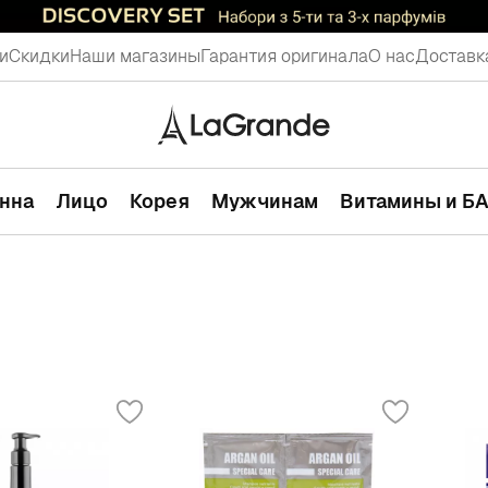
и
Скидки
Наши магазины
Гарантия оригинала
О нас
Доставк
анна
Лицо
Корея
Мужчинам
Витамины и Б