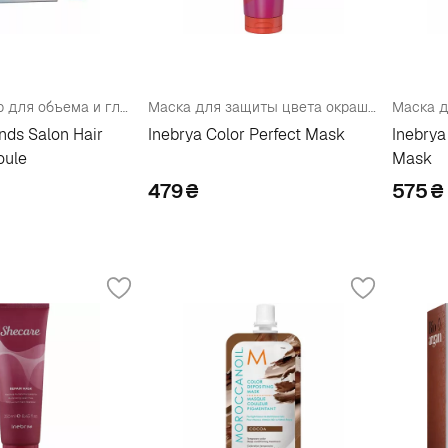
Маска-филлер для объема и гладкости волос
Маска для защиты цвета окрашенных волос
nds Salon Hair
Inebrya Color Perfect Mask
Inebrya
oule
Mask
479
₴
575
₴