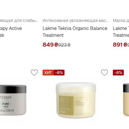
Маска укрепляющая для слабых и безжизненных волос
Интенсивная увлажняющая маска для всех типов волос
apy Active
Lakme Teknia Organic Balance
Lakme T
ask
Treatment
Treatm
849
₴
891
₴
923
₴
ХИТ
-8%
-8%