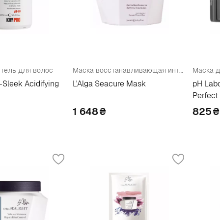
тель для волос
Маска восстанавливающая интенсивного действия
-Sleek Acidifying
L'Alga Seacure Mask
pH Labo
Perfect
1 648
₴
825
₴