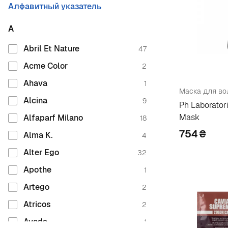
Алфавитный указатель
A
Abril Et Nature
47
Acme Color
2
Ahava
1
Alcina
9
Ph Laborator
Mask
Alfaparf Milano
18
754
₴
Alma K.
4
Alter Ego
32
Apothe
1
Artego
2
Atricos
2
Aveda
1