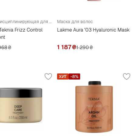
Маска дисциплинирующая для непослушных или вьющихся волос
Маска для волос
eknia Frizz Control
Lakme Aura '03 Hyaluronic Mask
ent
1 187
₴
968
₴
1 290
₴
ХИТ
-8%