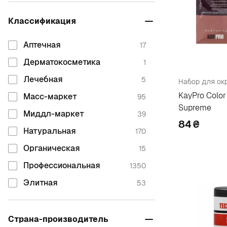
B
Классификация
Balmain
11
Аптечная
17
Bambooki
2
Дерматокосметика
1
Bao-Med
2
Лечебная
5
Barex Italiana
49
KayPro Color
Масс-маркет
95
Barwa Cosmetics
2
Supreme
Миддл-маркет
39
Beaute Mediterranea
2
84
₴
Натуральная
170
Bema Cosmetici
3
Органическая
15
Beyond
1
Профессиональная
1350
Bheyse
2
Элитная
53
Bielita
14
Bio Plant
1
Страна-производитель
Biocyte
2