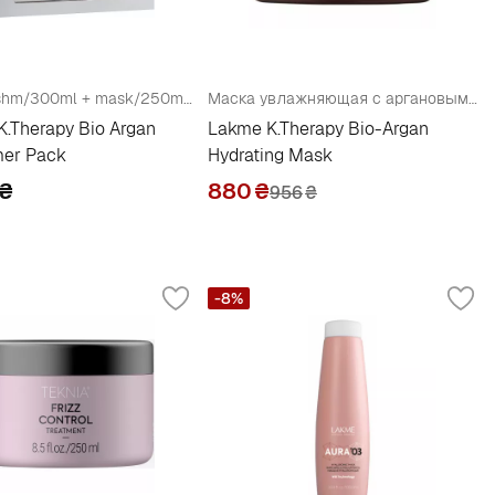
Набор (shm/300ml + mask/250ml + oil/125ml)
Маска увлажняющая с аргановым маслом
.Therapy Bio Argan
Lakme K.Therapy Bio-Argan
er Pack
Hydrating Mask
₴
880
₴
956
₴
-8%