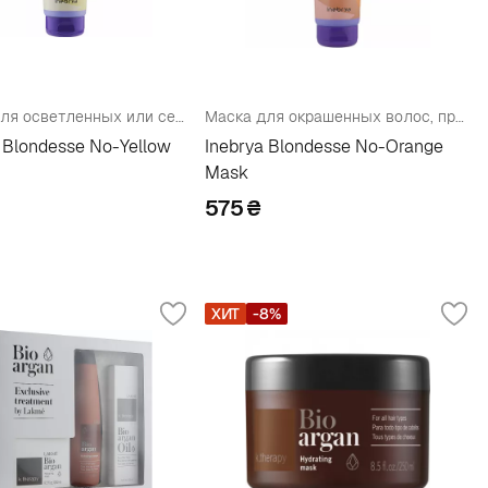
Маска для осветленных или седых волос
Маска для окрашенных волос, против оранжевого цвета
 Blondesse No-Yellow
Inebrya Blondesse No-Orange
Mask
575
₴
ХИТ
-8%