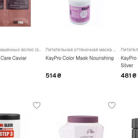
Набор для окрашенных волос (shmp/15ml + h/mask/15ml)
Питательная оттеночная маска "Роза"
 Care Caviar
KayPro Color Mask Nourishing
KayPro 
Silver
514
₴
481
₴