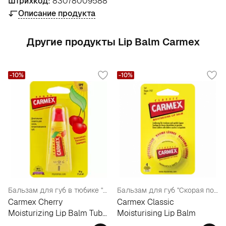
Штрихкод:
83078009588
Описание продукта
Другие продукты Lip Balm Carmex
-10%
-10%
Бальзам для губ в тюбике "Вишня"
Бальзам для губ "Скорая помощь для губ" в баночке
Carmex Cherry
Carmex Classic
Moisturizing Lip Balm Tube
Moisturising Lip Balm
SPF15