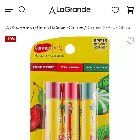
/
Косметика
/
Лицо
/
Наборы
/
Carmex
/
Carmex 3-Pack Sticks
-10%