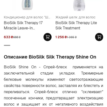
Кондиционер для волос "Шелковая Терапия"
Жидкий шелк для волос
BioSilk Silk Therapy 17
BioSilk Silk Therapy Lite
Miracle Leave-In
Silk Treatment
Conditioner
633
₴
1 256
₴
688
₴
1 365
₴
Oписание BioSilk Silk Therapy Shine On
BioSilk Shine On - Спрей-блеск применяется на
заключительной стадии укладки. Трехмерные
белковые молекулы изменяют светоотражающие
свойства поверхности волос, заставляя их блестеть и
переливаться. Спрей-блеск отлично "склеивает"
посеченные кончики, предотвращает электризацию
волос и защищает их от негативного воздействия