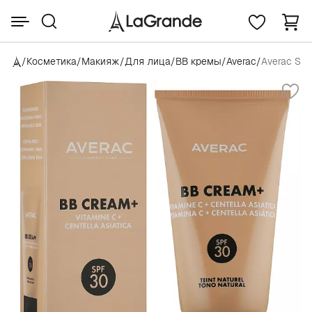
/
Косметика
/
Макияж
/
Для лица
/
BB кремы
/
Averac
/
Аverac Sol