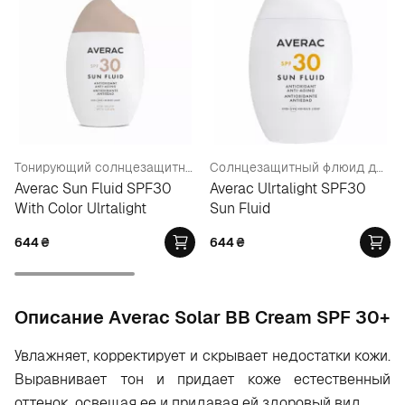
Тонирующий солнцезащитный флюид для лица SPF30 с цветным ультрафиолетовым светом
Солнцезащитный флюид для лица SPF30
Averac Sun Fluid SPF30
Averac Ulrtalight SPF30
With Color Ulrtalight
Sun Fluid
644
₴
644
₴
Oписание Аverac Solar ВВ Cream SPF 30+
Увлажняет, корректирует и скрывает недостатки кожи.
Выравнивает тон и придает коже естественный
оттенок, освещая ее и придавая ей здоровый вид.