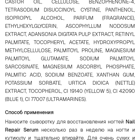
CASTOR OIL, CELLULOSE, BENZOPHENONE-4,
TETRASODIUM DISUCCINOYL CYSTINE, PANTHENOL,
ISOPROPYL ALCOHOL, PARFUM (FRAGRANCE),
ETHYLHEXYLGLYCERIN, ASCOPHYLLUM NODOSUM
EXTRACT, ADANSONIA DIGITATA PULP EXTRACT, RETINYL
PALMITATE, TOCOPHERYL ACETATE, HYDROXYPROPYL
METHYLCELLULOSE, PALMITOYL PROLINE, MAGNESIUM
PALMITOYL GLUTAMATE, SODIUM PALMITOYL
SARCOSINATE, MAGNESIUM ASCORBYL PHOSPHATE,
PALMITIC ACID, SODIUM BENZOATE, XANTHAN GUM,
POTASSIUM SORBATE, URTICA DIOICA (NETTLE)
EXTRACT, TOCOPHEROL, CI 19140 (YELLOW 5), CI 42090
(BLUE 1), CI 77007 (ULTRAMARINES).
Способ применения
Наносите сыворотку для восстановления ногтей
Nail
Repair Serum
несколько раз в неделю на ногти и
кутикулу и тщательно втирайте. Для очень сухих и