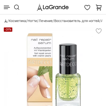
/
Косметика
/
Ногти
/
Лечение
/
Восстановитель для ногтей
/
Ar
-31%