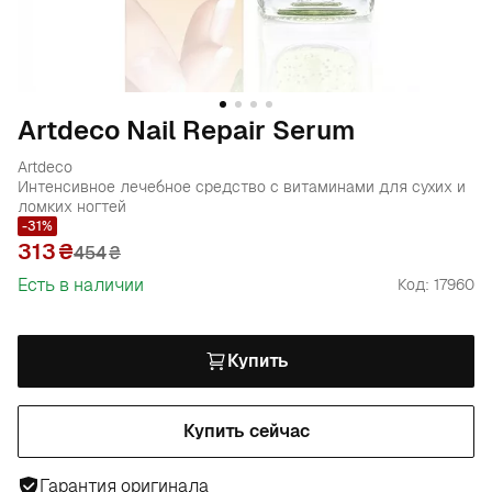
Artdeco Nail Repair Serum
Artdeco
Интенсивное лечебное средство с витаминами для сухих и
ломких ногтей
-31%
313
454
₴
Есть в наличии
Код: 17960
Купить
Купить сейчас
Гарантия оригинала