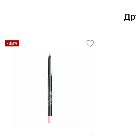
Др
-38%