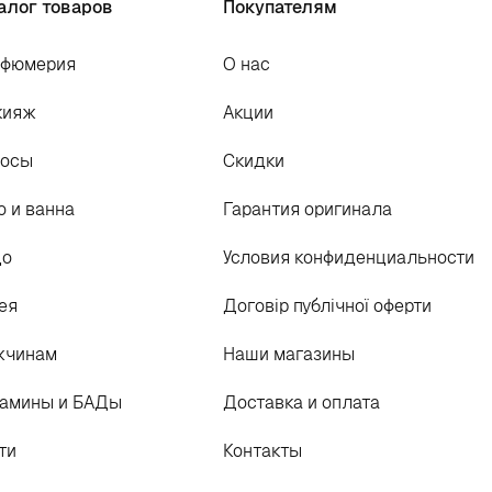
алог товаров
Покупателям
рфюмерия
О нас
кияж
Акции
лосы
Скидки
о и ванна
Гарантия оригинала
цо
Условия конфиденциальности
ея
Договір публічної оферти
жчинам
Наши магазины
амины и БАДы
Доставка и оплата
ти
Контакты