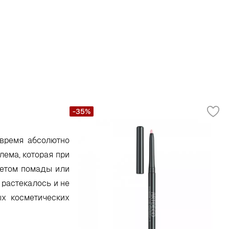
-35%
 время абсолютно
лема, которая при
ветом помады или
 растекалось и не
ых косметических