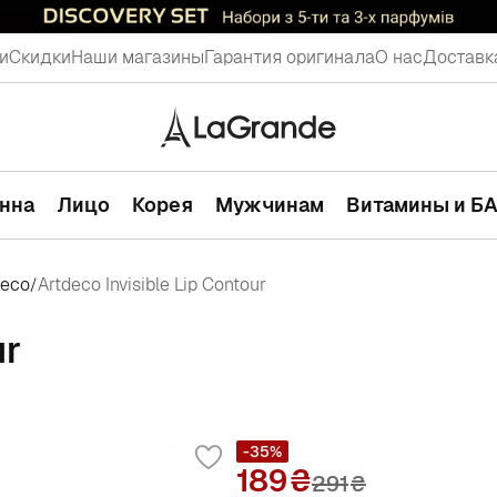
и
Скидки
Наши магазины
Гарантия оригинала
О нас
Доставк
анна
Лицо
Корея
Мужчинам
Витамины и Б
deco
Artdeco Invisible Lip Contour
/
ur
-35%
189
291
₴