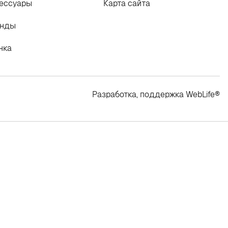
ессуары
Карта сайта
енды
нка
Разработка, поддержка
WebLife
®