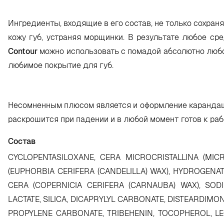
Ингредиенты, входящие в его состав, не только сохраня
кожу губ, устраняя морщинки. В результате любое ср
Contour
можно использовать с помадой абсолютно любог
любимое покрытие для губ.
Несомненным плюсом является и оформление карандаша:
раскрошится при падении и в любой момент готов к раб
Состав
CYCLOPENTASILOXANE, CERA MICROCRISTALLINA (MIC
(EUPHORBIA CERIFERA (CANDELILLA) WAX), HYDROGENA
CERA (COPERNICIA CERIFERA (CARNAUBA) WAX), SODI
LACTATE, SILICA, DICAPRYLYL CARBONATE, DISTEARDIMO
PROPYLENE CARBONATE, TRIBEHENIN, TOCOPHEROL, LEC