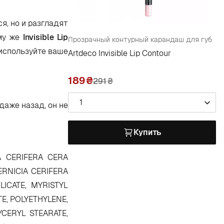
я, но и разгладят
ому же
Invisible
Lip
Прозрачный контурный карандаш для губ
 используйте ваше
Artdeco Invisible Lip Contour
189
291
₴
1
даже назад, он не
Купить
A CERIFERA CERA
ERNICIA CERIFERA
ICATE, MYRISTYL
E, POLYETHYLENE,
YCERYL STEARATE,