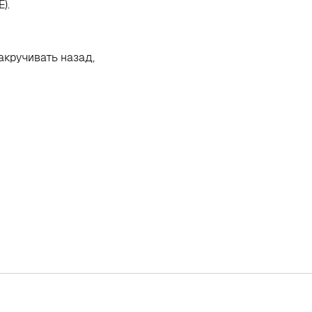
).
акручивать назад,