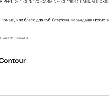
IPEPTIDE-1, CI 75470 (CARMINE), CI 77891 (TITANIUM DIOXIDE
помаду или блеск для губ. Стержень карандаша можно з
т фактического.
 Contour