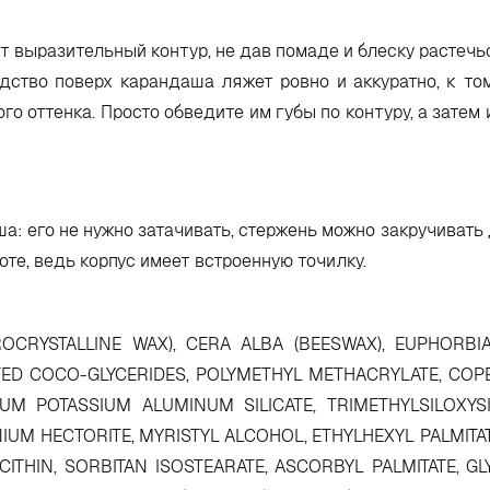
т выразительный контур, не дав помаде и блеску растечьс
едство поверх карандаша ляжет ровно и аккуратно, к т
о оттенка. Просто обведите им губы по контуру, а затем
 его не нужно затачивать, стержень можно закручивать 
оте, ведь корпус имеет встроенную точилку.
ROCRYSTALLINE WAX), CERA ALBA (BEESWAX), EUPHORBI
TED COCO-GLYCERIDES, POLYMETHYL METHACRYLATE, COP
UM POTASSIUM ALUMINUM SILICATE, TRIMETHYLSILOXYSIL
NIUM HECTORITE, MYRISTYL ALCOHOL, ETHYLHEXYL PALMITAT
ITHIN, SORBITAN ISOSTEARATE, ASCORBYL PALMITATE, GL