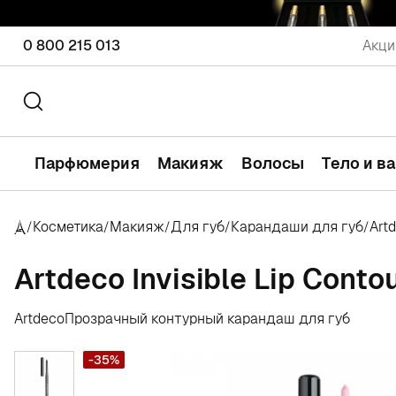
0 800 215 013
Акци
Парфюмерия
Макияж
Волосы
Тело и в
Косметика
Макияж
Для губ
Карандаши для губ
Art
/
/
/
/
/
Artdeco Invisible Lip Conto
Artdeco
Прозрачный контурный карандаш для губ
-35%