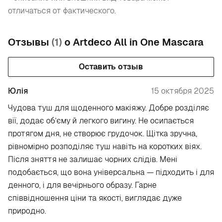
отличаться от фактического.
Отзывы
(1)
о Artdeco All in One Mascara
Оставить отзыв
Юлія
15 октября 2025
Чудова туш для щоденного макіяжу. Добре розділяє
вії, додає об’єму й легкого вигину. Не осипається
протягом дня, не створює грудочок. Щітка зручна,
рівномірно розподіляє туш навіть на коротких віях.
Після зняття не залишає чорних слідів. Мені
подобається, що вона універсальна — підходить і для
денного, і для вечірнього образу. Гарне
співвідношення ціни та якості, виглядає дуже
природно.