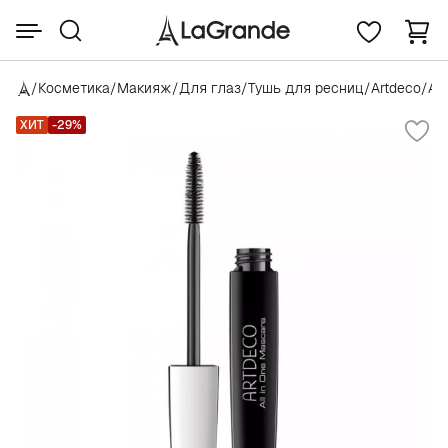
/
Косметика
/
Макияж
/
Для глаз
/
Тушь для ресниц
/
Artdeco
/
Al
ХИТ
-29%