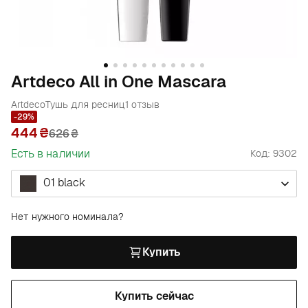
Artdeco All in One Mascara
Artdeco
Тушь для ресниц
1 отзыв
-29%
444
626
₴
Есть в наличии
Код: 9302
01 black
Нет нужного номинала?
Купить
Купить сейчас