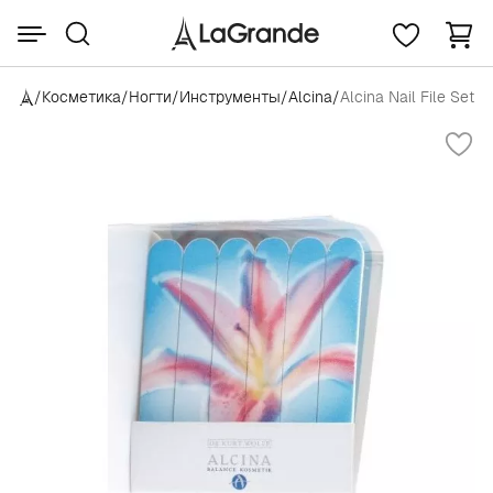
/
Косметика
/
Ногти
/
Инструменты
/
Alcina
/
Alcina Nail File Set