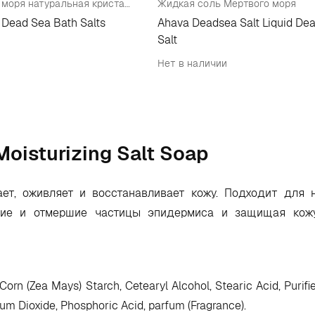
Соль мертвого моря натуральная кристаллическая
Жидкая соль Мертвого моря
 Dead Sea Bath Salts
Ahava Deadsea Salt Liquid De
Salt
Нет в наличии
oisturizing Salt Soap
т, оживляет и восстанавливает кожу. Подходит для н
ение и отмершие частицы эпидермиса и защищая кожу
orn (Zea Mays) Starch, Cetearyl Alcohol, Stearic Acid, Purifi
nium Dioxide, Phosphoric Acid, parfum (Fragrance).