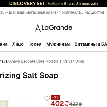
и
Скидки
Наши магазины
Гарантия оригинала
О нас
Доставк
анна
Лицо
Корея
Мужчинам
Витамины и Б
hava
Ahava Delicate Care Moisturizing Salt Soap
/
rizing Salt Soap
-8%
402
437
₴