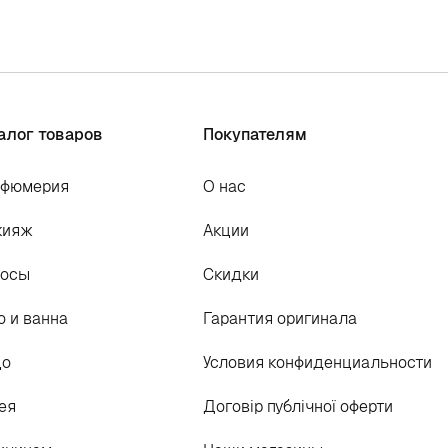
алог товаров
Покупателям
рфюмерия
О нас
кияж
Акции
лосы
Скидки
о и ванна
Гарантия оригинала
цо
Условия конфиденциальности
ея
Договір публічної оферти