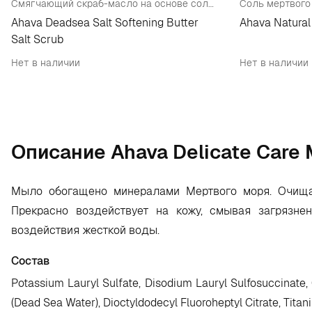
Смягчающий скраб-масло на основе солей Мертвого моря
Ahava Deadsea Salt Softening Butter
Ahava Natural
Salt Scrub
Нет в наличии
Нет в наличии
Oписание Ahava Delicate Care M
Мыло обогащено минералами Мертвого моря. Очищае
Прекрасно воздействует на кожу, смывая загрязн
воздействия жесткой воды.
Состав
Potassium Lauryl Sulfate, Disodium Lauryl Sulfosuccinate, C
(Dead Sea Water), Dioctyldodecyl Fluoroheptyl Citrate, Tita