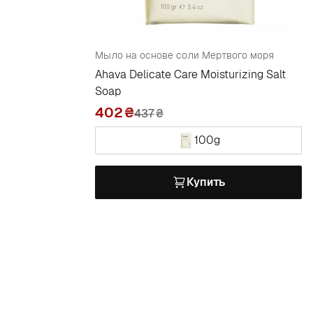
Мыло на основе соли Мертвого моря
Ahava Delicate Care Moisturizing Salt
Soap
402
437
₴
100g
Купить