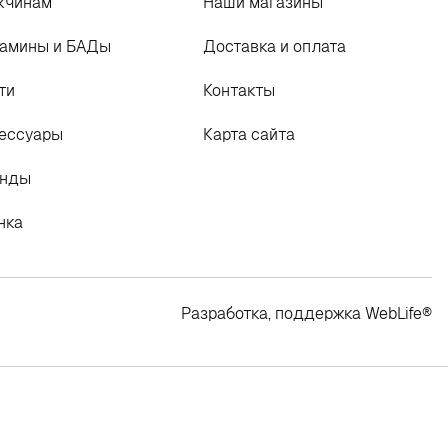
жчинам
Наши магазины
амины и БАДы
Доставка и оплата
ти
Контакты
ессуары
Карта сайта
енды
нка
Разработка, поддержка
WebLife
®