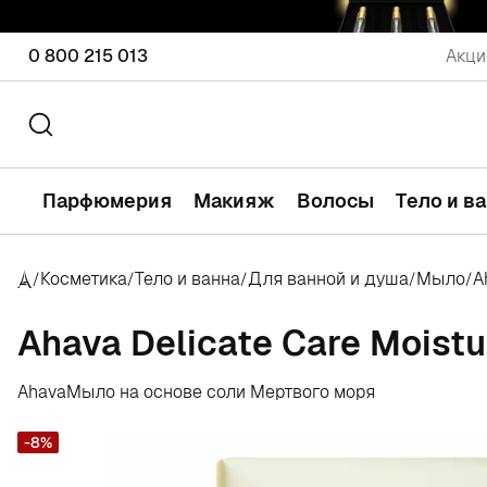
0 800 215 013
Акци
Парфюмерия
Макияж
Волосы
Тело и в
Косметика
Тело и ванна
Для ванной и душа
Мыло
A
/
/
/
/
/
Ahava Delicate Care Moistu
Ahava
Мыло на основе соли Мертвого моря
-8%