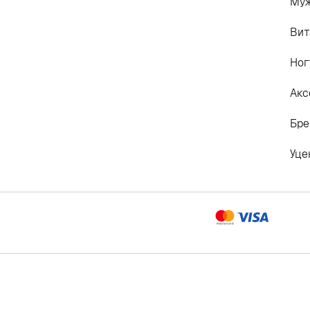
Му
Вит
Ног
Акс
Бр
Уце