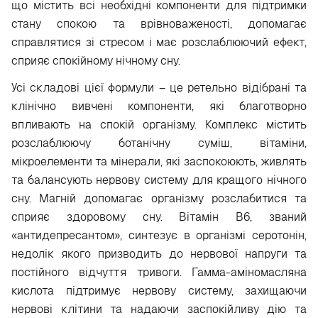
що містить всі необхідні компоненти для підтримки
стану спокою та врівноваженості, допомагає
справлятися зі стресом і має розслаблюючий ефект,
сприяє спокійному нічному сну.
Усі складові цієї формули – це ретельно відібрані та
клінічно вивчені компоненти, які благотворно
впливають на спокій організму. Комплекс містить
розслаблюючу ботанічну суміш, вітаміни,
мікроелементи та мінерали, які заспокоюють, живлять
та балансують нервову систему для кращого нічного
сну. Магній допомагає організму розслабитися та
сприяє здоровому сну. Вітамін В6, званий
«антидепресантом», синтезує в організмі серотонін,
недолік якого призводить до нервової напруги та
постійного відчуття тривоги. Гамма-аміномасляна
кислота підтримує нервову систему, захищаючи
нервові клітини та надаючи заспокійливу дію та