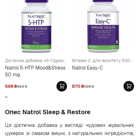
Дієтична добавка «5-Гідрокситриптофан», 50 мг
Вітамін С для імунітету 500 мг
Natrol 5-HTP Mood&Stress
Natrol Easy-C
50 mg
598
₴
870
₴
643
₴
936
₴
Опис Natrol Sleep & Restore
Ця дієтична добавка у вигляді чудових жувальних
цукерок зі смаком вишні, з натуральних інгредієнтів,