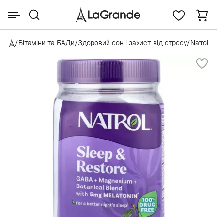
/
Вітаміни та БАДи
/
Здоровий сон і захист від стресу
/
Natrol
/
N