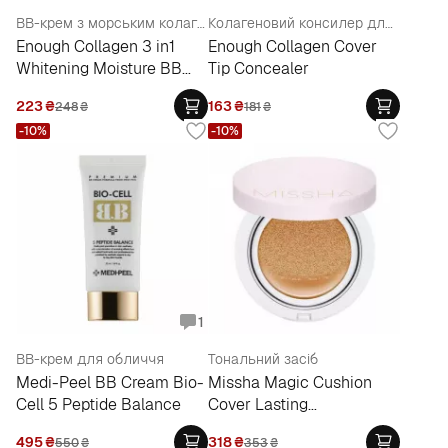
BB-крем з морським колагеном
Колагеновий консилер для обличчя
Enough Collagen 3 in1
Enough Collagen Cover
Whitening Moisture BB
Tip Concealer
Cream SPF47 PA+++
223
₴
163
₴
248
₴
181
₴
-10%
-10%
1
ВВ-крем для обличчя
Тональний засіб
Medi-Peel BB Cream Bio-
Missha Magic Cushion
Cell 5 Peptide Balance
Cover Lasting
SPF50+/PA+++
495
₴
318
₴
550
₴
353
₴