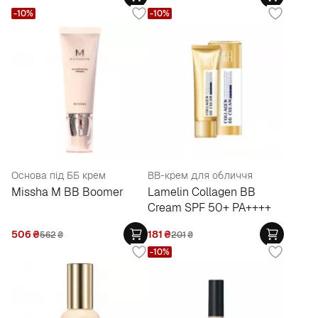
-10%
-10%
Основа під ББ крем
BB-крем для обличчя
Missha M BB Boomer
Lamelin Collagen BB
Cream SPF 50+ PA++++
506
₴
181
₴
562
₴
201
₴
-10%