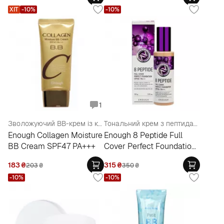
ХІТ
-10%
-10%
1
Зволожуючий BB-крем із колагеном
Тональний крем з пептидами
Enough Collagen Moisture
Enough 8 Peptide Full
BB Cream SPF47 PA+++
Cover Perfect Foundation
SPF50+ PA+++
183
₴
315
₴
203
₴
350
₴
-10%
-10%