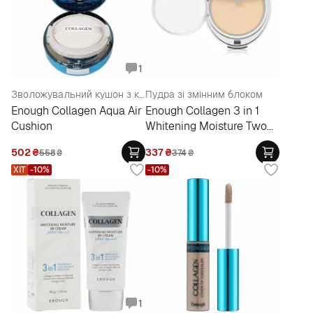
1
Зволожувальний кушон з колагеном
Пудра зі змінним блоком
Enough Collagen Aqua Air
Enough Collagen 3 in 1
Cushion
Whitening Moisture Two
Way Cake SPF28
502
₴
337
₴
558
₴
374
₴
ХІТ
-10%
-10%
1