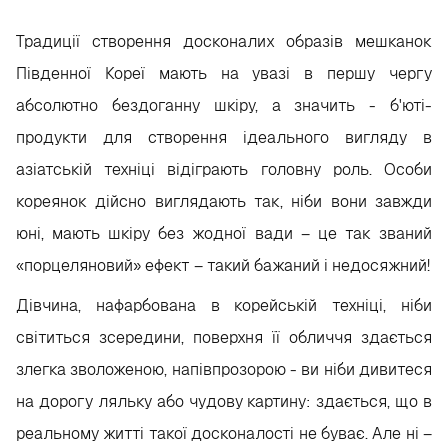
Традиції створення досконалих образів мешканок
Південної Кореї мають на увазі в першу чергу
абсолютно бездоганну шкіру, а значить - б'юті-
продукти для створення ідеального вигляду в
азіатській техніці відіграють головну роль. Особи
кореянок дійсно виглядають так, ніби вони завжди
юні, мають шкіру без жодної вади – це так званий
«порцеляновий» ефект – такий бажаний і недосяжний!
Дівчина, нафарбована в корейській техніці, ніби
світиться зсередини, поверхня її обличчя здається
злегка зволоженою, напівпрозорою - ви ніби дивитеся
на дорогу ляльку або чудову картину: здається, що в
реальному житті такої досконалості не буває. Але ні –