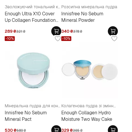
Зволожуючий тональний крем
Розсипна мінеральна пудра
Enough Ultra X10 Cover
Innisfree No Sebum
Up Collagen Foundation
Mineral Powder
SPF50+ PA +++
289
₴
340
₴
321
₴
378
₴
-10%
-10%
Мінеральна пудра для контролю шкірної секреції
Колагенова пудра зі змінним блоком SPF 25
Innisfree No Sebum
Enough Collagen Hydro
Mineral Pact
Moisture Two Way Cake
530
₴
329
₴
589
₴
365
₴