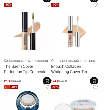
-10%
-10%
Консилер для маскування недоліків шкіри
Освітлювальний колагеновий консилер
The Saem Cover
Enough Collagen
Perfection Tip Concealer
Whitening Cover Tip
Concealer
218
₴
174
₴
242
₴
193
₴
ХІТ
-10%
-10%