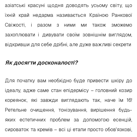
азіатські красуні щодня доводять усьому світу, що
їхній край недарма називається Країною Ранкової
Свіжості, і разом з ними ми також зможемо
захоплювати і дивувати своїм зовнішнім виглядом,
відкривши для себе дрібні, але дуже важливі секрети
Як досягти досконалості?
Для початку вам необхідно буде привести шкіру до
ідеалу, адже саме стан епідермісу – головний козир
кореянок, які завжди виглядають так, наче їм 16!
Ретельне очищення, тонізування, вирішення будь-
яких естетичних проблем за допомогою есенцій,
сироваток та кремів – всі ці етапи просто обов'язкові,