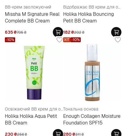
BB-крем зволожуючий
Відображає BB крем для обличчя
Missha M Signature Real
Holika Holika Bouncing
Complete BB Cream
Petit BB Cream
635
₴
182
₴
705
₴
202
₴
-10%
ХІТ
-10%
Освіжаючий BB крем для обличчя
Тональна основа
Holika Holika Aqua Petit
Enough Collagen Moisture
BB Cream
Foundation SPF15
230
₴
280
₴
256
₴
311
₴