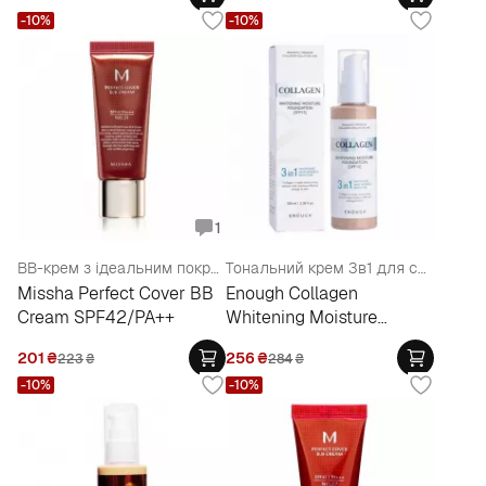
-10%
-10%
1
BB-крем з ідеальним покриттям, 20 мл
Тональний крем 3в1 для сяйва шкіри з колагеном
Missha Perfect Cover BB
Enough Collagen
Cream SPF42/PA++
Whitening Moisture
Foundation SPF 15
201
₴
256
₴
223
₴
284
₴
-10%
-10%