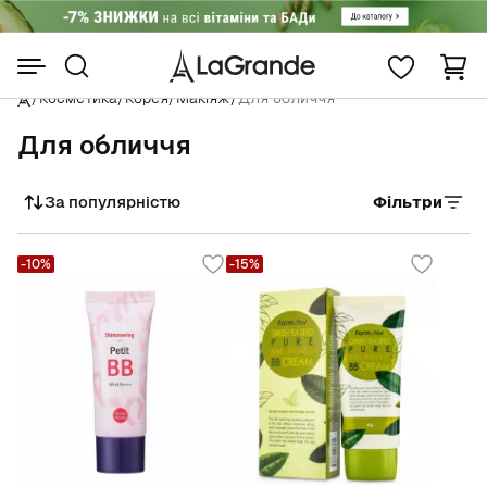
/
Косметика
/
Корея
/
Макіяж
/
Для обличчя
Для обличчя
За популярністю
Фільтри
Сортувати
-10%
-15%