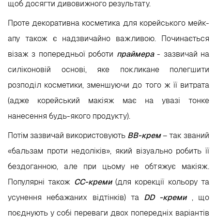
щоб досягти дивовижного результату.
Проте декоративна косметика для корейського мейк-
апу також є надзвичайно важливою. Починається
візаж з попередньої роботи
праймера
- зазвичай на
силіконовій основі, яке покликане полегшити
розподіл косметики, зменшуючи до того ж її витрата
(адже корейський макіяж має на увазі тонке
нанесення будь-якого продукту).
Потім зазвичай використовують
ВВ-крем
– так званий
«бальзам проти недоліків», який візуально робить її
бездоганною, але при цьому не обтяжує макіяж.
Популярні також
СС-креми
(для корекції кольору та
усунення небажаних відтінків) та
DD
-креми
, що
поєднують у собі переваги двох попередніх варіантів