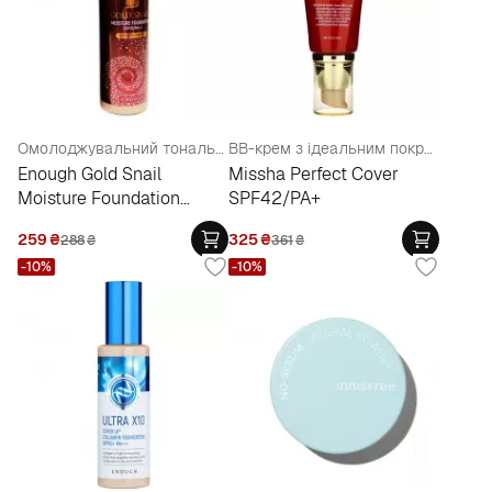
Омолоджувальний тональний крем з муцином равлики
BB-крем з ідеальним покриттям, 50 мл
Enough Gold Snail
Missha Perfect Cover
Moisture Foundation
SPF42/PA+
SPF30
259
₴
325
₴
288
₴
361
₴
-10%
-10%