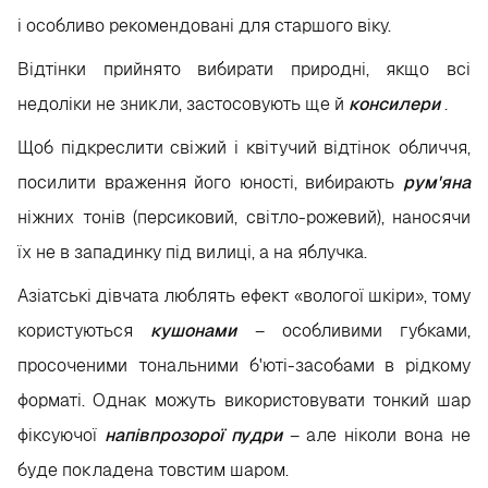
і особливо рекомендовані для старшого віку.
Відтінки прийнято вибирати природні, якщо всі
недоліки не зникли, застосовують ще й
консилери
.
Щоб підкреслити свіжий і квітучий відтінок обличчя,
посилити враження його юності, вибирають
рум'яна
ніжних тонів (персиковий, світло-рожевий), наносячи
їх не в западинку під вилиці, а на яблучка.
Азіатські дівчата люблять ефект «вологої шкіри», тому
користуються
кушонами
– особливими губками,
просоченими тональними б'юті-засобами в рідкому
форматі. Однак можуть використовувати тонкий шар
фіксуючої
напівпрозорої пудри
– але ніколи вона не
буде покладена товстим шаром.