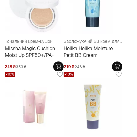
Тональний крем-кушон
Зволожуючий BB крем для обличчя
Missha Magic Cushion
Holika Holika Moisture
Moist Up SPF50+/PA+
Petit BB Cream
318
₴
219
₴
353
₴
243
₴
-10%
-10%