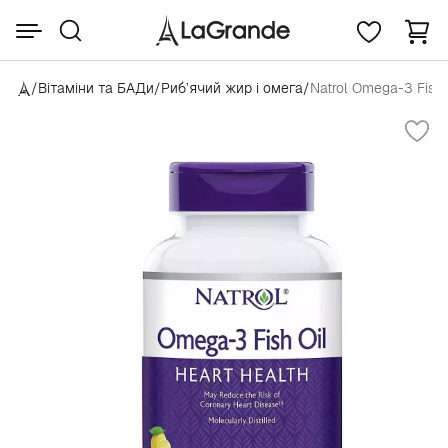
/
Вітаміни та БАДи
/
Риб’ячий жир і омега
/
Natrol Omega-3 Fish 