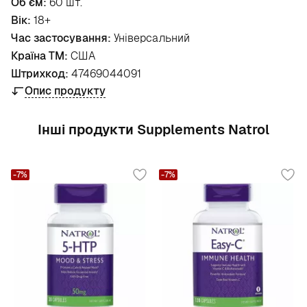
Об`єм:
60 шт.
Вік:
18+
Час застосування:
Універсальний
Країна ТМ:
США
Штрихкод:
47469044091
Опис продукту
Інші продукти Supplements Natrol
-7%
-7%