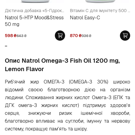
Дієтична добавка «5-Гідрокситриптофан», 50 мг
Вітамін С для імунітету 500 мг
Natrol 5-HTP Mood&Stress
Natrol Easy-C
50 mg
598
₴
870
₴
643
₴
936
₴
Опис Natrol Omega-3 Fish Oil 1200 mg,
Lemon Flavor
Риб'ячий жир ОМЕГА-3 (OMEGA-3 30%)
широко
відомий своєю благотворною дією на організм
людини. Споживання жирних кислот Омега-3 (ЕПК та
ДГК омега-3 жирних кислот) підтримує здоров'я
серця, знижуючи ризик ішемічної хвороби,
благотворно впливає на суглоби, імунну та нервову
систему, покращує пам'ять та шкіру.