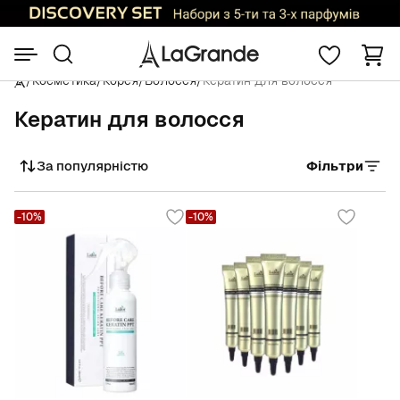
/
Косметика
/
Корея
/
Волосся
/
Кератин для волосся
Кератин для волосся
За популярністю
Фільтри
Сортувати
-10%
-10%