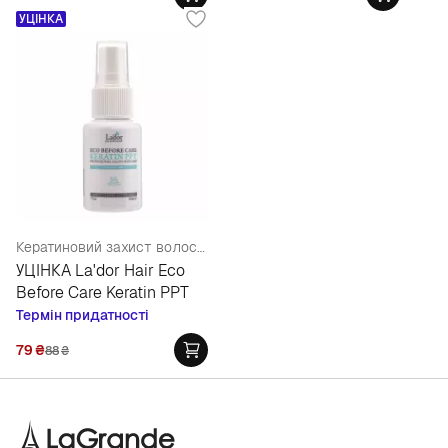
УЦІНКА
Кератиновий захист волосся під час фарбування
УЦІНКА La'dor Hair Eco
Before Care Keratin PPT
Термін придатності
79
₴
88
₴