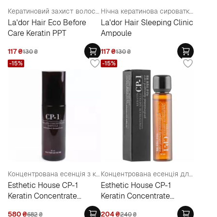
Кератиновий захист волосся під час фарбування
Нічна кератинова сироватка для волосся
La'dor Hair Eco Before
La'dor Hair Sleeping Clinic
Care Keratin PPT
Ampoule
117
₴
117
₴
130
₴
130
₴
-15%
-15%
Концентрована есенція з кератином
Концентрована есенція для волосся на основі кератину
Esthetic House CP-1
Esthetic House CP-1
Keratin Concentrate
Keratin Concentrate
Ampoule
Ampoule (мини)
580
₴
204
₴
682
₴
240
₴