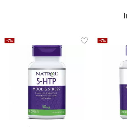
-7%
-7%