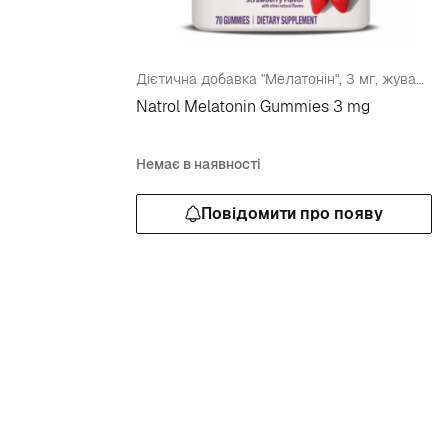
Дієтична добавка "Мелатонін", 3 мг, жувальні цукерки зі смаком полуниці
Natrol Melatonin Gummies 3 mg
Немає в наявності
Повідомити про появу