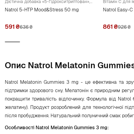
Дієтична добавка «5-Гідрокситриптофан», 50 мг
Вітамін С для 
Natrol 5-HTP Mood&Stress 50 mg
Natrol Easy-C
591
₴
861
₴
636
₴
926
₴
Опис Natrol Melatonin Gummie
Natrol Melatonin Gummies 3 mg - це ефективна та зр
підтримки здорового сну. Мелатонін є природним регу
покращити тривалість відпочинку. Формула від Natrol 
желатину). Продукт розроблений для технологічної пі
після пробудження. Натуральний полуничний смак роби
Особливості Natrol Melatonin Gummies 3 mg: