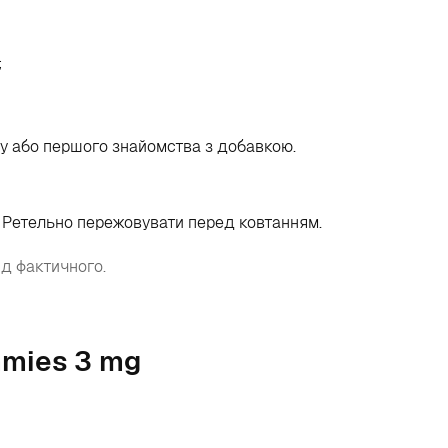
;
ну або першого знайомства з добавкою.
. Ретельно пережовувати перед ковтанням.
ід фактичного.
mmies 3 mg