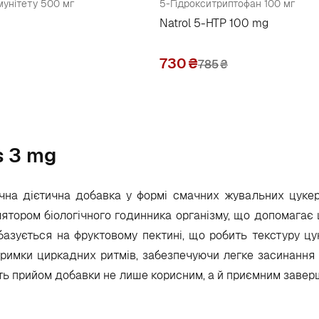
імунітету 500 мг
5-Гідрокситриптофан 100 мг
Natrol 5-HTP 100 mg
730
₴
785
₴
s 3 mg
учна дієтична добавка у формі смачних жувальних цукер
лятором біологічного годинника організму, що допомагає
базується на фруктовому пектині, що робить текстуру цу
дтримки циркадних ритмів, забезпечуючи легке засинання
ть прийом добавки не лише корисним, а й приємним завер