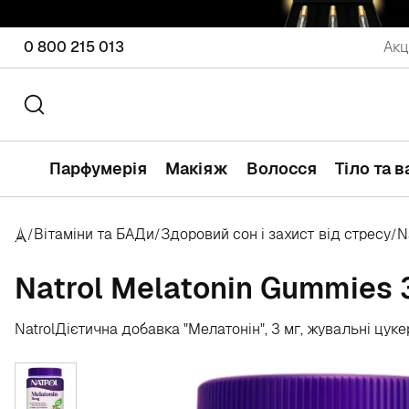
0 800 215 013
Акц
Парфумерія
Макіяж
Волосся
Тіло та 
Вітаміни та БАДи
Здоровий сон і захист від стресу
N
/
/
/
Natrol Melatonin Gummies 
Natrol
Дієтична добавка "Мелатонін", 3 мг, жувальні цуке