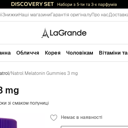
ії
Знижки
Наші магазини
Гарантія оригіналу
Про нас
Доставка
ванна
Обличчя
Корея
Чоловікам
Вітаміни т
atrol
Natrol Melatonin Gummies 3 mg
/
3 mg
рки зі смаком полуниці
Немає в наявності