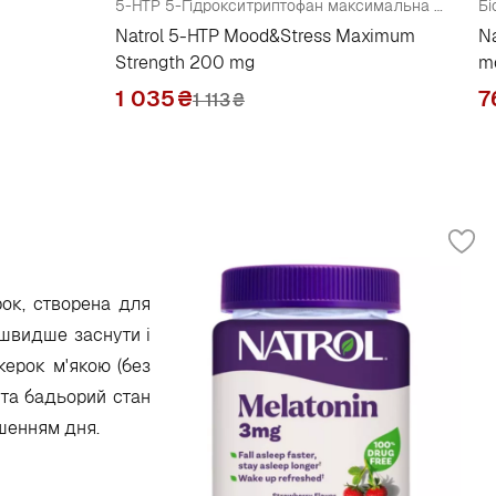
5-HTP 5-Гідрокситриптофан максимальна сила 200 мг
Бі
Natrol 5-HTP Mood&Stress Maximum
Na
Strength 200 mg
m
1 035
₴
7
1 113
₴
ок, створена для
 швидше заснути і
керок м'якою (без
 та бадьорий стан
шенням дня.