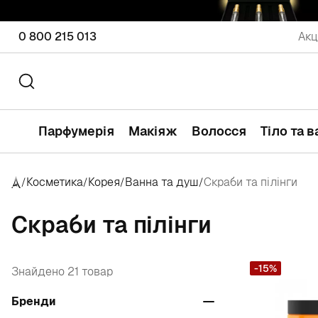
0 800 215 013
Акц
Парфумерія
Макіяж
Волосся
Тіло та 
Косметика
Корея
Ванна та душ
Скраби та пілінги
/
/
/
/
Скраби та пілінги
-15%
Знайдено 21 товар
Бренди