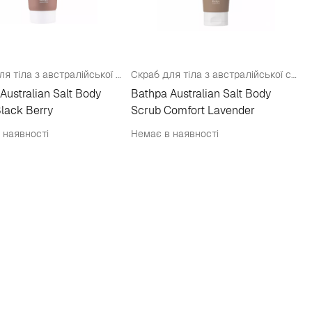
Скраб для тіла з австралійської солі з ароматом ожини
Скраб для тіла з австралійської солі з ароматом лаванди
Australian Salt Body
Bathpa Australian Salt Body
lack Berry
Scrub Comfort Lavender
 наявності
Немає в наявності