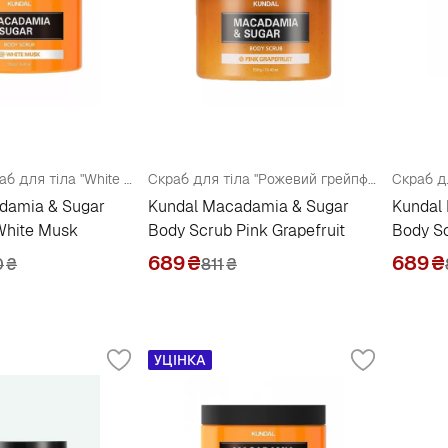
Поживний скраб для тіла "White Musk"
Скраб для тіла "Рожевий грейпфрут"
Скраб дл
damia & Sugar
Kundal Macadamia & Sugar
Kundal
White Musk
Body Scrub Pink Grapefruit
Body S
689
₴
689
₴
0
₴
811
₴
УЦІНКА