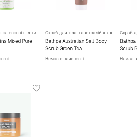
Пілінг для тіла на основі шести злаків
Скраб для тіла з австралійської солі з ароматом зеленого чаю
ins Mixed Pure
Bathpa Australian Salt Body
Bathpa 
Scrub Green Tea
Scrub B
ності
Немає в наявності
Немає в