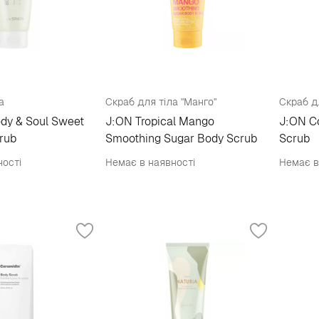
а
Скраб для тіла "Манго"
Скраб д
dy & Soul Sweet
J:ON Tropical Mango
J:ON Co
rub
Smoothing Sugar Body Scrub
Scrub
ності
Немає в наявності
Немає в