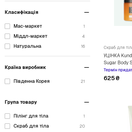
N
Класифікація
Naturia
3
Мас-маркет
1
T
Міддл-маркет
4
The Saem
2
Натуральна
16
Скраб для тіла
УЦІНКА Kund
Sugar Body S
Країна виробник
Термін прида
625
₴
Південна Корея
21
Група товару
Пілінг для тіла
1
Скраб для тіла
20