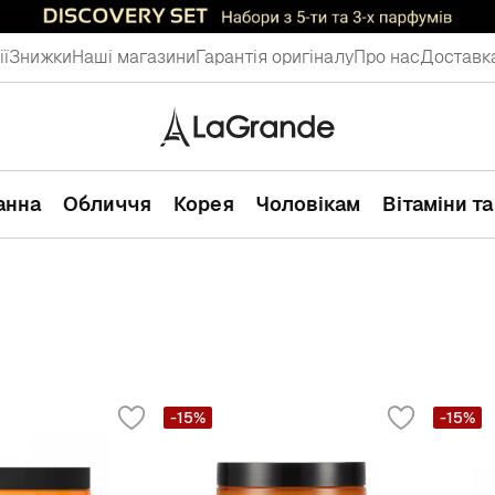
ії
Знижки
Наші магазини
Гарантія оригіналу
Про нас
Доставка
ванна
Обличчя
Корея
Чоловікам
Вітаміни т
-15%
-15%