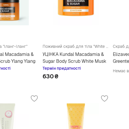
 "Іланг-Іланг"
Поживний скраб для тіла "White Musk"
al Macadamia &
УЦІНКА Kundal Macadamia &
Elizave
crub Ylang Ylang
Sugar Body Scrub White Musk
Greente
тності
Термін придатності
Немає в
630
₴