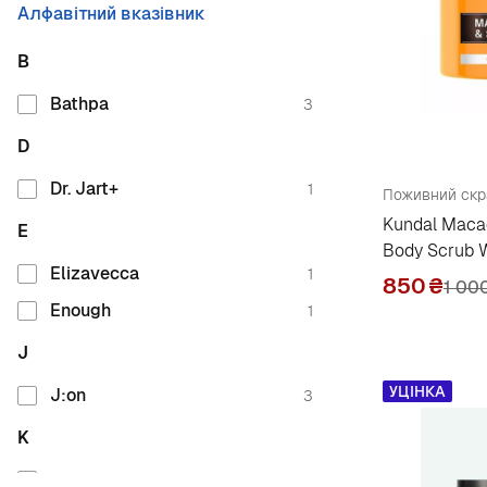
Алфавітний вказівник
B
Bathpa
3
D
Dr. Jart+
1
Kundal Maca
E
Body Scrub 
Elizavecca
1
850
₴
1 00
Enough
1
J
УЦІНКА
J:on
3
K
Kundal
7