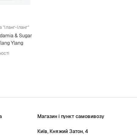
 "Іланг-Іланг"
damia & Sugar
lang Ylang
ності
а
Магазин і пункт самовивозу
Київ, Княжий Затон, 4