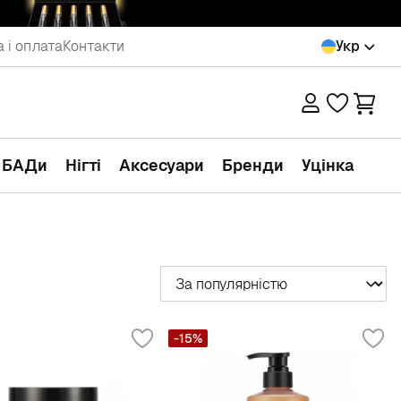
 і оплата
Контакти
Укр
а БАДи
Нігті
Аксесуари
Бренди
Уцінка
Сортувати
-15%