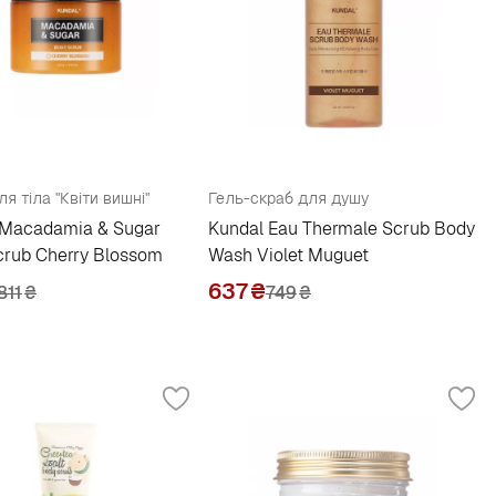
я тіла "Квіти вишні"
Гель-скраб для душу
 Macadamia & Sugar
Kundal Eau Thermale Scrub Body
crub Cherry Blossom
Wash Violet Muguet
637
₴
811
₴
749
₴