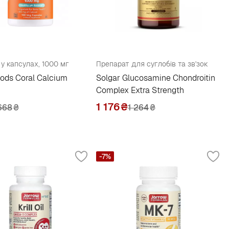
 у капсулах, 1000 мг
Препарат для суглобів та зв'зок
ods Coral Calcium
Solgar Glucosamine Chondroitin
Complex Extra Strength
1 176
₴
668
₴
1 264
₴
-7%