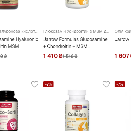
Глюкозамін, гіалуронова кислота, хондроїтин та МСМ
Глюкозамін Хондроїтин з MSM для зміцнення кістково-суглобової системи
samine Hyaluronic
Jarrow Formulas Glucosamine
Jarrow F
oitin MSM
+ Chondroitin + MSM
Combination
1 410
₴
1 607
69
₴
1 516
₴
-7%
-7%