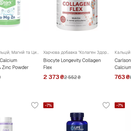
Комплекс "Кальцій, Магній та Цинк"
Харчова добавка "Колаген Здоров'я суглобів та рухливість"
Кальцій
 Calcium
Biocyte Longevity Collagen
Carlson
 Zinc Powder
Flex
Calciu
2 373
₴
763
₴
₴
2 552
₴
-7%
-7%