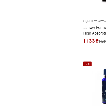
Metabolic Maintenance
1
Metagenics
1
Mirra Professional
1
Jarrow Form
Mst
11
High Absorpt
My Nutri Week
2
1 133
₴
1 21
N
Natrol
1
-7%
Natural Factors
5
Nature's Answer
3
Nature's Bounty
4
Nature's Truth
4
Nature's Way
20
Naturesplus
9