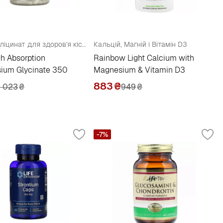
Магній гліцинат для здоров'я кісток та м'язів
Кальцій, Магній і Вітамін D3
h Absorption
Rainbow Light Calcium with
ium Glycinate 350
Magnesium & Vitamin D3
883
₴
1 023
₴
949
₴
-7%