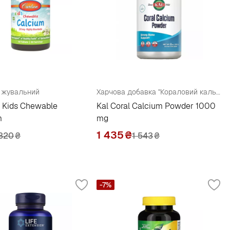
 жувальний
Харчова добавка "Кораловий кальцій"
 Kids Chewable
Kal Coral Calcium Powder 1000
m
mg
1 435
₴
820
₴
1 543
₴
-7%