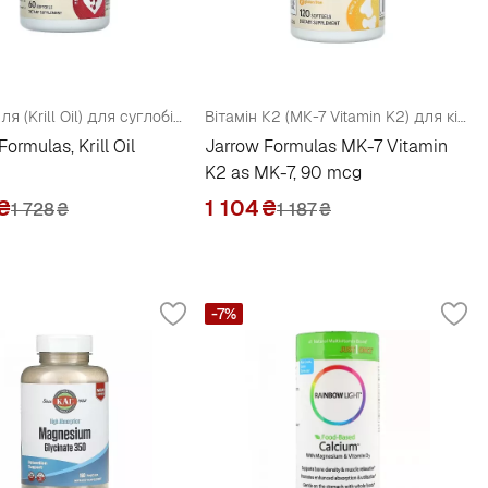
Олія криля (Krill Oil) для суглобів, когнітивних функцій, імунітету
Вітамін К2 (МК-7 Vitamin K2) для кісток
ormulas, Krill Oil
Jarrow Formulas MK-7 Vitamin
K2 as MK-7, 90 mcg
₴
1 104
₴
1 728
₴
1 187
₴
-7%