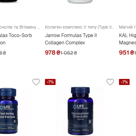
Суміш токотрієнолів та Вітаміну Е (Toco-Sorb) для підтримки скелетної, серцевої та гладкої мускулатури
Колаген комплекс II типу (Type II Collagen) для кісток, суглобів та зв'язок
ulas Toco-Sorb
Jarrow Formulas Type II
KAL Hig
ion
Collagen Complex
Magnes
978
₴
951
₴
8
₴
1 052
₴
-7%
-7%