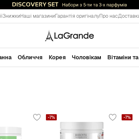
ії
Знижки
Наші магазини
Гарантія оригіналу
Про нас
Доставка
ванна
Обличчя
Корея
Чоловікам
Вітаміни т
-7%
-7%