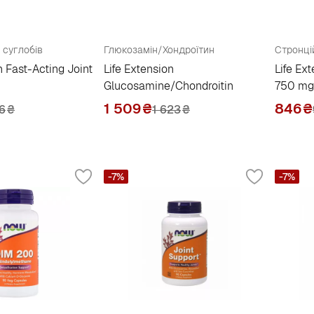
 суглобів
Глюкозамін/Хондроїтин
n Fast-Acting Joint
Life Extension
Life Ex
Glucosamine/Chondroitin
750 mg
1 509
₴
846
₴
16
₴
1 623
₴
-7%
-7%