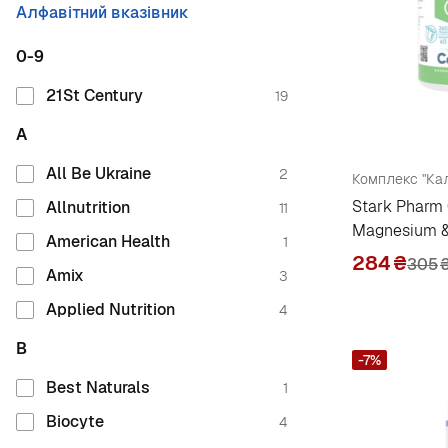
Алфавітний вказівник
0-9
21St Century
19
A
All Be Ukraine
2
Stark Pharm
Allnutrition
11
Magnesium &
American Health
1
284
₴
305
Amix
3
Applied Nutrition
4
B
-7%
Best Naturals
1
Biocyte
4