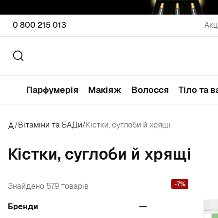
0 800 215 013
Акц
Парфумерія
Макіяж
Волосся
Тіло та 
Вітаміни та БАДи
Кістки, суглоби й хрящі
/
/
Кістки, суглоби й хрящі
-7%
Знайдено 579 товарів
Бренди