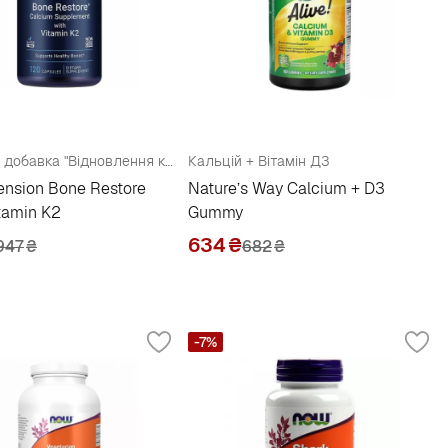
Харчова добавка "Відновлення кісток з вітаміном К2"
Кальцій + Вітамін Д3
tension Bone Restore
Nature’s Way Calcium + D3
tamin K2
Gummy
634
₴
947
₴
682
₴
-7%