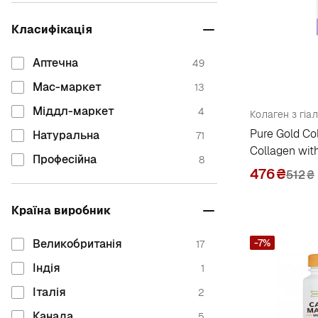
Bioglan
1
Класифікація
Biotech
18
Biotus
4
Аптечна
49
Blade Sport
1
Мас-маркет
13
Bluebonnet Nutrition
9
Міддл-маркет
4
Body Attack
2
Pure Gold Co
Натуральна
71
Boericke & Tafel
Collagen with
1
Професійна
8
and chondrop
476
₴
512
₴
C
California Gold Nutrition
4
Країна виробник
Carlson Laboratories
4
Великобританія
-7%
17
Clav
1
Індія
1
Country Life
5
Італія
2
D
Канада
5