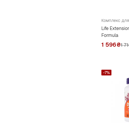
Neocell
1
New Chapter
3
Комплекс для
Nosorog
Life Extensio
2
Formula
Now Foods
37
1 596
₴
1 7
Nutrend
8
Nutribiotic
1
Nutricology
1
-7%
Nutricost
3
Nutriexpert
7
O
Olimp
14
Orthomol
2
Osteo Bi-Flex