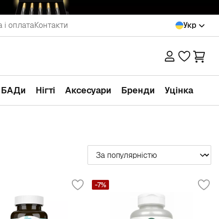
 і оплата
Контакти
Укр
а БАДи
Нігті
Аксесуари
Бренди
Уцінка
Сортувати
-7%