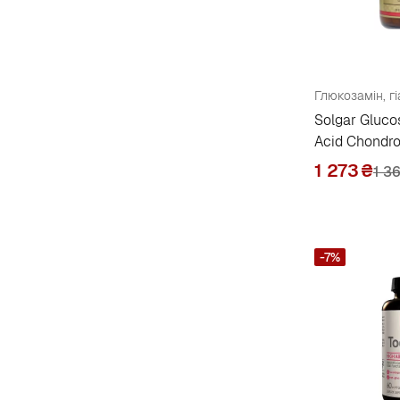
J
Jarrow Formulas
12
K
Solgar Gluco
Kal
5
Acid Chondr
Klaire Labs
6
1 273
₴
1 3
L
Labrada Nutrition
3
-7%
Life Extension
11
Lifetime Vitamins
1
M
Mason Natural
14
Megafood
1