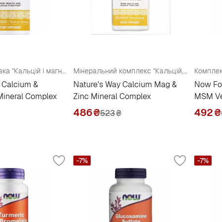
Харчова добавка "Кальцій і магній"
Мінеральний комплекс "Кальцій, магній, цинк"
 Calcium &
Nature's Way Calcium Mag &
Now Fo
ineral Complex
Zinc Mineral Complex
MSM Ve
486
₴
492
₴
523
₴
-7%
-7%