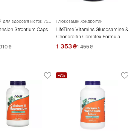
Стронцій для здоров'я кісток 750 мг
Глюкозамін Хондроїтин
tension Strontium Caps
LifeTime Vitamins Glucosamine &
Chondroitin Complex Formula
1 353
₴
910
₴
1 455
₴
-7%