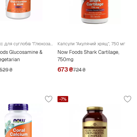
Комплекс для суглобів "Глюкозамін і МСМ", капсули
Капсули "Акулячий хрящ", 750 мг
ods Glucosamine &
Now Foods Shark Cartilage,
getarian
750mg
673
₴
529
₴
724
₴
-7%