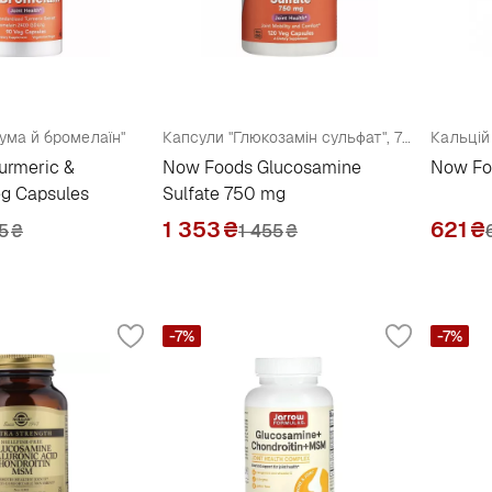
ума й бромелаїн"
Капсули "Глюкозамін сульфат", 750 мг
Кальцій
urmeric &
Now Foods Glucosamine
Now Fo
eg Capsules
Sulfate 750 mg
1 353
₴
621
₴
55
₴
1 455
₴
-7%
-7%