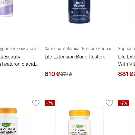
Колаген з гіалуроновою кислотою та хондропротекторами
Харчова добавка "Відновлення кісток"
llaBeauty
Life Extension Bone Restore
Life Ex
 hyaluronic acid
With Vi
rotectors
810
₴
881
₴
871
₴
-7%
-7%