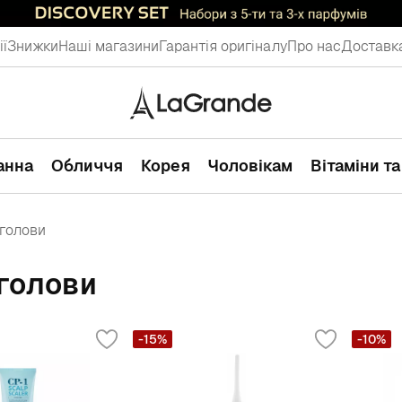
ії
Знижки
Наші магазини
Гарантія оригіналу
Про нас
Доставка
ванна
Обличчя
Корея
Чоловікам
Вітаміни т
 голови
 голови
-15%
-10%