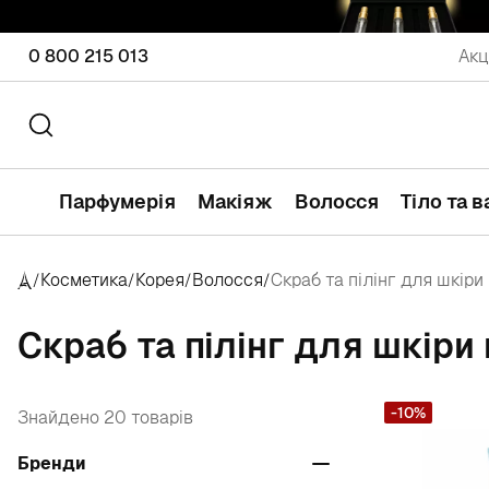
0 800 215 013
Акц
Парфумерія
Макіяж
Волосся
Тіло та 
Косметика
Корея
Волосся
Скраб та пілінг для шкіри
/
/
/
/
Скраб та пілінг для шкіри
-10%
Знайдено 20 товарів
Бренди