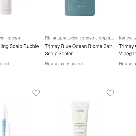
іри голови
Пілінг для шкіри голови з морською сіллю (пробник)
kling Scalp Bubble
Trimay Blue Ocean Biome Salt
Trimay 
Scalp Scaler
Vinegar
ності
Немає в наявності
Немає в