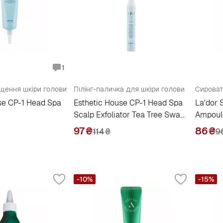
1
ищення шкіри голови
Пілінг-паличка для шкіри голови
se CP-1 Head Spa
Esthetic House CP-1 Head Spa
La'dor 
Scalp Exfoliator Tea Tree Swab
Ampoul
Stick Fast Cooling
97
₴
86
₴
114
₴
9
-10%
-15%