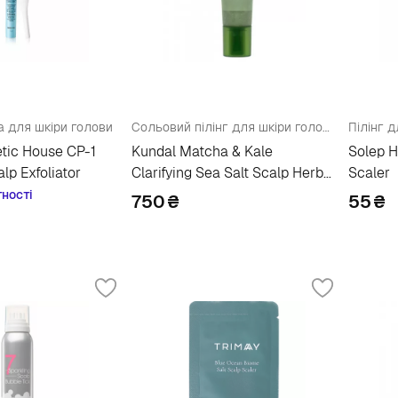
а для шкіри голови
Сольовий пілінг для шкіри голови
tic House CP-1
Kundal Matcha & Kale
Solep H
lp Exfoliator
Clarifying Sea Salt Scalp Herb
Scaler
Mint
тності
750
₴
55
₴