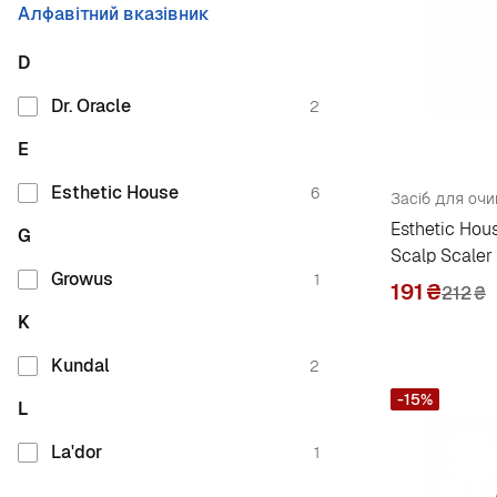
Алфавітний вказівник
D
Dr. Oracle
2
E
Esthetic House
6
Засіб для оч
Esthetic Hou
G
Scalp Scaler
Growus
1
191
₴
212
₴
K
Kundal
2
-15%
L
La'dor
1
M