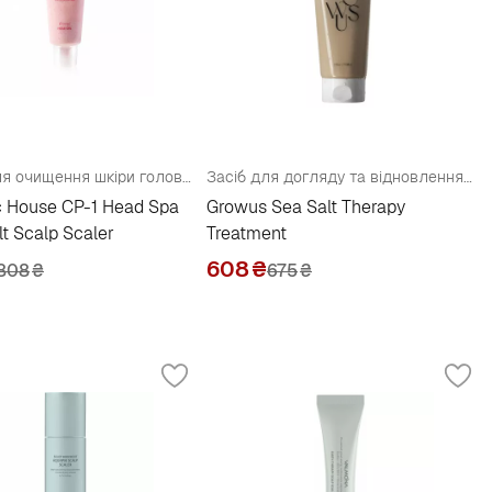
Засіб для очищення шкіри голови з рожевою сіллю
Засіб для догляду та відновлення шкіри голови
c House CP-1 Head Spa
Growus Sea Salt Therapy
lt Scalp Scaler
Treatment
608
₴
808
₴
675
₴