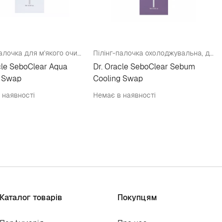
Пілінг-палочка для м'якого очищення сухої шкіри голови
Пілінг-палочка охолоджувальнa, для жирної шкіри голови
cle SeboClear Aqua
Dr. Oracle SeboClear Sebum
g Swap
Cooling Swap
 наявності
Немає в наявності
Каталог товарів
Покупцям