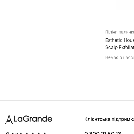
Пілінг-паличк
Esthetic Hou
Scalp Exfolia
Немає в наяв
Клієнтська підтримк
0 800 21 50 13