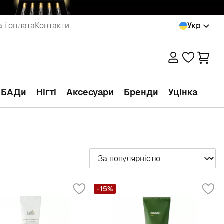
 і оплата
Контакти
Укр
а БАДи
Нігті
Аксесуари
Бренди
Уцінка
Сортувати
-15%