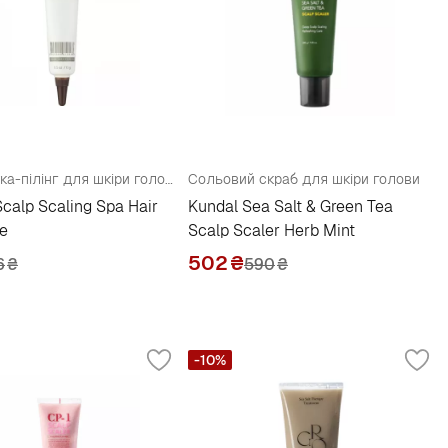
Сироватка-пілінг для шкіри голови
Сольовий скраб для шкіри голови
Scalp Scaling Spa Hair
Kundal Sea Salt & Green Tea
e
Scalp Scaler Herb Mint
502
₴
6
₴
590
₴
-10%