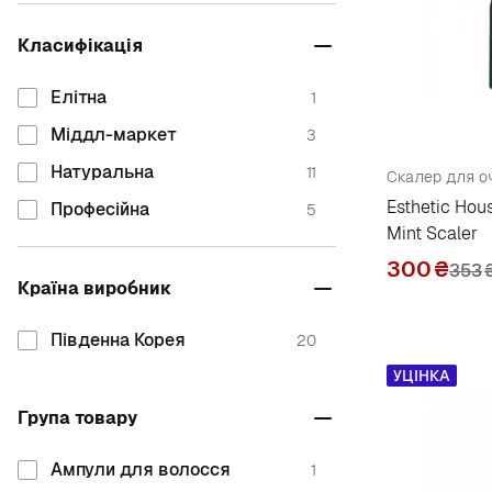
Masil
2
Класифікація
N
Елітна
1
Nesh
1
Міддл-маркет
3
S
Натуральна
11
Esthetic Hou
Професійна
5
Solep
1
Mint Scaler
T
300
₴
353
Країна виробник
Trimay
3
Південна Корея
V
20
УЦІНКА
Valmona
1
Група товару
Ампули для волосся
1