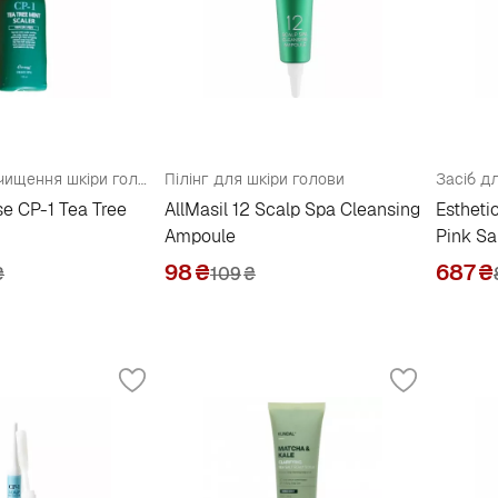
Скалер для очищення шкіри голови
Пілінг для шкіри голови
se CP-1 Tea Tree
AllMasil 12 Scalp Spa Cleansing
Estheti
Ampoule
Pink Sa
98
₴
687
₴
₴
109
₴