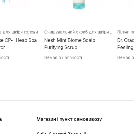
а для шкіри голови
Очищувальний скраб для шкіри голови
se CP-1 Head Spa
Nesh Mint Biome Scalp
Dr. Ora
tor
Purifying Scrub
Peelin
ності
Немає в наявності
Немає в
а
Магазин і пункт самовивозу
Київ, Княжий Затон, 4