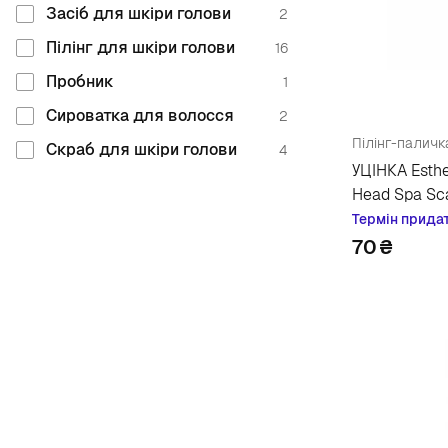
Засіб для шкіри голови
2
Пілінг для шкіри голови
16
Пробник
1
Сироватка для волосся
2
Пілінг-паличк
Скраб для шкіри голови
4
УЦІНКА Esthe
Head Spa Sca
Термін прида
70
₴