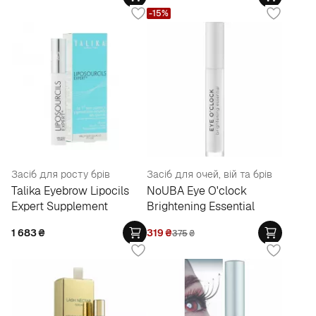
-15%
Засіб для росту брів
Засіб для очей, вій та брів
Talika Eyebrow Lipocils
NoUBA Eye O'clock
Expert Supplement
Brightening Essential
1 683
₴
319
₴
375
₴