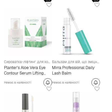
Сироватка-ліфтинг для контуру очей "Алое Віра"
Бальзам для вій, що зміцнює комплекс
Planter's Aloe Vera Eye
Mirra Professional Daily
Contour Serum Lifting
Lash Balm
Effect
Немає в наявності
Немає в наявності