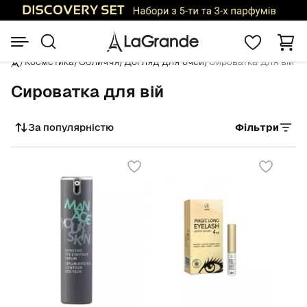
/
Косметика
/
Обличчя
/
Догляд для очей
/
Сироватка для вій
Сироватка для вій
За популярністю
Фільтри
Сортувати