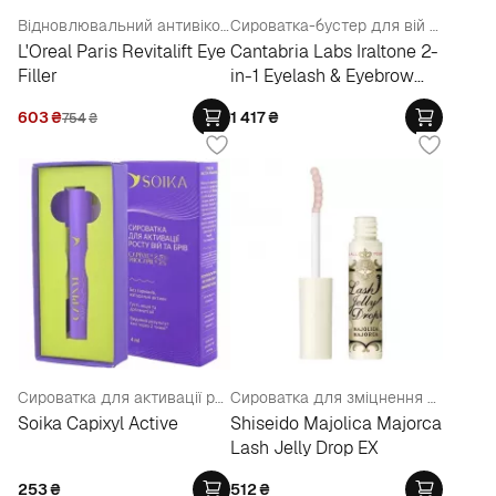
Відновлювальний антивіковий догляд для шкіри навколо очей з гіалуроновою кислотою
Сироватка-бустер для вій та брів
L'Oreal Paris Revitalift Eye
Cantabria Labs Iraltone 2-
Filler
in-1 Eyelash & Eyebrow
Serum Booster
603
₴
1 417
₴
754
₴
Сироватка для активації росту вій та брів
Сироватка для зміцнення вій
Soika Capixyl Active
Shiseido Majolica Majorca
Lash Jelly Drop EX
253
₴
512
₴