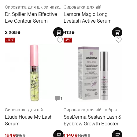
Сироватка для шкіри навколо очей
Сироватка для вій
Dr. Spiller Men Effective
Lambre Magic Long
Eye Contour Serum
Eyelash Active Serum
2 268
₴
413
₴
-10%
-8%
1
Сироватка для вій
Сироватка для вій та брів
Etude House My Lash
SesDerma Seslash Lash &
Serum
Eyebrow Growth Booster
194
₴
1 140
₴
215
₴
1 239
₴