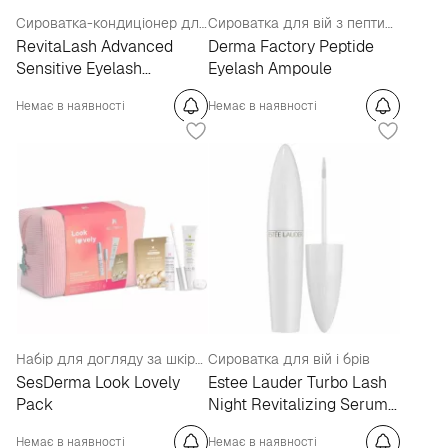
Сироватка-кондиціонер для вій для чутливих очей
Сироватка для вій з пептидами
RevitaLash Advanced
Derma Factory Peptide
Sensitive Eyelash
Eyelash Ampoule
Conditioner
Немає в наявності
Немає в наявності
Набір для догляду за шкірою навколо очей
Сироватка для вій і брів
SesDerma Look Lovely
Estee Lauder Turbo Lash
Pack
Night Revitalizing Serum
Lash + Brow
Немає в наявності
Немає в наявності