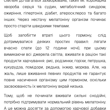
схильні до багатьох захворювань, таких як: коронарна
хвороба серця та судин, метаболічний синдром,
ожиріння, гіпертонія, діабет, атеросклероз та багато
інших. Через нестачу мелатоніну організм починає
просто старіти швидкими темпами.
Щоб запобігти втраті цього гормону, слід
дотримуватися деяких простих правил: лягати
вчасно спати (до 12 години ночі), при цьому
вимикаючи всі джерела світла; вживати в раціон такі
продукти харчування: рис, родзинки, горіхи, петрушка,
кукурудза, помідори, редька, інжир, морква. Але, на
жаль, лише вживання певних продуктів не гарантує
повне насичення організму цим гормоном, оскільки
засвоюваність їх мелатоніну вкрай низька.
Тому, щоб не починати вживати сильні снодійні,
потрібно підтримувати нормальний рівень мелатоніну.
А це можна досягти за допомогою харчової добавки