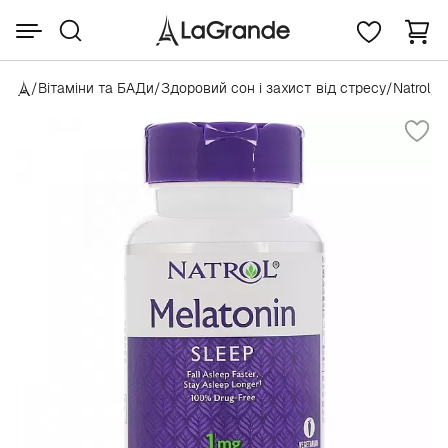
/
Вітаміни та БАДи
/
Здоровий сон і захист від стресу
/
Natrol
/
N