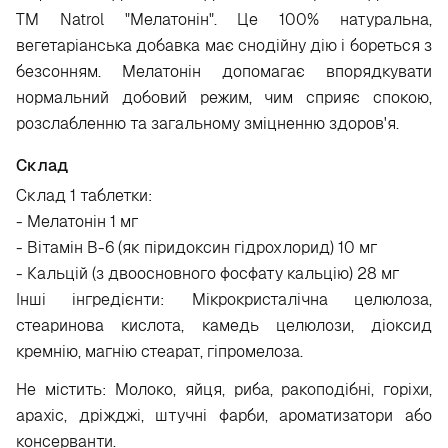
ТМ Natrol "Мелатонін". Це 100% натуральна,
вегетаріанська добавка має снодійну дію і бореться з
безсонням. Мелатонін допомагає впорядкувати
нормальний добовий режим, чим сприяє спокою,
розслабленню та загальному зміцненню здоров'я.
Склад
Склад 1 таблетки:
- Мелатонін 1 мг
- Вітамін В-6 (як піридоксин гідрохлорид) 10 мг
- Кальцій (з двоосновного фосфату кальцію) 28 мг
Інші інгредієнти: Мікрокристалічна целюлоза,
стеаринова кислота, камедь целюлози, діоксид
кремнію, магнію стеарат, гіпромелоза.
Не містить: Молоко, яйця, риба, ракоподібні, горіхи,
арахіс, дріжджі, штучні фарби, ароматизатори або
консерванти.