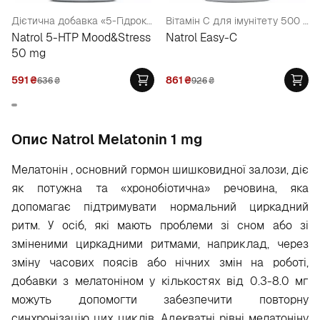
Дієтична добавка «5-Гідрокситриптофан», 50 мг
Вітамін С для імунітету 500 мг
Natrol 5-HTP Mood&Stress
Natrol Easy-C
50 mg
591
₴
861
₴
636
₴
926
₴
Опис Natrol Melatonin 1 mg
Мелатонін
, основний гормон шишковидної залози, діє
як потужна та «хронобіотична» речовина, яка
допомагає підтримувати нормальний циркадний
ритм. У осіб, які мають проблеми зі сном або зі
зміненими циркадними ритмами, наприклад, через
зміну часових поясів або нічних змін на роботі,
добавки з мелатоніном у кількостях від 0.3-8.0 мг
можуть допомогти забезпечити повторну
синхронізацію цих циклів. Адекватні рівні мелатоніну