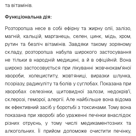
та вітамінів.
Функціональна дія:
Розторопша
несе в собі ефірну та жирну олії, залізо,
магній, кальцій, марганець, селен, цинк, мідь, хром,
рутин та безліч вітамінів. Завдяки такому зоряному
складу, розторопша набула широкого застосування
не тільки в народній медицині, а й в офіційній. Вона
широко застосовується при лікуванні жовчнокам'яної
хвороби, холециститу, жовтяниці, виразки шлунка,
псоріазу, радикуліту та болів у суглобах. Показана при
хворобах селезінки, щитовидної залози, недокрів'ї,
склерозі, геморої, алергії. Але найбільше вона відома
як ефективний засіб у боротьбі з
токсинами
. Тому вона
показана при хворобі або ураженні печінки внаслідок
різних отруєнь, у тому числі медикаментозних та
алкогольних. Її прийом допоможе
очистити печінку
,