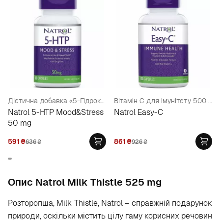
Дієтична добавка «5-Гідрокситриптофан», 50 мг
Вітамін С для імунітету 500 мг
Natrol 5-HTP Mood&Stress
Natrol Easy-C
50 mg
591
₴
861
₴
636
₴
926
₴
Опис Natrol Milk Thistle 525 mg
Розторопша, Milk Thistle, Natrol
– справжній подарунок
природи, оскільки містить цілу гаму корисних речовин