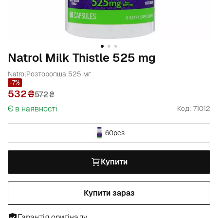
Natrol Milk Thistle 525 mg
Natrol
Розторопша 525 мг
-7%
532
572
₴
Є в наявності
Код: 71012
60pcs
Купити
Купити зараз
Гарантія оригіналу