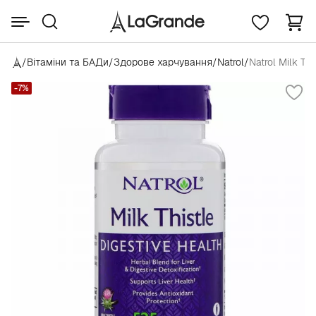
/
Вітаміни та БАДи
/
Здорове харчування
/
Natrol
/
Natrol Milk Th
-7%