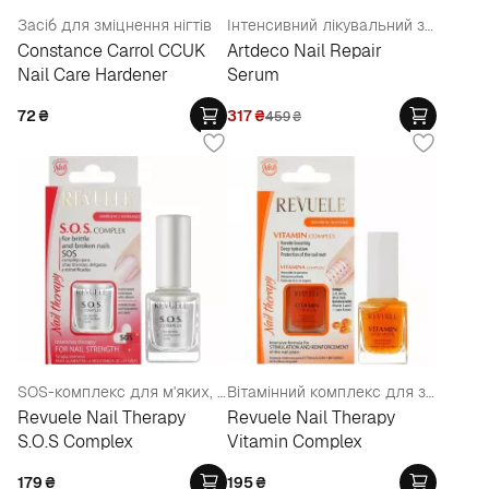
Засіб для зміцнення нігтів
Інтенсивний лікувальний засіб з вітамінами для сухих та ламких нігтів
Constance Carrol CCUK
Artdeco Nail Repair
Nail Care Hardener
Serum
72
₴
317
₴
459
₴
SOS-комплекс для м'яких, тонких нігтів, схильних до розшарування
Вітамінний комплекс для зміцнення нігтів
Revuele Nail Therapy
Revuele Nail Therapy
S.O.S Complex
Vitamin Complex
179
₴
195
₴