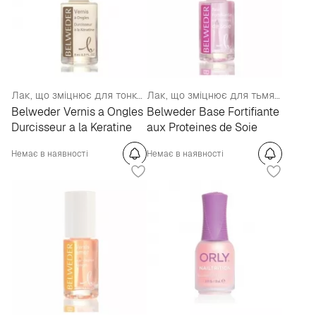
Лак, що зміцнює для тонких і нерівних нігтів з кератином.
Лак, що зміцнює для тьмяних і тендітних нігтів з протеїнами шовку.
Belweder Vernis a Ongles
Belweder Base Fortifiante
Durcisseur a la Keratine
aux Proteines de Soie
Немає в наявності
Немає в наявності