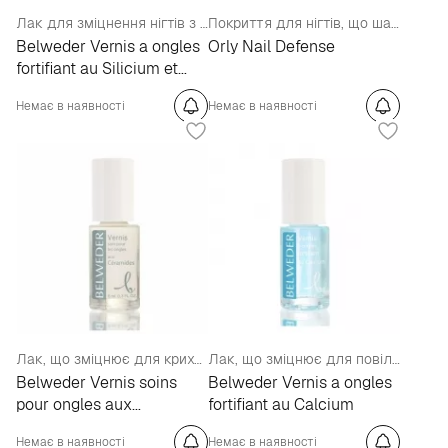
Лак для зміцнення нігтів з кремнієм та екстрактом коралів
Покриття для нігтів, що шаруються.
Belweder Vernis a ongles
Orly Nail Defense
fortifiant au Silicium et
Corail
Немає в наявності
Немає в наявності
Лак, що зміцнює для крихких і ламких нігтів з церамідами.
Лак, що зміцнює для повільнорослих і ламких нігтів з кальцієм.
Belweder Vernis soins
Belweder Vernis a ongles
pour ongles aux
fortifiant au Calcium
Ceramides
Немає в наявності
Немає в наявності