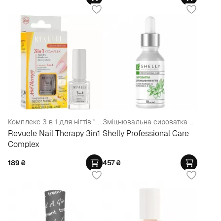
Комплекс 3 в 1 для нігтів "Сушка, покриття, блиск"
Зміцнювальна сироватка для нігтів з олією жожоба та вітамінами А, Е
Revuele Nail Therapy 3in1
Shelly Professional Care
Complex
189
₴
457
₴