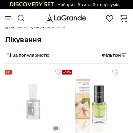
/
Косметика
/
Нігті
/
Лікування
Лікування
За популярністю
Фільтри
Сортувати
ХІТ
-31%
1