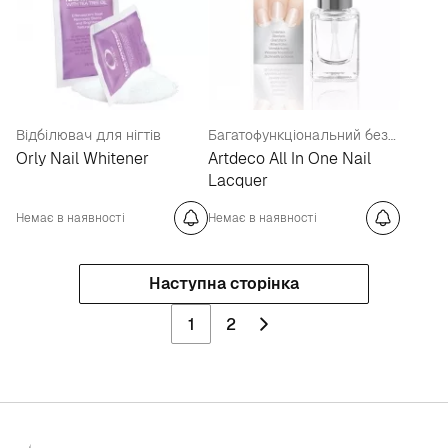
Відбілювач для нігтів
Багатофункціональний безбарвний лак, що створює глянсовий шар
Orly Nail Whitener
Artdeco All In One Nail
Lacquer
Немає в наявності
Немає в наявності
Наступна сторінка
1
2