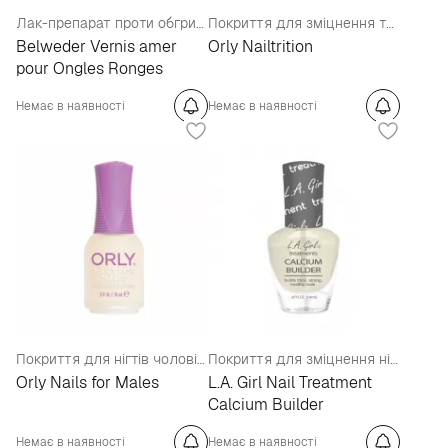
Лак-препарат проти обгризання нігтів
Покриття для зміцнення та росту нігтів
Belweder Vernis amer
Orly Nailtrition
pour Ongles Ronges
Немає в наявності
Немає в наявності
Покриття для нігтів чоловіків
Покриття для зміцнення нігтів
Orly Nails for Males
L.A. Girl Nail Treatment
Calcium Builder
Немає в наявності
Немає в наявності