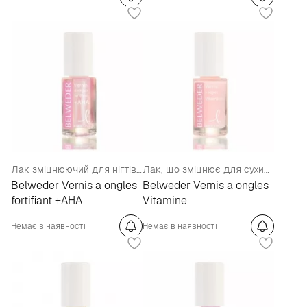
Лак зміцнюючий для нігтів, що розшаровуються, з фруктовими АHА кислотами.
Лак, що зміцнює для сухих і ламких нігтів мультивітамінний.
Belweder Vernis a ongles
Belweder Vernis a ongles
fortifiant +AHA
Vitamine
Немає в наявності
Немає в наявності