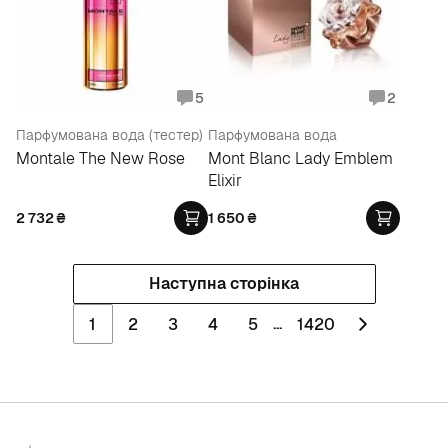
5
2
Парфумована вода (тестер)
Парфумована вода
Montale The New Rose
Mont Blanc Lady Emblem
Elixir
2 732
₴
1 650
₴
Наступна сторінка
...
1
2
3
4
5
1420