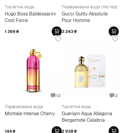
Туалетна вода
Парфумована вода (тестер)
Hugo Boss Baldessarini
Gucci Guilty Absolute
Cool Force
Pour Homme
1 369
₴
3 243
₴
13
3
Парфумована вода
Туалетна вода
Montale Intense Cherry
Guerlain Aqua Allegoria
Bergamote Calabria
144
₴
2 938
₴