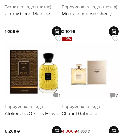
Туалетна вода (тестер)
Парфумована вода (тестер)
Jimmy Choo Man Ice
Montale Intense Cherry
1 689
₴
3 101
₴
-12%
1
7
Парфумована вода
Парфумована вода
Atelier des Ors Iris Fauve
Chanel Gabrielle
6 268
₴
4 306
₴
4 893
₴