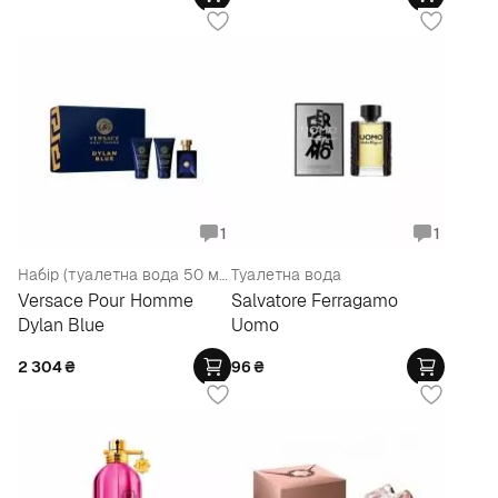
1
1
Набір (туалетна вода 50 мл + бальзам після гоління 50 мл + гель для душу 50 мл)
Туалетна вода
Versace Pour Homme
Salvatore Ferragamo
Dylan Blue
Uomo
2 304
₴
96
₴