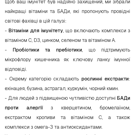
Щоб ваш імунітет був надійно захищений, ми зібрали
найкращі вітаміни та БАДи, які пропонують провідні
світові фахівці в цій галузі:
-
Вітаміни для імунітету
, що включають комплекси з
вітаміном C, D3, цинком, селеном та вітаміном A.
-
Пробіотики та пребіотики
, що підтримують
мікрофлору кишечника як ключову ланку імунної
відповіді.
- Окрему категорію складають
рослинні екстракти
:
ехінацея, бузина, астрагал, куркумін, чорний кмин.
- Для людей з підвищеною чутливістю доступні
БАДи
проти алергії
з кверцетином, бромелаїном,
екстрактом кропиви та вітаміном C, а також
комплекси з омега-3 та антиоксидантами.