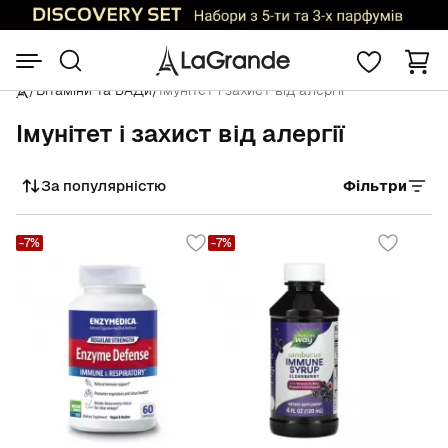
/
Вітаміни та БАДи
/
Імунітет і захист від алергії
Імунітет і захист від алергії
За популярністю
Фільтри
Сортувати
-7%
-7%