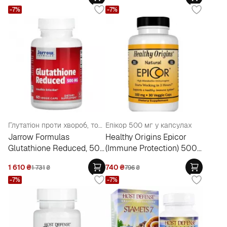
-7%
-7%
Глутатіон проти хвороб, токсинів, вірусів, несприятливого впливу навколишнього середовища
Епікор 500 мг у капсулах
Jarrow Formulas
Healthy Origins Epicor
Glutathione Reduced, 500
(Immune Protection) 500
mg
mg
1 610
₴
740
₴
1 731
₴
796
₴
-7%
-7%