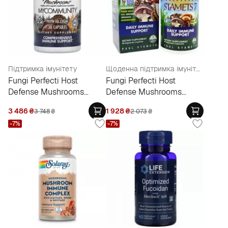
Підтримка імунітету
Щоденна підтримка імунітету
Fungi Perfecti Host
Fungi Perfecti Host
Defense Mushrooms
Defense Mushrooms
MyCommunity
Stamets 7 Daily Immune
3 486
₴
1 928
₴
3 748
₴
2 073
₴
Comprehensive Immune
Support
-7%
-7%
Support