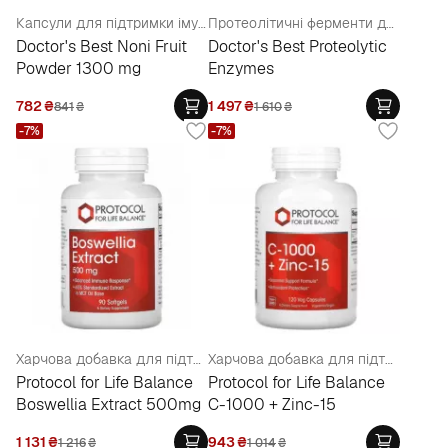
Капсули для підтримки імунітету "Порошок плодів ноні", 1300 мг
Протеолітичні ферменти для засвоєння та розщеплення білків
Doctor's Best Noni Fruit
Doctor's Best Proteolytic
Powder 1300 mg
Enzymes
782
₴
1 497
₴
841
₴
1 610
₴
-7%
-7%
Харчова добавка для підтримки імунної системи "Екстракт босвеллії" 500 мг у таблетках
Харчова добавка для підтримки імунної системи "Вітамін С+Цинк-15" у вегетаріанських капсулах
Protocol for Life Balance
Protocol for Life Balance
Boswellia Extract 500mg
C-1000 + Zinc-15
1 131
₴
943
₴
1 216
₴
1 014
₴