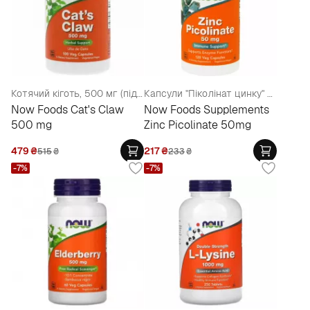
Котячий кіготь, 500 мг (підтримка імунної системи)
Капсули "Піколінат цинку" для імунної системи
Now Foods Cat's Claw
Now Foods Supplements
500 mg
Zinc Picolinate 50mg
479
₴
217
₴
515
₴
233
₴
-7%
-7%