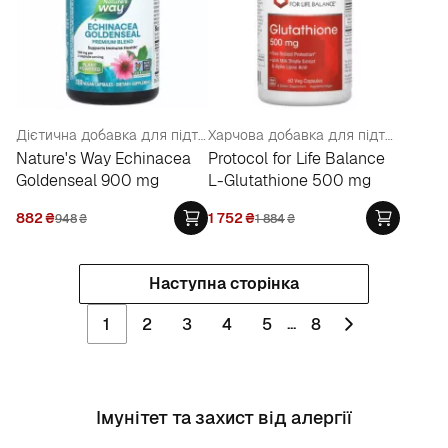
Дієтична добавка для підтримки імунної системи "Ехінацея та гідрастис", 900 мг
Харчова добавка для підтримки імунної системи "Глутатіон" 500 мг у веганських капсулах
Nature's Way Echinacea
Protocol for Life Balance
Goldenseal 900 mg
L-Glutathione 500 mg
882
₴
1 752
₴
948
₴
1 884
₴
Наступна сторінка
...
1
2
3
4
5
8
Імунітет та захист від алергії