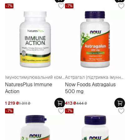
-7%
-7%
Імуностимулювальний комплекс
Астрагал (підтримка імунної системи), 500 мг
NaturesPlus Immune
Now Foods Astragalus
Action
500 mg
1 219
₴
413
₴
1 311
₴
444
₴
-7%
-7%