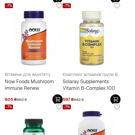
-7%
-7%
Вітаміни для імунітету
Комплекс вітамінів групи В з біотином для зміцнення імунної системи та краси
Now Foods Mushroom
Solaray Supplements
Immune Renew
Vitamin B-Complex 100
605
₴
597
₴
650
₴
642
₴
-7%
-7%