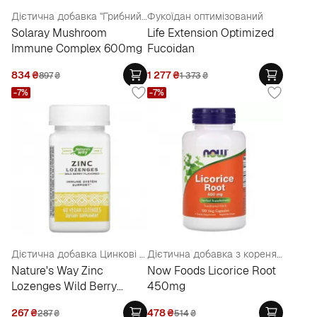
Дієтична добавка "Грибний комплекс для імунітету"
Фукоїдан оптимізований
Solaray Mushroom
Life Extension Optimized
Immune Complex 600mg
Fucoidan
834
₴
1 277
₴
897
₴
1 373
₴
-7%
-7%
Дієтична добавка Цинкові льодяники зі смаком лісових ягід для підтримки імунітету
Дієтична добавка з кореня солодки для зміцнення імунітету
Nature's Way Zinc
Now Foods Licorice Root
Lozenges Wild Berry
450mg
Flavored
267
₴
478
₴
287
₴
514
₴