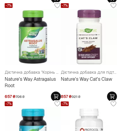
-7%
-7%
Дієтична добавка "Корінь Астрагалу" для підтримки імунної системи
Дієтична добавка для підтримки імунітету "Котячий кіготь", 175 мг
Nature's Way Astragalus
Nature's Way Cat's Claw
Root
657
₴
857
₴
706
₴
921
₴
-7%
-7%