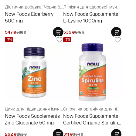
Дієтична добавка "Чорна бузина", 500 мг (підтримка імунітету)
Л-лізин для здорової імунної (ефективний при герпесі) та серцево-судинної систем
Now Foods Elderberry
Now Foods Supplements
500 mg
L-Lysine 1000mg
547
₴
535
₴
588
₴
575
₴
-7%
-7%
Цинк для підвищення імунітету, здоров'я передміхурової залози
Спіруліна органічна для підвищення імунітету, схуднення та загального здоров'я організму
Now Foods Supplements
Now Foods Supplements
Zinc Gluconate 50 mg
Certified Organic Spirulina
500 mg
262
₴
311
₴
282
₴
334
₴