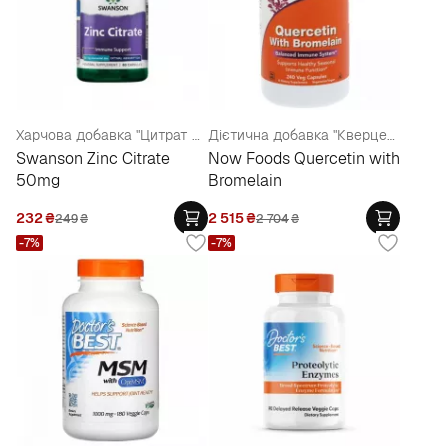
Харчова добавка "Цитрат цинку" для зміцнення імунітету
Дієтична добавка "Кверцетин з бромелайном" (імуномодулююча та антиоксидантна дія)
Swanson Zinc Citrate
Now Foods Quercetin with
50mg
Bromelain
232
₴
2 515
₴
249
₴
2 704
₴
-7%
-7%