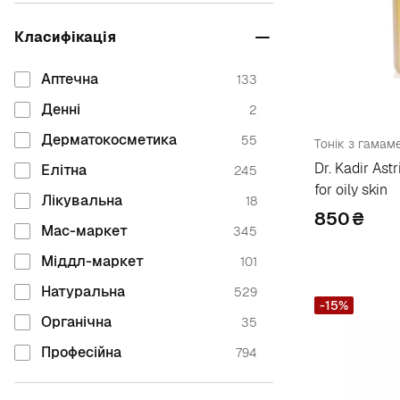
Alma K.
9
Класифікація
Ample:n
1
Аптечна
133
Anua
1
Денні
2
Argital
6
Дерматокосметика
55
Arosha
1
Dr. Kadir Ast
Елітна
245
Artdeco
10
for oily skin
Лікувальна
18
Ashiya
1
850
₴
Мас-маркет
345
Atache
1
Міддл-маркет
101
Averac
4
Натуральна
529
Axis-Y
5
-15%
Органічна
35
B
Професійна
794
Babe Laboratorios
5