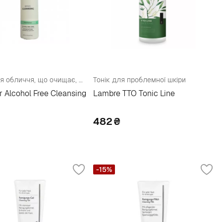
Тонік для обличчя, що очищає, без спирту
Тонік для проблемної шкіри
ir Alcohol Free Cleansing
Lambre TTO Tonic Line
482
₴
-15%