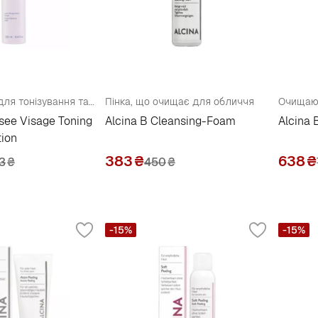
Рожева вода для тонізування та демакіяжу
Пінка, що очищає для обличчя
Очищаюч
see Visage Toning
Alcina B Cleansing-Foam
Alcina 
tion
383
₴
638
₴
13
₴
450
₴
-15%
-15%