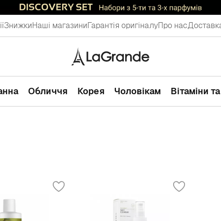
ії
Знижки
Наші магазини
Гарантія оригіналу
Про нас
Доставка
ванна
Обличчя
Корея
Чоловікам
Вітаміни т