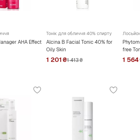
иччя
Тонік для обличчя 40% спирту
Лосьйон
Manager AHA Effect
Alcina B Facial Tonic 40% for
Phytome
Oily Skin
free To
1 201
₴
1 564
1 413
₴