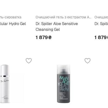
ель-сироватка
Очищаючий гель з екстрактом Алое
Очищаюч
llular Hydro Gel
Dr. Spiller Aloe Sensitive
Dr. Spi
Cleansing Gel
1 879
₴
1 879