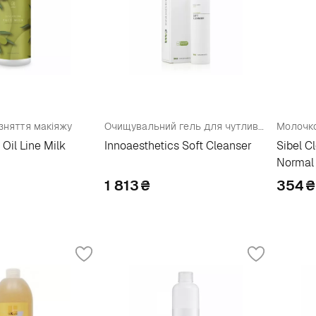
зняття макіяжу
Очищувальний гель для чутливої шкіри
Oil Line Milk
Innoaesthetics Soft Cleanser
Sibel C
Normal 
1 813
₴
354
₴