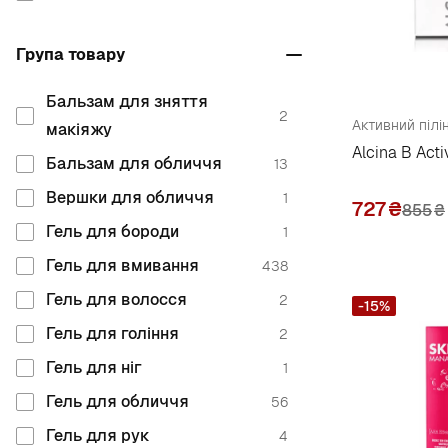
Корея
57
Biodance
1
Група товару
Латвія
18
Bioderma
3
Нідерланди
6
Biologique Recherche
4
Бальзам для зняття
2
Активний пілі
Німеччина
макіяжу
171
Biotherm
5
Alcina B Act
Південна Корея
Бальзам для обличчя
18
Biotrade
13
14
Польща
Вершки для обличчя
186
Bodyfarm
1
1
727
₴
855
₴
Росія
Гель для бороди
18
Byothea
1
8
США
Гель для вмивання
154
Byphasse
438
10
Туреччина
Гель для волосся
2
2
C
-15%
Україна
Гель для гоління
186
2
Cantabria Labs
12
Фінляндія
Гель для ніг
36
1
Carelika
14
Франція
Гель для обличчя
318
56
Celenes
12
Чехія
Гель для рук
13
4
Chanel