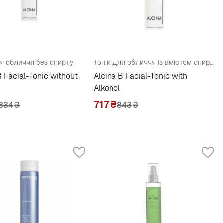
ля обличчя без спирту
Тонік для обличчя із вмістом спирту 8%
B Facial-Tonic without
Alcina B Facial-Tonic with
Alkohol
717
₴
834
₴
843
₴