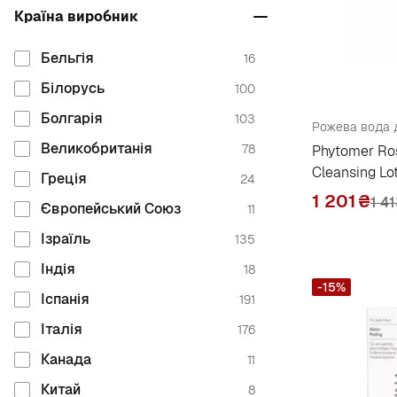
Babor
48
Країна виробник
Balea
4
Бельгія
16
Be the Skin
1
Білорусь
100
Beaute Mediterranea
4
Болгарія
103
Beauty of Joseon
2
Великобританія
78
Phytomer Ro
Beautyhall
4
Cleansing Lo
Греція
24
Bella Aura
1
1 201
₴
1 4
Європейський Союз
11
Bellefontaine
3
Ізраїль
135
Bema Cosmetici
24
Індія
18
Beonme
6
-15%
Іспанія
191
Bielenda
50
Італія
176
Bielenda Professional
8
Канада
11
Bielita
55
Китай
8
Bimaio
4