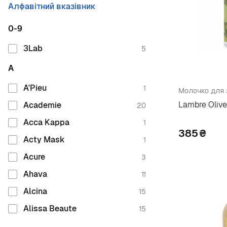
Алфавітний вказівник
0-9
3Lab
5
A
A'Pieu
1
Молочко для 
Lambre Olive 
Academie
20
Acca Kappa
1
385
₴
Acty Mask
1
Acure
3
Ahava
11
Alcina
15
Alissa Beaute
15
Allies of Skin
3