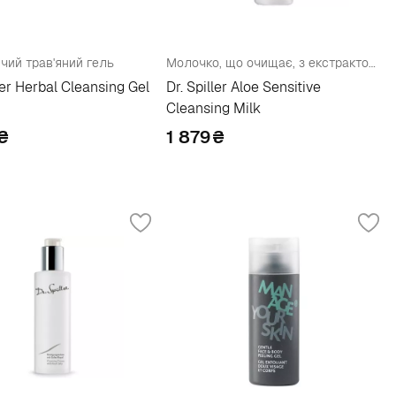
ий трав'яний гель
Молочко, що очищає, з екстрактом Алое
ller Herbal Cleansing Gel
Dr. Spiller Aloe Sensitive
Cleansing Milk
₴
1 879
₴