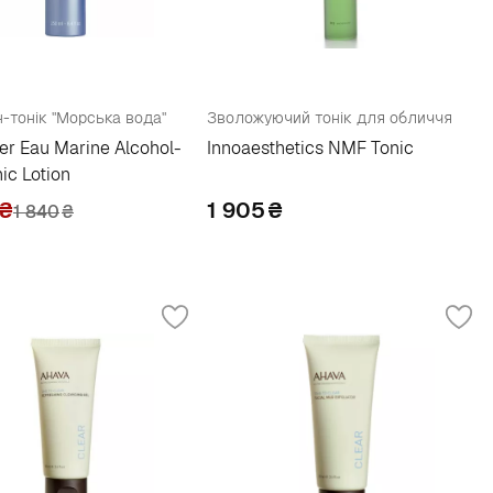
-тонік "Морська вода"
Зволожуючий тонік для обличчя
r Eau Marine Alcohol-
Innoaesthetics NMF Tonic
nic Lotion
₴
1 905
₴
1 840
₴