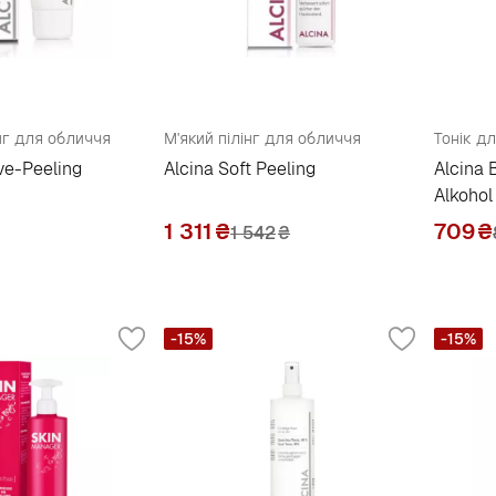
нг для обличчя
М'який пілінг для обличчя
Тонік д
ive-Peeling
Alcina Soft Peeling
Alcina 
Alkohol
1 311
₴
709
₴
1 542
₴
-15%
-15%