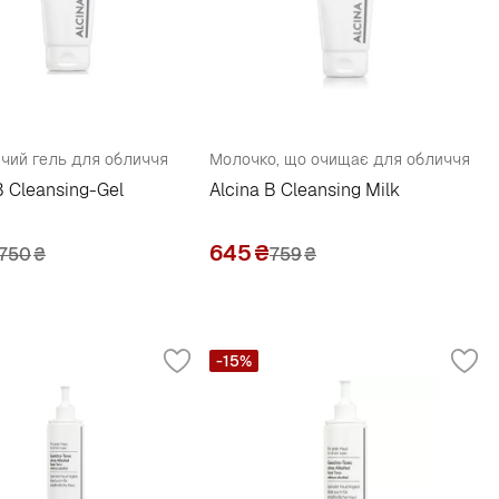
ий гель для обличчя
Молочко, що очищає для обличчя
B Cleansing-Gel
Alcina B Cleansing Milk
645
₴
750
₴
759
₴
-15%