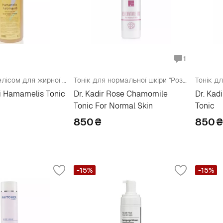
1
Тонік з гамамелісом для жирної шкіри
Тонік для нормальної шкіри "Роза-ромашка"
ri Hamamelis Tonic
Dr. Kadir Rose Chamomile
Dr. Kad
Tonic For Normal Skin
Tonic
850
₴
850
₴
-15%
-15%