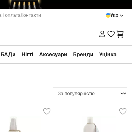
 і оплата
Контакти
Укр
а БАДи
Нігті
Аксесуари
Бренди
Уцінка
Сортувати