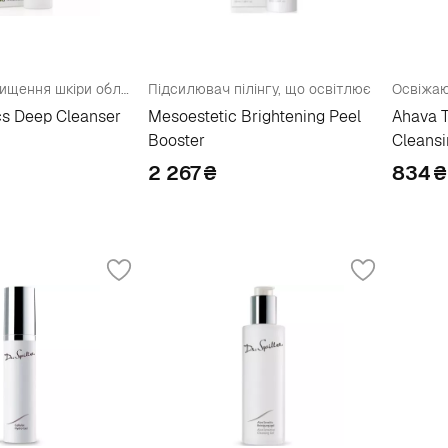
Інтенсивне очищення шкіри обличчя
Підсилювач пілінгу, що освітлює
cs Deep Cleanser
Mesoestetic Brightening Peel
Ahava T
Booster
Cleansi
2 267
₴
834
₴