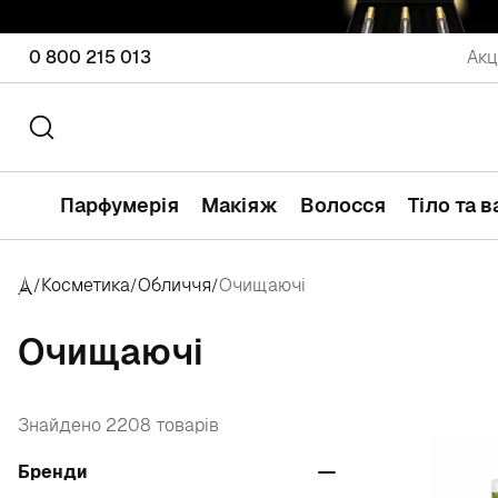
0 800 215 013
Акц
Парфумерія
Макіяж
Волосся
Тіло та 
Косметика
Обличчя
Очищаючі
/
/
/
Очищаючі
Знайдено 2208 товарів
Бренди