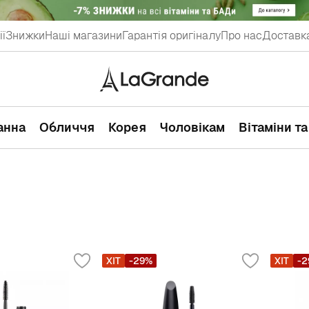
ії
Знижки
Наші магазини
Гарантія оригіналу
Про нас
Доставка
ванна
Обличчя
Корея
Чоловікам
Вітаміни т
ХІТ
-29%
ХІТ
-2