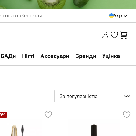
 і оплата
Контакти
Укр
а БАДи
Нігті
Аксесуари
Бренди
Уцінка
Сортувати
9%