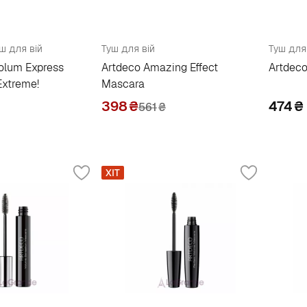
ш для вій
Туш для вій
Туш для
olum Express
Artdeco Amazing Effect
Artdeco
Extreme!
Mascara
398
₴
474
₴
561
₴
ХІТ