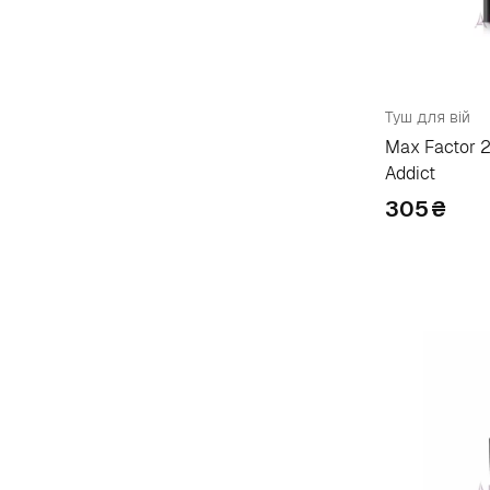
Farmstay
2
Flormar
20
Freshminerals
2
Туш для вій
Max Factor 2
G
Addict
Ga-De
9
305
₴
Givenchy
8
Gosh
17
Gucci
1
Guerlain
7
H
Heimish
4
Helena Rubinstein
19