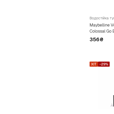
La Splash
1
Lakme India
1
Водостійка ту
Lambre
5
Maybelline V
Lancome
29
Colossal Go 
Layla Cosmetics
7
356
₴
Limoni
2
Lumene
25
M
ХІТ
-29%
M.a.c
1
M2 Beaute
1
Maike'
7
Make Up Factory
8
Makeup Revolution
11