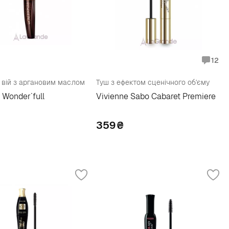
12
 вій з аргановим маслом
Туш з ефектом сценічного об'єму
Wonder`full
Vivienne Sabo Cabaret Premiere
359
₴