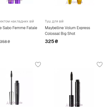
фектом накладних вій
Туш для вій
ne Sabo Femme Fatale
Maybelline Volum Express
Colossal Big Shot
325
₴
358
₴