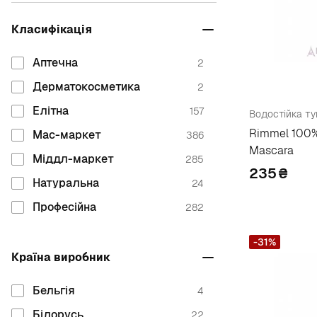
B
Класифікація
Babor
5
Bell
18
Аптечна
2
Bellapierre Cosmetics
2
Дерматокосметика
2
Belordesign
1
Елітна
157
Водостійка ту
Belweder
2
Rimmel 100%
Мас-маркет
386
Beyu
Mascara
17
Міддл-маркет
285
235
₴
Bielita
7
Натуральна
24
Bless Beauty
4
Професійна
282
Bobbi Brown
1
-31%
Bourjois
33
Країна виробник
Burberry
1
Бельгія
4
C
Білорусь
22