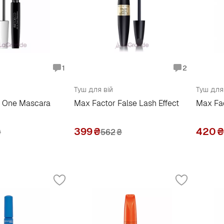
1
2
Туш для вій
Туш для
in One Mascara
Max Factor False Lash Effect
Max Fac
399
₴
420
₴
₴
562
₴