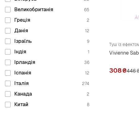
Catrice
9
Великобританія
65
Chanel
12
Греція
2
Charlotte Tilbury
1
Данія
12
Christian Dior
18
Ізраїль
9
Туш із ефекто
Cinecitta
5
Індія
1
Vivienne Sab
Claresa
14
Ірландія
36
Clarins
8
308
₴
446
Іспанія
12
Clinique
6
Італія
274
Clio
3
Канада
2
Collistar
14
Китай
8
Colordance
1
Корея
1
Colour Intense
9
Німеччина
140
Constance Carroll
8
Південна Корея
31