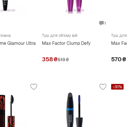
1
б'ємна
Туш для об'єму вій
Туш для
ume Glamour Ultra
Max Factor Clump Defy
Max Fa
358
₴
570
₴
519
₴
-31%