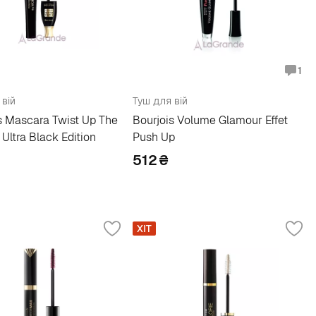
1
 вій
Туш для вій
s Mascara Twist Up The
Bourjois Volume Glamour Effet
Ultra Black Edition
Push Up
512
₴
ХІТ