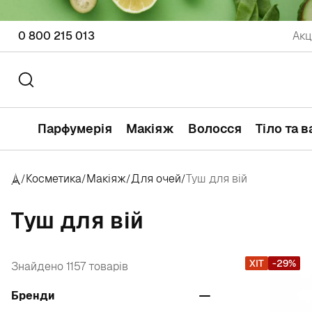
0 800 215 013
Акц
Парфумерія
Макіяж
Волосся
Тіло та 
Косметика
Макіяж
Для очей
Туш для вій
/
/
/
/
Туш для вій
ХІТ
-29%
Знайдено 1157 товарів
Бренди