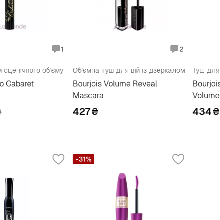
1
2
м сценічного об'єму
Об'ємна туш для вій із дзеркалом
Туш для
o Cabaret
Bourjois Volume Reveal
Bourjoi
Mascara
Volume 
427
₴
434
₴
₴
-31%