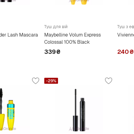
Туш для вій
Туш з е
der Lash Mascara
Maybelline Volum Express
Vivien
Colossal 100% Black
339
₴
240
₴
-29%