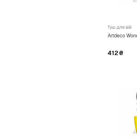
I
Isadora
37
Isehan
9
Туш для вій
Artdeco Won
J
Jigott
3
412
₴
K
Kat Von D
1
Kevyn Aucoin
2
Kiko
45
L
L'Oreal Paris
76
L.a. Girl
5