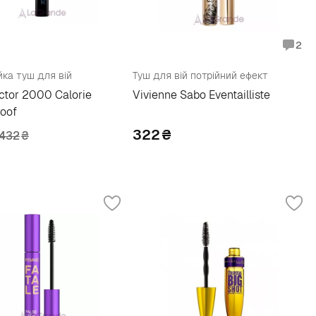
2
йка туш для вій
Туш для вій потрійний ефект
ctor 2000 Calorie
Vivienne Sabo Eventailliste
oof
322
₴
432
₴