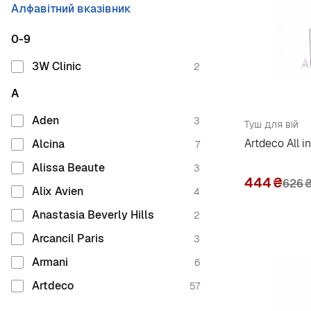
Алфавітний вказівник
0-9
3W Clinic
2
A
Aden
3
Туш для вій
Artdeco All 
Alcina
7
Alissa Beaute
3
444
₴
626
Alix Avien
4
Anastasia Beverly Hills
2
Arcancil Paris
3
Armani
6
Artdeco
57