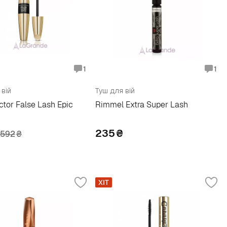
1
1
 вій
Туш для вій
tor False Lash Epic
Rimmel Extra Super Lash
235
₴
592
₴
ХІТ