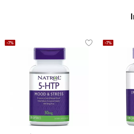
-7%
-7%