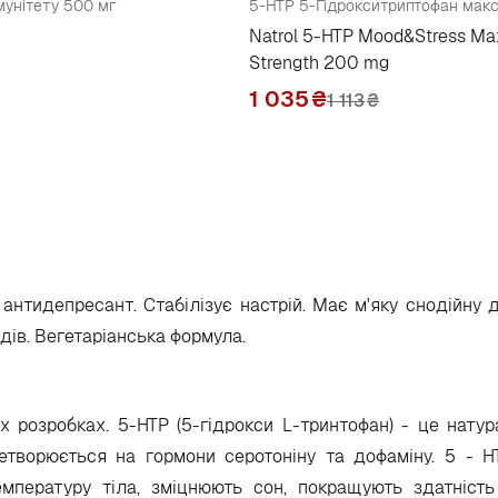
імунітету 500 мг
Natrol 5-HTP Mood&Stress M
Strength 200 mg
1 035
₴
1 113
₴
нтидепресант. Стабілізує настрій. Має м'яку снодійну 
дів. Вегетаріанська формула.
 розробках. 5-НТР (5-гідрокси L-тринтофан) - це нату
ретворюється на гормони серотоніну та дофаміну. 5 - 
емпературу тіла, зміцнюють сон, покращують здатніст