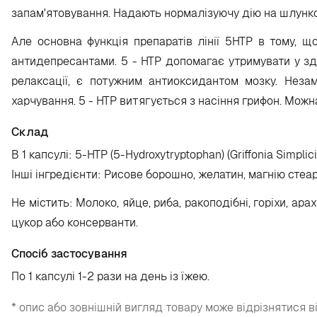
запам'ятовування
. Надають нормалізуючу
дію на шлунк
Але основна функція препаратів лінії 5HTP в тому, 
антидепресантами
. 5 - НТР допомагає утримувати у з
релаксації, є потужним антиоксидантом мозку. Незам
харчування. 5 - НТР витягується з насіння грифон. Можна
Склад
В 1 капсулі: 5-HTP (5-Hydroxytryptophan) (Griffonia Simplici
Інші інгредієнти: Рисове борошно, желатин, магнію стеар
Не містить: Молоко, яйце, риба, ракоподібні, горіхи, ар
цукор або консерванти.
Спосіб застосування
По
1 капсулі 1-2 рази на день
із їжею.
* опис або зовнішній вигляд товару може відрізнятися в