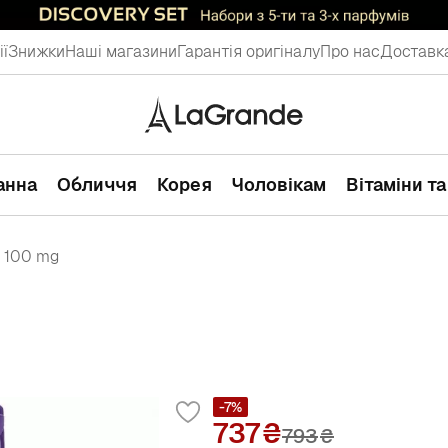
ії
Знижки
Наші магазини
Гарантія оригіналу
Про нас
Доставка
ванна
Обличчя
Корея
Чоловікам
Вітаміни т
P 100 mg
-7%
737
793
₴