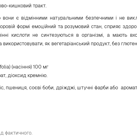
ово-кишковий тракт
.
що вони
є відмінними натуральними безпечними і не вик
доровій формі емоційний та розумовий стан, сприяє здоро
інні кислоти не синтезуються в організмі, а мають вх
 використовувати, як вегетаріанський продукт, без глютено
folia) (насіння) 100 мг
ат, діоксид кремнію.
ахіс, пшениця, соєві боби, дріжджі, штучні фарби або аром
ід фактичного.