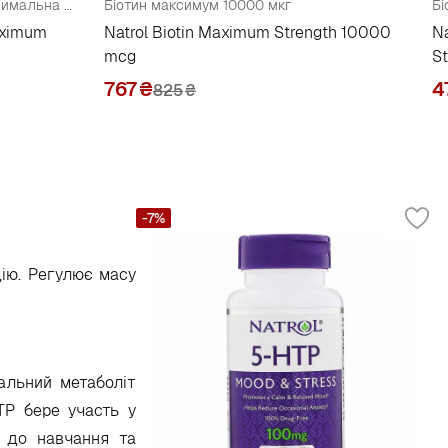
5-HTP 5-Гідрокситриптофан максимальна сила 200 мг
Біотин максимум 10000 мкг
Бі
aximum
Natrol Biotin Maximum Strength 10000
Na
mcg
S
767
₴
4
825
₴
-7%
дію. Регулює масу
ральний метаболіт
НТР
бере участь у
ь до навчання та