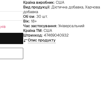
Країна виробник:
США
Вид продукції:
Дієтична добавка, Харчова
добавка
Об`єм:
30 шт.
Вік:
18+
Час застосування:
Універсальний
нів
Країна ТМ:
США
Штрихкод:
47469040932
Опис продукту