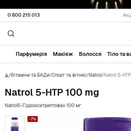
0 800 215 013
Акц
Парфумерія
Макіяж
Волосся
Тіло та 
Вітаміни та БАДи
Спорт та фітнес
Natrol
Natrol 5-HT
/
/
/
/
Natrol 5-HTP 100 mg
Natrol
5-Гідрокситриптофан 100 мг
-7%