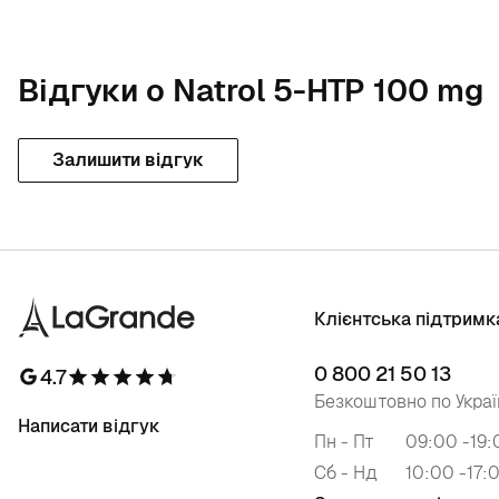
Відгуки о Natrol 5-HTP 100 mg
Залишити відгук
Клієнтська підтримк
0 800 21 50 13
4.7
Безкоштовно по Украї
Написати відгук
Пн - Пт
09:00 -19:
Сб - Нд
10:00 -17: