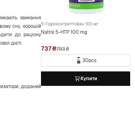
ликають звикання
5-Гідрокситриптофан 100 мг
вому сну, хорошій
Natrol 5-HTP 100 mg
одити до раціону
вої дієті.
737
793
₴
30pcs
Купити
атизатори, доданий