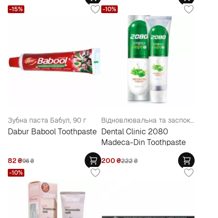
-15%
-10%
Зубна паста Бабул, 90 г
Відновлювальна та заспокійлива зубна паста з Центеллою Азіатською
Dabur Babool Toothpaste
Dental Clinic 2080
Madeca-Din Toothpaste
82
₴
200
₴
96
₴
222
₴
-10%