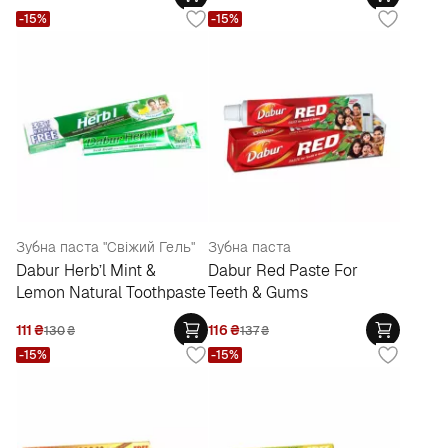
-15%
-15%
Зубна паста "Свіжий Гель"
Зубна паста
Dabur Herb’l Mint &
Dabur Red Paste For
Lemon Natural Toothpaste
Teeth & Gums
111
₴
116
₴
130
₴
137
₴
-15%
-15%