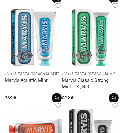
Зубна паста "Морська М'ята"
Зубна паста "Класична м'ята" з ксилитолом
Marvis Aquatic Mint
Marvis Classic Strong
Mint + Xylitol
369
₴
202
₴