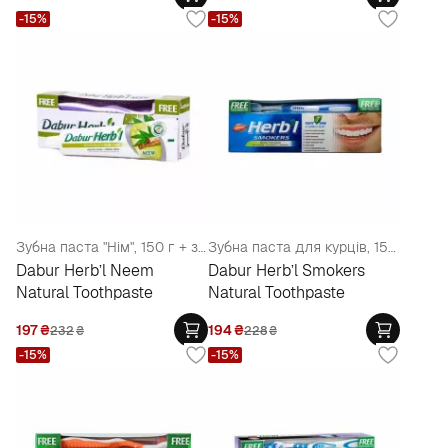
-15%
-15%
Зубна паста "Нім", 150 г + зубна щітка
Зубна паста для курців, 150 г + зубна щітка
Dabur Herb’l Neem
Dabur Herb’l Smokers
Natural Toothpaste
Natural Toothpaste
197
₴
194
₴
232
₴
228
₴
-15%
-15%