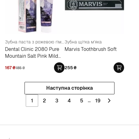
Зубна паста з рожевою гімалайською сіллю
Зубна щітка м'яка
Dental Clinic 2080 Pure
Marvis Toothbrush Soft
Mountain Salt Pink Mild
Mint
167
₴
255
₴
185
₴
Наступна сторінка
...
1
2
3
4
5
19