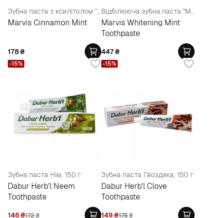
Зубна паста з ксилітолом "Кориця та М'ята"
Відбілююча зубна паста "М'ята"
Marvis Cinnamon Mint
Marvis Whitening Mint
Toothpaste
178
₴
447
₴
-15%
-15%
Зубна паста Нім, 150 г
Зубна паста Гвоздика, 150 г
Dabur Herb'l Neem
Dabur Herb'l Clove
Toothpaste
Toothpaste
146
₴
149
₴
172
₴
175
₴