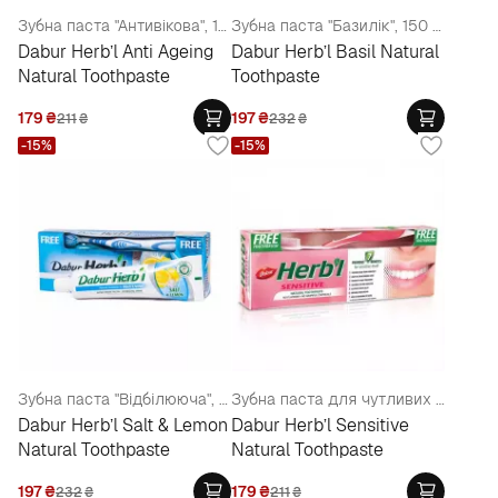
Зубна паста "Антивікова", 150 г + зубна щітка
Зубна паста "Базилік", 150 г + зубна щітка
Dabur Herb’l Anti Ageing
Dabur Herb’l Basil Natural
Natural Toothpaste
Toothpaste
179
₴
197
₴
211
₴
232
₴
-15%
-15%
Зубна паста "Відбілююча", 150 г + зубна щітка
Зубна паста для чутливих зубів, 150 г + зубна щітка
Dabur Herb’l Salt & Lemon
Dabur Herb’l Sensitive
Natural Toothpaste
Natural Toothpaste
197
₴
179
₴
232
₴
211
₴