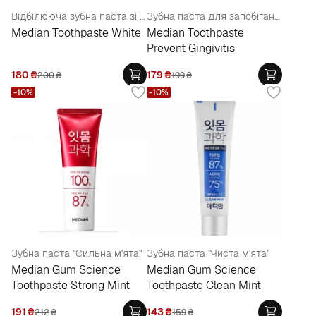
Відбілююча зубна паста зі смаком м'яти
Зубна паста для запобігання гінгівіту та запалення ясен
Median Toothpaste White
Median Toothpaste
Prevent Gingivitis
180
₴
179
₴
200
₴
199
₴
-10%
-10%
Зубна паста "Сильна м'ята"
Зубна паста "Чиста м'ята"
Median Gum Science
Median Gum Science
Toothpaste Strong Mint
Toothpaste Clean Mint
191
₴
143
₴
212
₴
159
₴