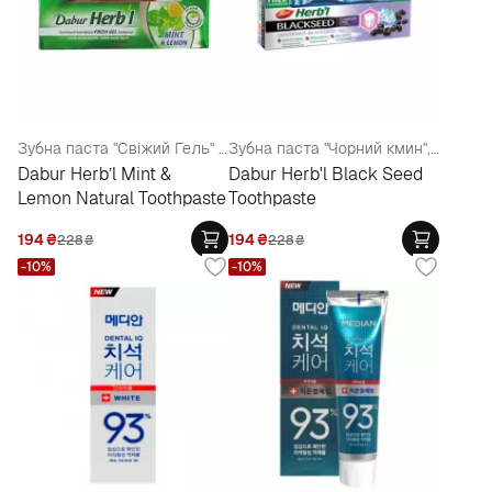
Зубна паста "Свіжий Гель" + зубна щітка
Зубна паста "Чорний кмин", 150 г + щітка
Dabur Herb’l Mint &
Dabur Herb'l Black Seed
Lemon Natural Toothpaste
Toothpaste
194
₴
194
₴
228
₴
228
₴
-10%
-10%