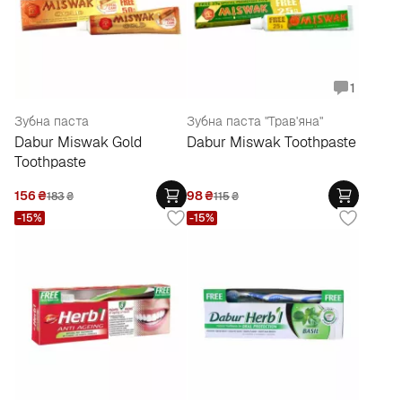
1
Зубна паста
Зубна паста "Трав'яна"
Dabur Miswak Gold
Dabur Miswak Toothpaste
Toothpaste
156
₴
98
₴
183
₴
115
₴
-15%
-15%