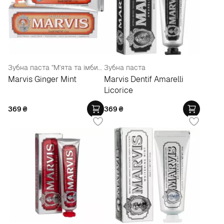
Зубна паста "М'ята та імбир", з ксилітом
Зубна паста
Marvis Ginger Mint
Marvis Dentif Amarelli
Licorice
369
₴
369
₴