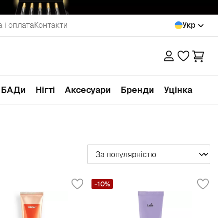
 і оплата
Контакти
Укр
а БАДи
Нігті
Аксесуари
Бренди
Уцінка
Сортувати
-10%