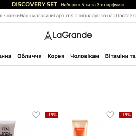
ії
Знижки
Наші магазини
Гарантія оригіналу
Про нас
Доставка
ванна
Обличчя
Корея
Чоловікам
Вітаміни т
-15%
-15%