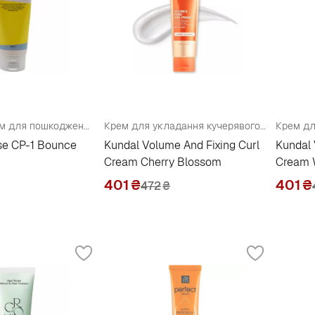
Доглядає крем для пошкодженого волосся
Крем для укладання кучерявого волосся з ароматом "Квіти вишні"
se CP-1 Bounce
Kundal Volume And Fixing Curl
Kundal 
Cream Cherry Blossom
Cream 
401
₴
401
₴
472
₴