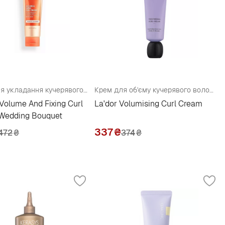
Крем для укладання кучерявого волосся з ароматом "Весільний букет"
Крем для об'єму кучерявого волосся
Volume And Fixing Curl
La'dor Volumising Curl Cream
Wedding Bouquet
337
₴
472
₴
374
₴