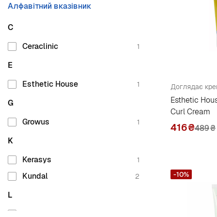
Алфавітний вказівник
C
Ceraclinic
1
E
Esthetic House
1
Esthetic Hou
G
Curl Cream
Growus
1
416
₴
489
₴
K
Kerasys
1
-10%
Kundal
2
L
La'dor
2