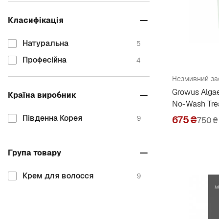
M
Класифікація
Mise En Scene
1
Натуральна
5
Професійна
4
Незмивний за
Growus Algae
Країна виробник
No-Wash Tre
Південна Корея
675
₴
9
750
₴
Група товару
Крем для волосся
9