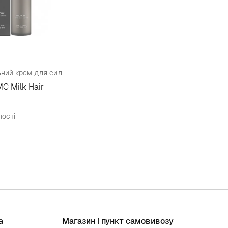
Відновлювальний крем для сильно пошкодженого волосся з церамідами
MC Milk Hair
ності
а
Магазин і пункт самовивозу