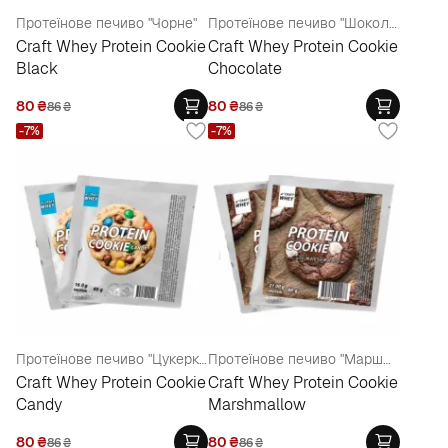
Протеїнове печиво "Чорне"
Протеїнове печиво "Шоколад"
Craft Whey Protein Cookie
Craft Whey Protein Cookie
Black
Chocolate
80
₴
80
₴
86
₴
86
₴
-7%
-7%
Протеїнове печиво "Цукерки"
Протеїнове печиво "Маршмелоу"
Craft Whey Protein Cookie
Craft Whey Protein Cookie
Candy
Marshmallow
80
₴
80
₴
86
₴
86
₴