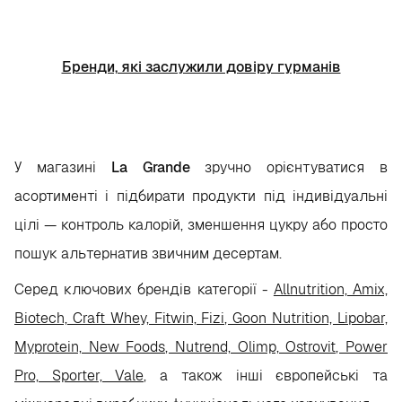
Бренди, які заслужили довіру гурманів
У магазині
La Grande
зручно орієнтуватися в
асортименті і підбирати продукти під індивідуальні
цілі — контроль калорій, зменшення цукру або просто
пошук альтернатив звичним десертам.
Серед ключових брендів категорії -
Allnutrition, Amix,
Biotech, Craft Whey, Fitwin, Fizi, Goon Nutrition, Lipobar,
Myprotein, New Foods, Nutrend, Olimp, Ostrovit, Power
Pro, Sporter, Vale,
а також інші європейські та