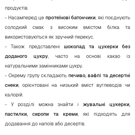
продуктів.
- Насамперед це
протеїнові батончики
, які поєднують
солодкий смак з високим вмістом білка та
використовуються як зручний перекус.
- Також представлені
шоколад та цукерки без
доданого цукру
, часто на основі какао із
натуральними замінниками цукру.
- Окрему групу складають
печиво, вафлі та десертні
снеки
, орієнтовані на низький вміст вуглеводів чи
калорій.
- У розділі можна знайти і
жувальні цукерки,
пастилки, сиропи та креми
, які підходять для
додавання до напоїв або десертів.