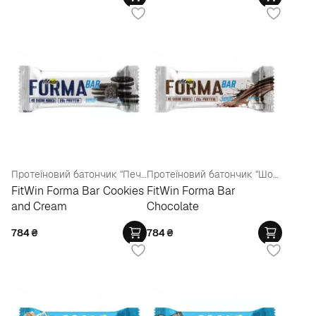
Протеїновий батончик "Печиво та крем"
Протеїновий батончик "Шоколад"
FitWin Forma Bar Cookies
FitWin Forma Bar
and Cream
Chocolate
784
₴
784
₴