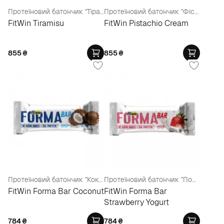
Протеїновий батончик "Тірамісу"
Протеїновий батончик "Фісташковий крем"
FitWin Tiramisu
FitWin Pistachio Cream
855
₴
855
₴
Протеїновий батончик "Кокос"
Протеїновий батончик "Полуничний йогурт"
FitWin Forma Bar Coconut
FitWin Forma Bar
Strawberry Yogurt
784
₴
784
₴