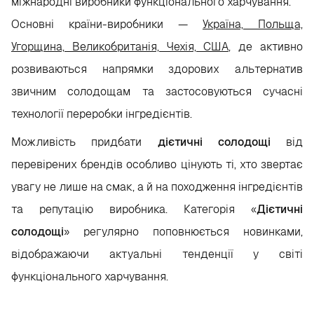
міжнародні виробники функціонального харчування.
Основні країни-виробники —
Україна, Польща,
Угорщина, Великобританія, Чехія, США,
де активно
розвиваються напрямки здорових альтернатив
звичним солодощам та застосовуються сучасні
технології переробки інгредієнтів.
Можливість придбати
дієтичні солодощі
від
перевірених брендів особливо цінують ті, хто звертає
увагу не лише на смак, а й на походження інгредієнтів
та репутацію виробника. Категорія «
Дієтичні
солодощі
» регулярно поповнюється новинками,
відображаючи актуальні тенденції у світі
функціонального харчування.