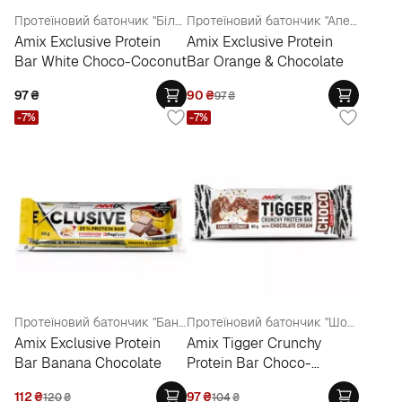
Протеїновий батончик "Білий шоколад-Кокос"
Протеїновий батончик "Апельсин-Шоколад"
Amix Exclusive Protein
Amix Exclusive Protein
Bar White Choco-Coconut
Bar Orange & Chocolate
97
₴
90
₴
97
₴
-7%
-7%
Протеїновий батончик "Банан-Шоколад"
Протеїновий батончик "Шоколад-Кокос"
Amix Exclusive Protein
Amix Tigger Crunchy
Bar Banana Chocolate
Protein Bar Choco-
Coconut
112
₴
97
₴
120
₴
104
₴