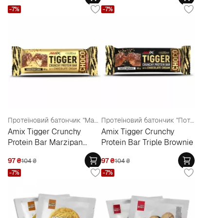
-7%
-7%
Протеїновий батончик "Марципановий торт"
Протеїновий батончик "Потрійний брауні"
Amix Tigger Crunchy
Amix Tigger Crunchy
Protein Bar Marzipan
Protein Bar Triple Brownie
Cake
97
₴
97
₴
104
₴
104
₴
-7%
-7%