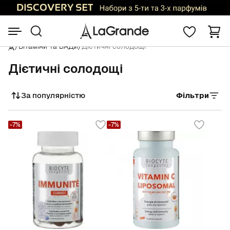
/
Вітаміни та БАДи
/
Дієтичні солодощі
Дієтичні солодощі
За популярністю
Фільтри
Сортувати
-7%
-7%