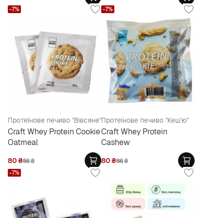
-7%
-7%
Протеїнове печиво "Вівсяне"
Протеїнове печиво "Кеш'ю"
Craft Whey Protein Cookie
Craft Whey Protein
Oatmeal
Cashew
80
₴
80
₴
86
₴
86
₴
-7%