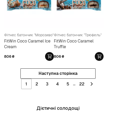
Фітнес батончик "Морозиво"
Фітнес батончик "Трюфель"
FitWin Coco Caramel Ice
FitWin Coco Caramel
Cream
Truffle
806
₴
806
₴
Наступна сторінка
...
1
2
3
4
5
22
Дієтичні солодощі