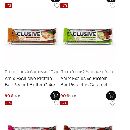
-7%
-7%
Протеїновий батончик "Пиріг з арахісовим маслом"
Протеїновий батончик "Фісташкова карамель"
Amix Exclusive Protein
Amix Exclusive Protein
Bar Peanut Butter Cake
Bar Pistachio Caramel
90
₴
90
₴
97
₴
97
₴
-7%
-7%