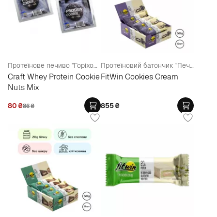
Протеїнове печиво "Горіховий мікс"
Протеїновий батончик "Печиво і крем"
Craft Whey Protein Cookie
FitWin Cookies Cream
Nuts Mix
80
₴
855
₴
86
₴