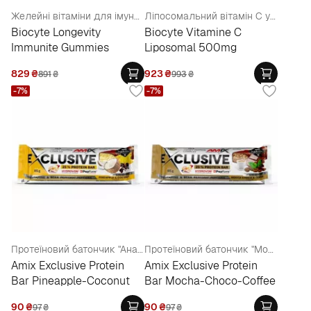
Желейні вітаміни для імунної системи
Ліпосомальний вітамін С у желейних капсулах
Biocyte Longevity
Biocyte Vitamine C
Immunite Gummies
Liposomal 500mg
829
₴
923
₴
891
₴
993
₴
-7%
-7%
Протеїновий батончик "Ананас-Кокос"
Протеїновий батончик "Мокко-Шоколад-Кава"
Amix Exclusive Protein
Amix Exclusive Protein
Bar Pineapple-Coconut
Bar Mocha-Choco-Coffee
90
₴
90
₴
97
₴
97
₴