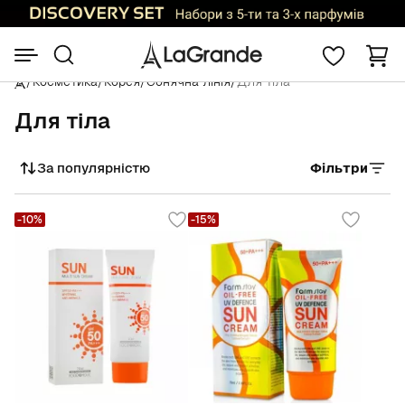
/
Косметика
/
Корея
/
Сонячна лінія
/
Для тіла
Для тіла
За популярністю
Фільтри
Сортувати
-10%
-15%