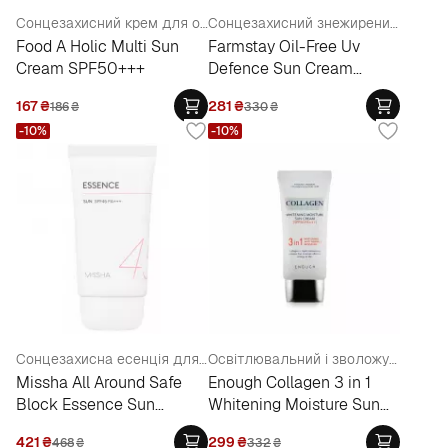
Сонцезахисний крем для обличчя та тіла
Сонцезахисний знежирений крем
Food A Holic Multi Sun
Farmstay Oil-Free Uv
Cream SPF50+++
Defence Sun Cream
SPF50+ PA+
167
₴
281
₴
186
₴
330
₴
-10%
-10%
Сонцезахисна есенція для тіла
Освітлювальний і зволожувальний сонцезахисний крем з колагеном
Missha All Around Safe
Enough Collagen 3 in 1
Block Essence Sun
Whitening Moisture Sun
SPF45+
Cream SPF 50+ PA+++
421
₴
299
₴
468
₴
332
₴