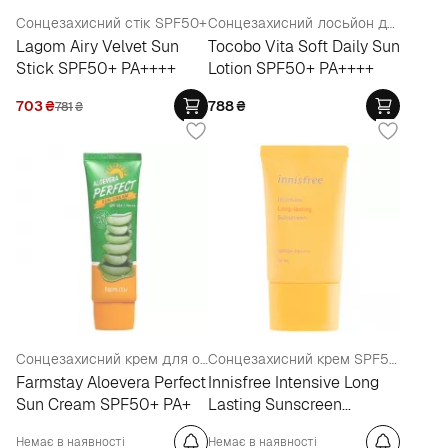
Сонцезахисний стік SPF50+
Сонцезахисний лосьйон для тіла SPF50+
Lagom Airy Velvet Sun
Tocobo Vita Soft Daily Sun
Stick SPF50+ PA++++
Lotion SPF50+ PA++++
703
₴
788
₴
781
₴
Сонцезахисний крем для обличчя та тіла з алое
Сонцезахисний крем SPF50+
Farmstay Aloevera Perfect
Innisfree Intensive Long
Sun Cream SPF50+ PA+
Lasting Sunscreen
SPF50+ PA++++
Немає в наявності
Немає в наявності