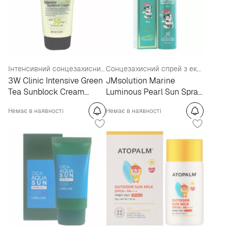
Інтенсивний сонцезахисний крем із зеленим чаєм
Сонцезахисний спрей з екстрактом перлів SPF50+
3W Clinic Intensive Green
JMsolution Marine
Tea Sunblock Cream
Luminous Pearl Sun Spray
SPF50+
Pearl x Disney SPF50+
Немає в наявності
Немає в наявності
PA+++