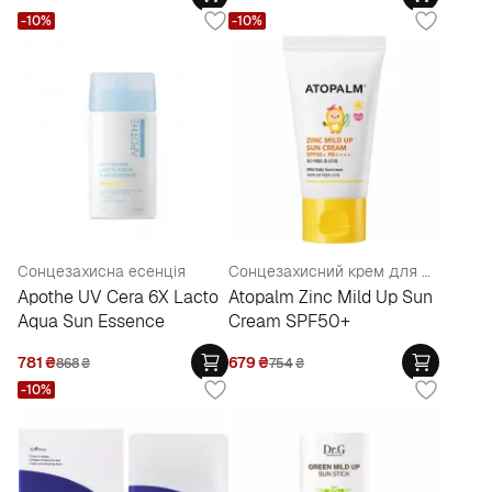
-10%
-10%
Сонцезахисна есенція
Сонцезахисний крем для дітей
Apothe UV Cera 6X Lacto
Atopalm Zinc Mild Up Sun
Aqua Sun Essence
Cream SPF50+
781
₴
679
₴
868
₴
754
₴
-10%