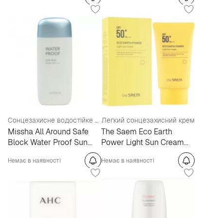
Сонцезахисне водостійке молочко для тіла
Легкий сонцезахисний крем
Missha All Around Safe
The Saem Eco Earth
Block Water Proof Sun
Power Light Sun Cream
Milk SPF50+/PA+
SPF50+ PA+++
Немає в наявності
Немає в наявності