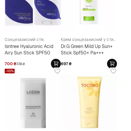
Сонцезахисний стік
Крем сонцезахисний у стику
Isntree Hyaluronic Acid
Dr.G Green Mild Up Sun+
Airy Sun Stick SPF50
Stick Spf50+ Pa+++
700
₴
697
₴
778
₴
-10%