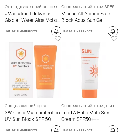
Охолоджувальний сонцезахисний крем
Сонцезахисний крем SPF50+/PA+++
JMsolution Edelweiss
Missha All Around Safe
Glacier Water Alps Moist
Block Aqua Sun Gel
Sun Сream Snow x Disney
Немає в наявності
Немає в наявності
Daisy Duck SPF 50+
PA++++
Сонцезахисний крем
Сонцезахисний крем для обличчя і тіла
3W Clinic Multi protection
Food A Holic Multi Sun
UV Sun Block SPF 50
Cream SPF50+++
Немає в наявності
Немає в наявності