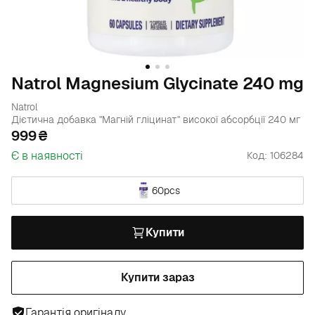
Natrol Magnesium Glycinate 240 mg
Natrol
Дієтична добавка "Магній гліцинат" високої абсорбції 240 мг
999
Є в наявності
Код: 106284
60pcs
Купити
Купити зараз
Гарантія оригіналу