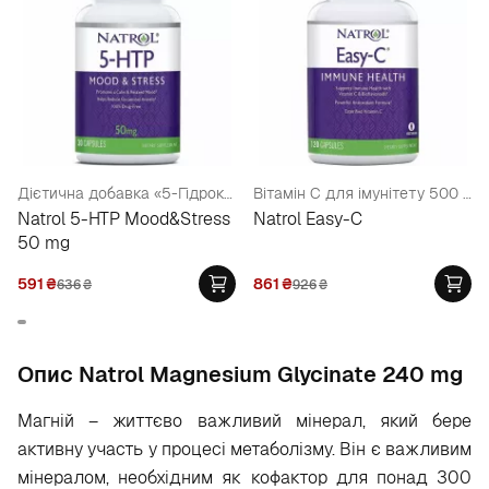
Дієтична добавка «5-Гідрокситриптофан», 50 мг
Вітамін С для імунітету 500 мг
Natrol 5-HTP Mood&Stress
Natrol Easy-C
50 mg
591
₴
861
₴
636
₴
926
₴
Опис Natrol Magnesium Glycinate 240 mg
Магній – життєво важливий мінерал, який бере
активну участь у процесі метаболізму. Він є важливим
мінералом, необхідним як кофактор для понад 300