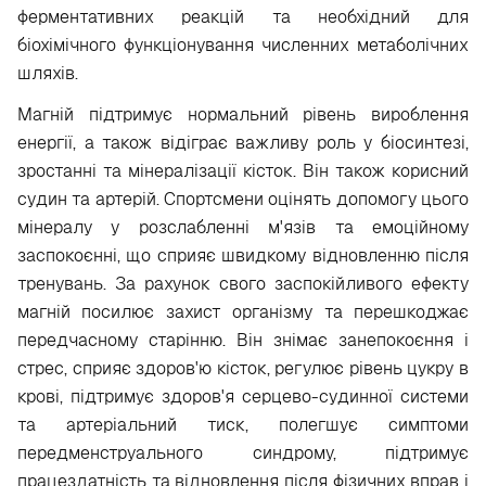
ферментативних реакцій та необхідний для
біохімічного функціонування численних метаболічних
шляхів.
Магній підтримує нормальний рівень вироблення
енергії, а також відіграє важливу роль у біосинтезі,
зростанні та мінералізації кісток. Він також корисний
судин та артерій. Спортсмени оцінять допомогу цього
мінералу у розслабленні м'язів та емоційному
заспокоєнні, що сприяє швидкому відновленню після
тренувань. За рахунок свого заспокійливого ефекту
магній посилює захист організму та перешкоджає
передчасному старінню. Він знімає занепокоєння і
стрес, сприяє здоров'ю кісток, регулює рівень цукру в
крові, підтримує здоров'я серцево-судинної системи
та артеріальний тиск, полегшує симптоми
передменструального синдрому, підтримує
працездатність та відновлення після фізичних вправ і