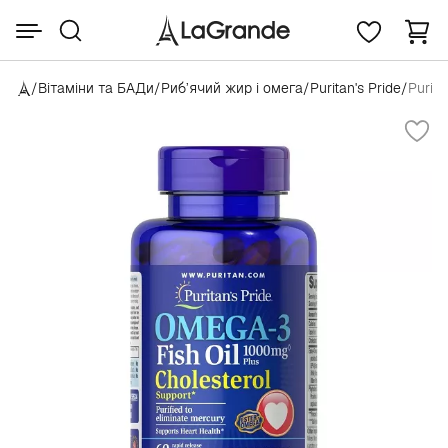
/
Вітаміни та БАДи
/
Риб’ячий жир і омега
/
Puritan's Pride
/
Purita