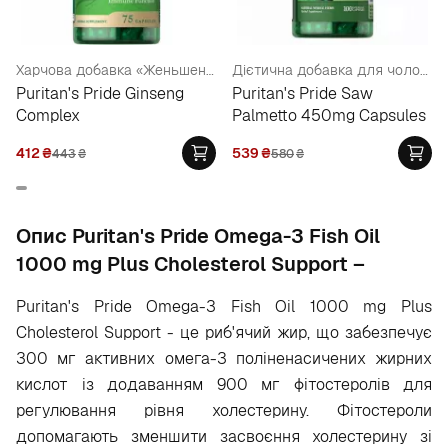
Харчова добавка «Женьшень комплекс»
Дієтична добавка для чоловіків
Puritan's Pride Ginseng
Puritan's Pride Saw
Complex
Palmetto 450mg Capsules
412
₴
539
₴
443
₴
580
₴
Опис Puritan's Pride Omega-3 Fish Oil
1000 mg Plus Cholesterol Support –
Puritan's Pride Omega-3 Fish Oil 1000 mg Plus
Cholesterol Support - це риб'ячий жир, що забезпечує
300 мг активних омега-3 поліненасичених жирних
кислот із додаванням 900 мг фітостеролів для
регулювання рівня холестерину. Фітостероли
допомагають зменшити засвоєння холестерину зі