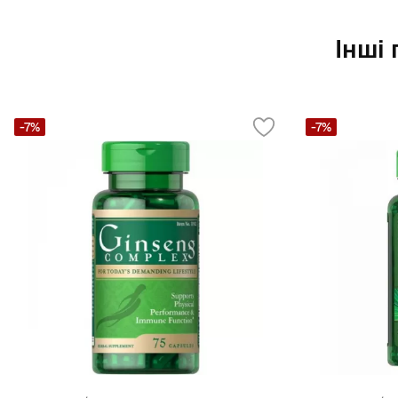
Інші 
-7%
-7%