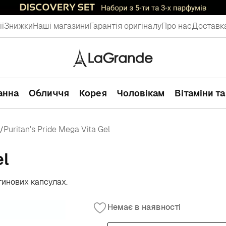
ії
Знижки
Наші магазини
Гарантія оригіналу
Про нас
Доставка
ванна
Обличчя
Корея
Чоловікам
Вітаміни т
Puritan's Pride Mega Vita Gel
/
el
тинових капсулах.
Немає в наявності