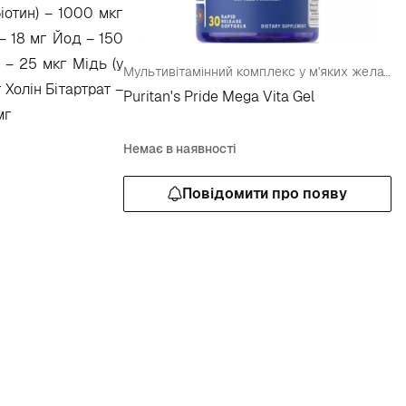
біотин) – 1000 мкг
– 18 мг Йод – 150
 – 25 мкг Мідь (у
Мультивітамінний комплекс у м'яких желатинових капсулах.
 Холін Бітартрат –
Puritan's Pride Mega Vita Gel
мг
Немає в наявності
Повідомити про появу