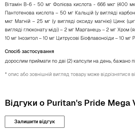
Вітамін В-6 - 50 мг Фолієва кислота - 666 мкг (400 мк
Пантотенова кислота – 50 мг Кальцій (у вигляді карбона
мкг Магній – 25 мг (у вигляді оксиду магнію) Цинк (ци
вигляді глюконату міді) – 2 мг Марганець – 2 мг Хром (як
10 мг Інозитол – 10 мг Цитрусові Біофлавоноїди – 10 мг Р
Спосіб застосування
дорослим приймати по дві (2) капсули на день, бажано пі
* опис або зовнішній вигляд товару може відрізнятися в
Відгуки о Puritan's Pride Mega 
Залишити відгук