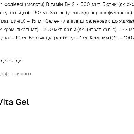
г фолієвої кислоти) Вітамін B-12 - 500 мкг.
Біотин (як d-
ту кальцію) – 50 мг Залізо (у вигляді чорних фумаратів) 
трат цинку) – 15 мг Селен (у вигляді селенових дріжджів)
 хром-піколінат) – 200 мкг Калій (як цитрат калію) – 32 мг
утин – 10 мг Бор (як цитрат бору) – 1 мг Коензим Q10 – 100
д час їди.
ід фактичного.
Vita Gel