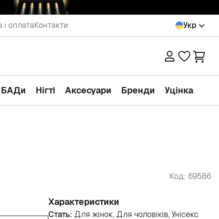
 і оплата
Контакти
Укр
а БАДи
Нігті
Аксесуари
Бренди
Уцінка
Код: 69586
Характеристики
Стать:
Для жінок, Для чоловіків, Унісекс