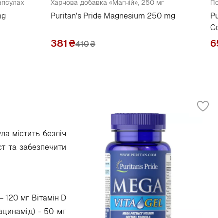
апсулах
Харчова добавка «Магній», 250 мг
По
mg
Puritan's Pride Magnesium 250 mg
Pu
C
381
₴
6
410
₴
ла містить безліч
ст та забезпечити
 – 120 мг Вітамін D
іацинамід) - 50 мг