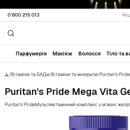
0 800 215 013
Акц
Парфумерія
Макіяж
Волосся
Тіло та 
Вітаміни та БАДи
Вітаміни та мінерали
Puritan's Pride
/
/
/
Puritan's Pride Mega Vita G
Puritan's Pride
Мультивітамінний комплекс у м'яких жела