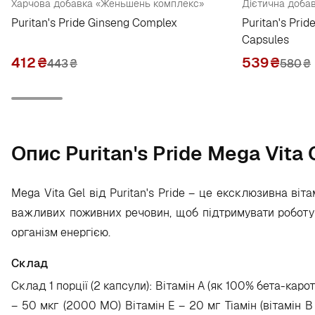
Харчова добавка «Женьшень комплекс»
Дієтична добав
Puritan's Pride Ginseng Complex
Puritan's Pri
Capsules
412
₴
539
₴
443
₴
580
₴
Опис Puritan's Pride Mega Vita 
Mega Vita Gel від Puritan's Pride – це ексклюзивна ві
важливих поживних речовин, щоб підтримувати роботу 
організм енергією.
Склад
Склад 1 порції (2 капсули): Вітамін А (як 100% бета-карот
– 50 мкг (2000 МО) Вітамін Е – 20 мг Тіамін (вітамін B 