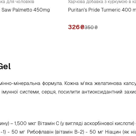
ка для чоловіків
Харчова добавка з куркумою в к
de Saw Palmetto 450mg
Puritan's Pride Turmeric 400 
326
₴
350
₴
Gel
тамінно-мінеральна формула. Кожна м'яка желатинова капсу
імунної системи, серця, посилити антиоксидантний захи
ину) – 1,500 мкг Вітамін С (у вигляді аскорбінової кислоти)
-1) - 50 мг Рибофлавін (вітамін B-2) - 50 мг Ніацин (як н