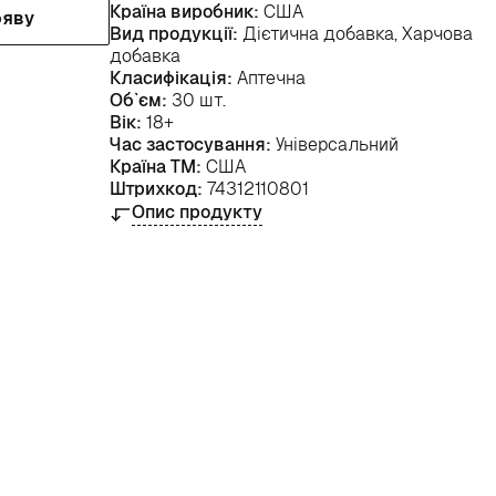
Країна виробник:
США
ояву
Вид продукції:
Дієтична добавка, Харчова
добавка
Класифікація:
Аптечна
Об`єм:
30 шт.
Вік:
18+
Час застосування:
Універсальний
Країна ТМ:
США
Штрихкод:
74312110801
Опис продукту