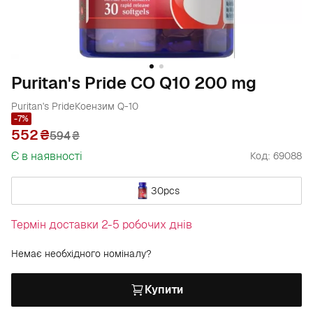
Puritan's Pride CO Q10 200 mg
Puritan's Pride
Коензим Q-10
-7%
552
594
₴
Є в наявності
Код: 69088
30pcs
Термін доставки 2-5 робочих днів
Немає необхідного номіналу?
Купити