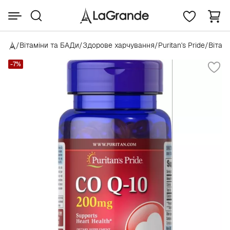
/
Вітаміни та БАДи
/
Здорове харчування
/
Puritan's Pride
/
Вітамі
-7%