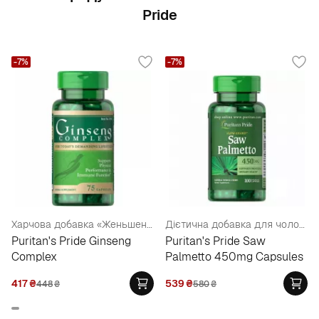
Pride
-7%
-7%
Харчова добавка «Женьшень комплекс»
Дієтична добавка для чоловіків
Puritan's Pride Ginseng
Puritan's Pride Saw
Complex
Palmetto 450mg Capsules
417
₴
539
₴
448
₴
580
₴