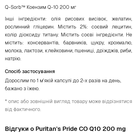
Q-Sorb™ Коензим Q-10 200 мг
Інші інгредієнти: олія рисових висівок, желатин,
рослинний гліцерин. Містить 2%: соєвий лецитин,
колір діоксиду титану. Містить соєві інгредієнти. Не
містить: консервантів, барвників, цукру, крохмалю,
молока, лактози, клейковини, пшениці, дріжджів, риби,
натрію.
Спосіб застосування
Дорослим по 1 м'якій капсулі до 2-х разів на день,
бажано з їжею.
* опис або зовнішній вигляд товару може відрізнятися
від фактичного.
Відгуки о Puritan's Pride CO Q10 200 mg