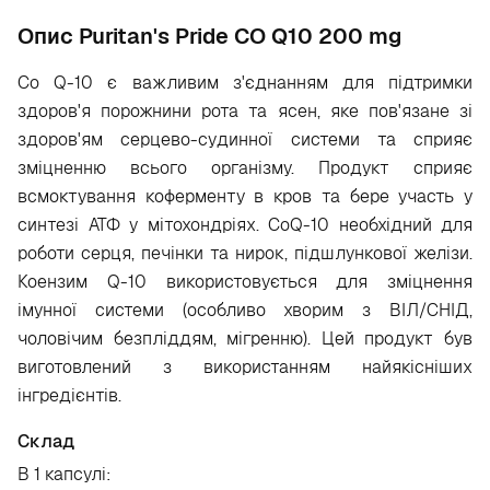
Опис Puritan's Pride CO Q10 200 mg
Co Q-10 є важливим з'єднанням для підтримки
здоров'я порожнини рота та ясен, яке пов'язане зі
здоров'ям серцево-судинної системи та сприяє
зміцненню всього організму. Продукт сприяє
всмоктування коферменту в кров та бере участь у
синтезі АТФ у мітохондріях. CoQ-10 необхідний для
роботи серця, печінки та нирок, підшлункової желізи.
Коензим Q-10 використовується для зміцнення
імунної системи (особливо хворим з ВІЛ/СНІД,
чоловічим безпліддям, мігренню). Цей продукт був
виготовлений з використанням найякісніших
інгредієнтів.
Склад
В 1 капсулі: