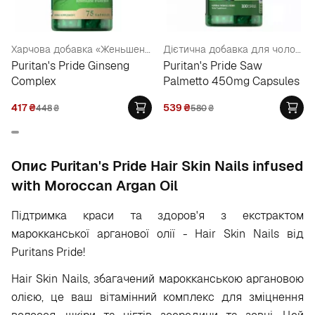
Харчова добавка «Женьшень комплекс»
Дієтична добавка для чоловіків
Puritan's Pride Ginseng
Puritan's Pride Saw
Complex
Palmetto 450mg Capsules
417
₴
539
₴
448
₴
580
₴
Опис Puritan's Pride Hair Skin Nails infused
with Moroccan Argan Oil
Підтримка краси та здоров'я з екстрактом
марокканської арганової олії - Hair Skin Nails від
Puritans Pride!
Hair Skin Nails, збагачений марокканською аргановою
олією, це ваш вітамінний комплекс для зміцнення