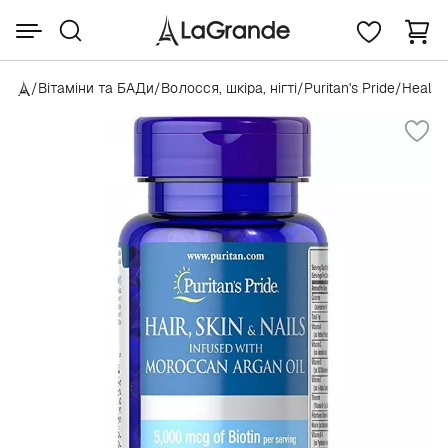
/
Вітаміни та БАДи
/
Волосся, шкіра, нігті
/
Puritan's Pride
/
Health 