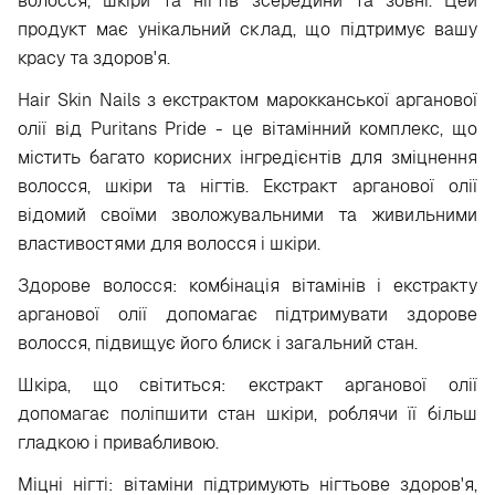
волосся, шкіри та нігтів зсередини та зовні. Цей
продукт має унікальний склад, що підтримує вашу
красу та здоров'я.
Hair Skin Nails з екстрактом марокканської арганової
олії від Puritans Pride - це вітамінний комплекс, що
містить багато корисних інгредієнтів для зміцнення
волосся, шкіри та нігтів. Екстракт арганової олії
відомий своїми зволожувальними та живильними
властивостями для волосся і шкіри.
Здорове волосся: комбінація вітамінів і екстракту
арганової олії допомагає підтримувати здорове
волосся, підвищує його блиск і загальний стан.
Шкіра, що світиться: екстракт арганової олії
допомагає поліпшити стан шкіри, роблячи її більш
гладкою і привабливою.
Міцні нігті: вітаміни підтримують нігтьове здоров'я,