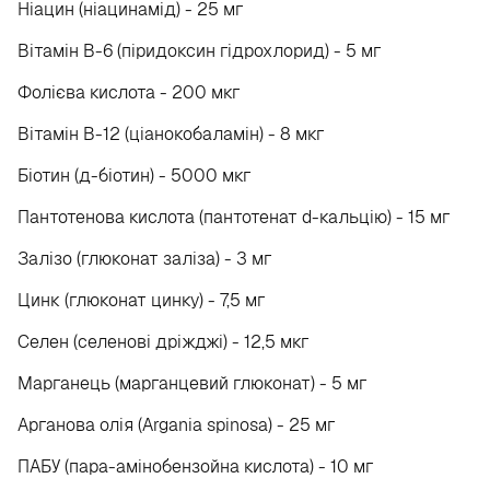
Ніацин (ніацинамід) - 25 мг
Вітамін В-6 (піридоксин гідрохлорид) - 5 мг
Фолієва кислота - 200 мкг
Вітамін B-12 (ціанокобаламін) - 8 мкг
Біотин (д-біотин) - 5000 мкг
Пантотенова кислота (пантотенат d-кальцію) - 15 мг
Залізо (глюконат заліза) - 3 мг
Цинк (глюконат цинку) - 7,5 мг
Селен (селенові дріжджі) - 12,5 мкг
Марганець (марганцевий глюконат) - 5 мг
Арганова олія (Argania spinosa) - 25 мг
ПАБУ (пара-амінобензойна кислота) - 10 мг