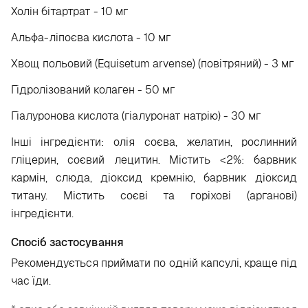
Холін бітартрат - 10 мг
Альфа-ліпоєва кислота - 10 мг
Хвощ польовий (Equisetum arvense) (повітряний) - 3 мг
Гідролізований колаген - 50 мг
Гіалуронова кислота (гіалуронат натрію) - 30 мг
Інші інгредієнти: олія соєва, желатин, рослинний
гліцерин, соєвий лецитин. Містить <2%: барвник
кармін, слюда, діоксид кремнію, барвник діоксид
титану. Містить соєві та горіхові (арганові)
інгредієнти.
Спосіб застосування
Рекомендується приймати по одній капсулі, краще під
час їди.