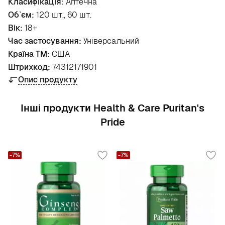
Класифікація:
Аптечна
Об`єм:
120 шт., 60 шт.
Вік:
18+
Час застосування:
Універсальний
Країна ТМ:
США
Штрихкод:
74312171901
Опис продукту
Інші продукти Health & Care Puritan's
Pride
-7%
-7%