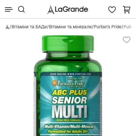
/
Вітаміни та БАДи
/
Вітаміни та мінерали
/
Puritan's Pride
/
Purita