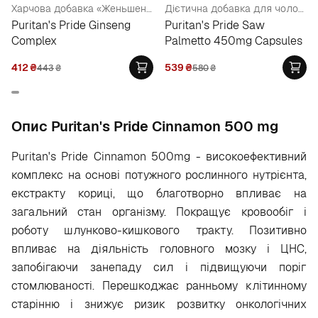
Харчова добавка «Женьшень комплекс»
Дієтична добавка для чоловіків
Puritan's Pride Ginseng
Puritan's Pride Saw
Complex
Palmetto 450mg Capsules
412
₴
539
₴
443
₴
580
₴
Опис Puritan's Pride Cinnamon 500 mg
Puritan's Pride Cinnamon 500mg - високоефективний
комплекс на основі потужного рослинного нутрієнта,
екстракту кориці, що благотворно впливає на
загальний стан організму. Покращує кровообіг і
роботу шлунково-кишкового тракту. Позитивно
впливає на діяльність головного мозку і ЦНС,
запобігаючи занепаду сил і підвищуючи поріг
стомлюваності. Перешкоджає ранньому клітинному
старінню і знижує ризик розвитку онкологічних