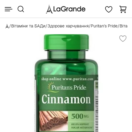
/
Вітаміни та БАДи
/
Здорове харчування
/
Puritan's Pride
/
Вітамі