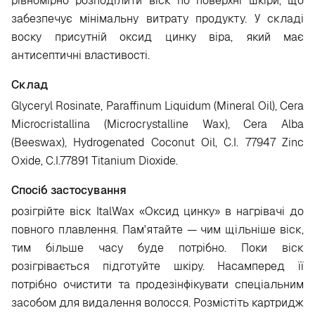
рівномірно розподілити віск по поверхні шкіри, що
забезпечує мінімальну витрату продукту. У складі
воску присутній оксид цинку віра, який має
антисептичні властивості.
Склад
Glyceryl Rosinate, Paraffinum Liquidum (Mineral Oil), Cera
Microcristallina (Microcrystalline Wax), Cera Alba
(Beeswax), Hydrogenated Coconut Oil, C.I. 77947 Zinc
Oxide, C.I.77891 Titanium Dioxide.
Спосіб застосування
розігрійте віск ItalWax «Оксид цинку» в нагрівачі до
повного плавлення. Пам'ятайте — чим щільніше віск,
тим більше часу буде потрібно. Поки віск
розігрівається підготуйте шкіру. Насамперед її
потрібно очистити та продезінфікувати спеціальним
засобом для видалення волосся. Розмістіть картридж