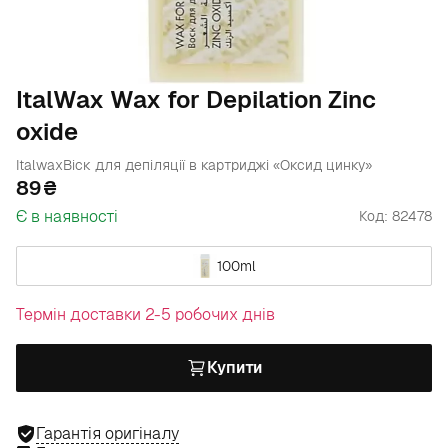
ItalWax Wax for Depilation Zinc
oxide
Italwax
Віск для депіляції в картриджі «Оксид цинку»
89
Є в наявності
Код: 82478
100ml
Термін доставки 2-5 робочих днів
Купити
Гарантія оригіналу