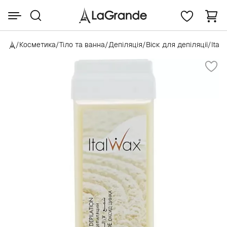
/
Косметика
/
Тіло та ванна
/
Депіляція
/
Віск для депіляції
/
Ital