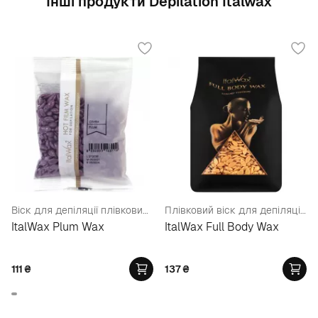
Інші продукти Depilation Italwax
Віск для депіляції плівковий у гранулах "Слива"
Плівковий віск для депіляції Преміум-Класу, у гранулах
ItalWax Plum Wax
ItalWax Full Body Wax
111
₴
137
₴