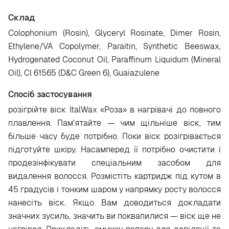
Склад
Colophonium (Rosin), Glyceryl Rosinate, Dimer Rosin,
Ethylene/VA Copolymer, Paraitin, Synthetic Beeswax,
Hydrogenated Coconut Oil, Paraffinum Liquidum (Mineral
Oil), Cl 61565 (D&C Green 6), Guaiazulene
Спосіб застосування
розігрійте віск ItalWax «Роза» в нагрівачі до повного
плавлення. Пам'ятайте — чим щільніше віск, тим
більше часу буде потрібно. Поки віск розігрівається
підготуйте шкіру. Насамперед її потрібно очистити і
продезінфікувати спеціальним засобом для
видалення волосся. Розмістіть картридж під кутом в
45 градусів і тонким шаром у напрямку росту волосся
нанесіть віск. Якщо Вам доводиться докладати
значних зусиль, значить ви поквапилися — віск ще не