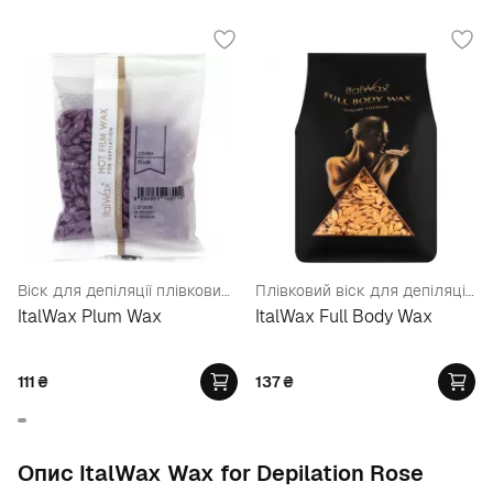
Віск для депіляції плівковий у гранулах "Слива"
Плівковий віск для депіляції Преміум-Класу, у гранулах
ItalWax Plum Wax
ItalWax Full Body Wax
111
₴
137
₴
Опис ItalWax Wax for Depilation Rose