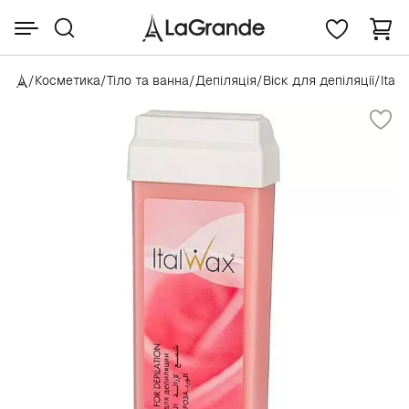
/
Косметика
/
Тіло та ванна
/
Депіляція
/
Віск для депіляції
/
Ital