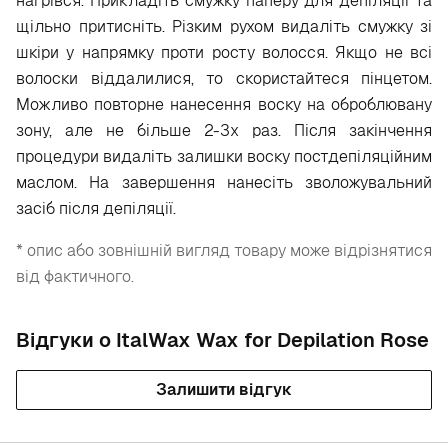
нагрівся. Прикладіть смужку паперу для депіляції та
щільно притисніть. Різким рухом видаліть смужку зі
шкіри у напрямку проти росту волосся. Якщо не всі
волоски віддалилися, то скористайтеся пінцетом.
Можливо повторне нанесення воску на оброблювану
зону, але не більше 2-3х раз. Після закінчення
процедури видаліть залишки воску постдепіляційним
маслом. На завершення нанесіть зволожувальний
засіб після депіляції.
* опис або зовнішній вигляд товару може відрізнятися
від фактичного.
Відгуки о ItalWax Wax for Depilation Rose
Залишити відгук