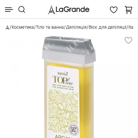
/
Косметика
/
Тіло та ванна
/
Депіляція
/
Віск для депіляції
/
Ital