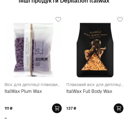
Інші продукти Depilation Italwax
Віск для депіляції плівковий у гранулах "Слива"
Плівковий віск для депіляції Преміум-Класу, у гранулах
ItalWax Plum Wax
ItalWax Full Body Wax
111
₴
137
₴