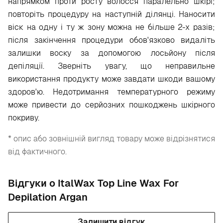
напрямком проти росту волосся паралельно шкірі;
повторіть процедуру на наступній ділянці. Наносити
віск на одну і ту ж зону можна не більше 2-х разів;
після закінчення процедури обов'язково видаліть
залишки воску за допомогою лосьйону після
депіляції. Зверніть увагу, що неправильне
використання продукту може завдати шкоди вашому
здоров'ю. Недотримання температурного режиму
може привести до серйозних пошкоджень шкірного
покриву.
* опис або зовнішній вигляд товару може відрізнятися
від фактичного.
Відгуки о ItalWax Top Line Wax For
Depilation Argan
Залишити відгук