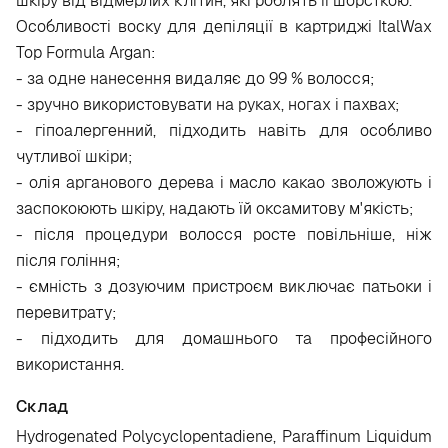
шкіру від відмерлих клітин, які роблять її шорсткою.
Особливості воску для депіляції в картриджі ItalWax
Top Formula Argan:
- за одне нанесення видаляє до 99 % волосся;
- зручно використовувати на руках, ногах і пахвах;
- гіпоалергенний, підходить навіть для особливо
чутливої шкіри;
- олія арганового дерева і масло какао зволожують і
заспокоюють шкіру, надають їй оксамитову м'якість;
- після процедури волосся росте повільніше, ніж
після гоління;
- ємність з дозуючим пристроєм виключає патьоки і
перевитрату;
- підходить для домашнього та професійного
використання.
Склад
Hydrogenated Polycyclopentadiene, Paraffinum Liquidum