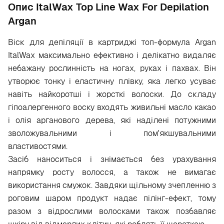
Опис ItalWax Top Line Wax For Depilation
Argan
Віск для депіляції в картриджі топ-формула Argan
ItalWax максимально ефективно і делікатно видаляє
небажану рослинність на ногах, руках і пахвах. Він
утворює тонку і еластичну плівку, яка легко усуває
навіть найкоротші і жорсткі волоски. До складу
гіпоалергенного воску входять живильні масло какао
і олія арганового дерева, які наділені потужними
зволожувальними і пом'якшувальними
властивостями.
Засіб наноситься і знімається без урахування
напрямку росту волосся, а також не вимагає
використання смужок. Завдяки щільному зчепленню з
роговим шаром продукт надає пілінг-ефект, тому
разом з відрослими волосками також позбавляє