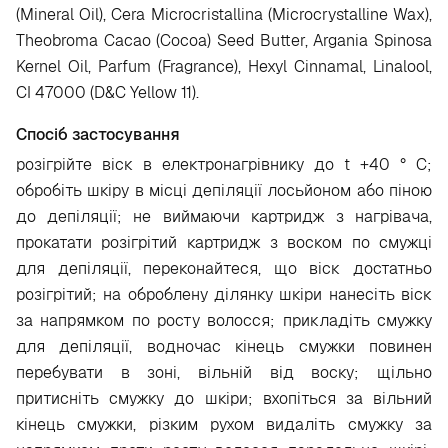
(Mineral Oil), Cera Microcristallina (Microcrystalline Wax),
Theobroma Cacao (Cocoa) Seed Butter, Argania Spinosa
Kernel Oil, Parfum (Fragrance), Hexyl Cinnamal, Linalool,
CI 47000 (D&C Yellow 11).
Спосіб застосування
розігрійте віск в електронагрівнику до t +40 ° C;
обробіть шкіру в місці депіляції лосьйоном або піною
до депіляції; не виймаючи картридж з нагрівача,
прокатати розігрітий картридж з воском по смужці
для депіляції, переконайтеся, що віск достатньо
розігрітий; на оброблену ділянку шкіри нанесіть віск
за напрямком по росту волосся; прикладіть смужку
для депіляції, водночас кінець смужки повинен
перебувати в зоні, вільній від воску; щільно
притисніть смужку до шкіри; вхопіться за вільний
кінець смужки, різким рухом видаліть смужку за