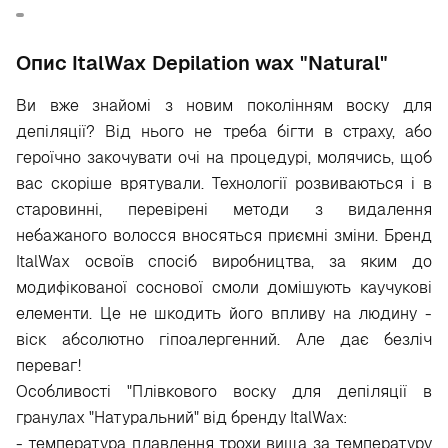
Опис ItalWax Depilation wax "Natural"
Ви вже знайомі з новим поколінням воску для
депіляції? Від нього не треба бігти в страху, або
героїчно закочувати очі на процедурі, молячись, щоб
вас скоріше врятували. Технології розвиваються і в
старовинні, перевірені методи з видалення
небажаного волосся вносяться приємні зміни. Бренд
ItalWax освоїв спосіб виробництва, за яким до
модифікованої соснової смоли домішують каучукові
елементи. Це не шкодить його впливу на людину -
віск абсолютно гіпоалергенний. Але дає безліч
переваг!
Особливості "Плівкового воску для депіляції в
гранулах "Натуральний" від бренду ItalWax:
- температура плавлення трохи вища за температуру