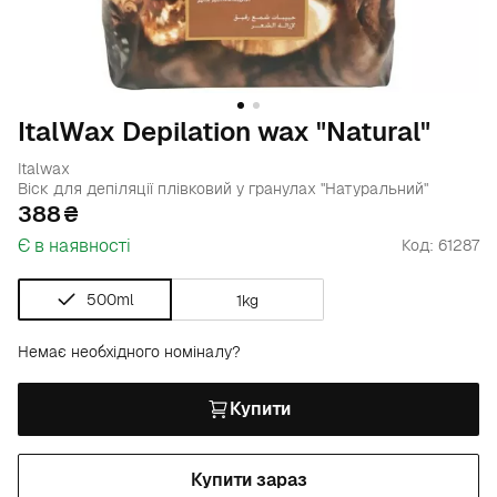
ItalWax Depilation wax "Natural"
Italwax
Віск для депіляції плівковий у гранулах "Натуральний"
388
Є в наявності
Код: 61287
500ml
1kg
Немає необхідного номіналу?
Купити
Купити зараз