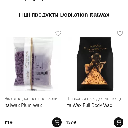
Інші продукти Depilation Italwax
Віск для депіляції плівковий у гранулах "Слива"
Плівковий віск для депіляції Преміум-Класу, у гранулах
ItalWax Plum Wax
ItalWax Full Body Wax
111
₴
137
₴