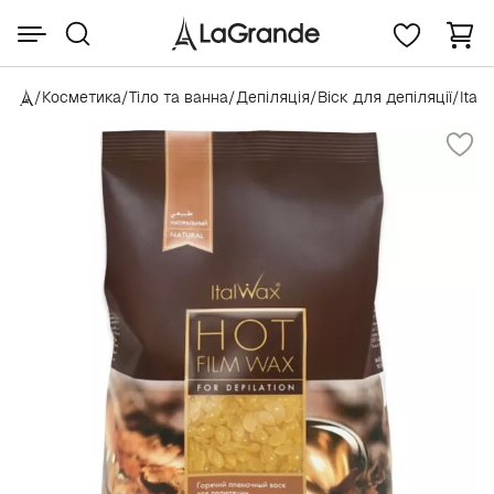
/
Косметика
/
Тіло та ванна
/
Депіляція
/
Віск для депіляції
/
Ital